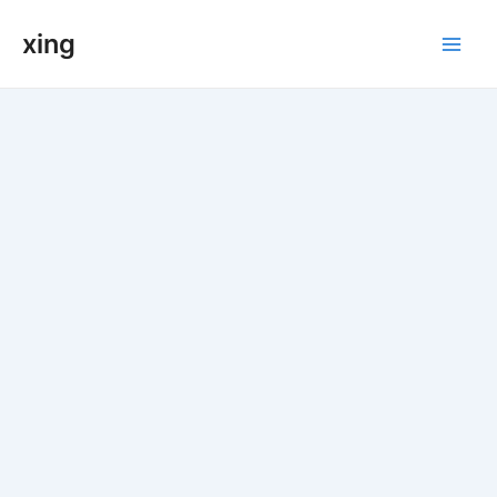
跳
xing
至
Main
内
容
Men