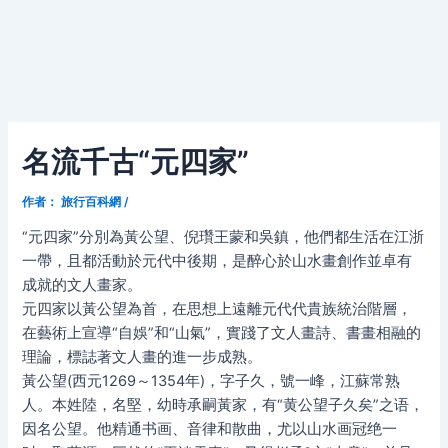
名流千古“元四家”
作者：
旅行百科網
/
“元四家”分別為黃公望、倪瓚王蒙和吳鎮，他們都生活在江浙
一帶，且都活動於元代中後期，是醉心於山水畫創作並卓有
成就的文人畫家。
元四家以黃公望為首，在思想上遠離元代代貴族統治階層，
在藝術上宣導“自娛”和“山氣”，實踐了文人畫詩、書畫相融的
理論，標誌著文人畫的進一步成熟。
黃公望(西元1269～1354年)，字子久，號一峰，江蘇常熟
人。本姓陸，名堅，幼時承嗣黃家，有“黄公望子久矣”之语，
因名公望。他精通书画、音律和散曲，尤以山水画冠绝一