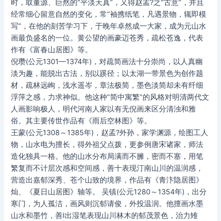
时，取董源、巨然的“平淡天真”，又得赵孟?之“古意”，并且
经常细心留意自然的变化，常“袖携纸笔，凡遇景物，辄即模
写”，在他的刻苦学习下，于晚年卓然成一大家，成为元山水
画最负盛名的一位。黄公望的画豪迈苍秀，疏松苍逸，代表
作有《富春山居图》等。
倪瓒(公元1301—1374年)，对疏简画法十分崇尚，以人真幽
淡为趣，能脱出古法，别以蹊径；以太湖一带景色为创作题
材，疏林远峋，浅水遥岑，章法极简，墨色淡简却未有纤细
浮萍之感，力求神似。他这种“简中寓繁”的风格对明清两代文
人画影响极人，明代河南人家以有无倪画来区分清浊和雅
俗。其主要传世作品有《雨后空林图》等。
王蒙(公元1308～1385年)，赵孟?外孙，家学渊源，绘图工人
物，山水电为擅长，得外祖父点拨，更参例唐宋诸家，师法
造化独具一格。他的山水分布局满而不臃，密而不塞，用笔
繁复而不计层次感和空间感，善十表现汀南山川的温润感，
营造出嘉郁深秀、苍个山致的境界，作品有《青汴隐居图》
灿、《夏日山居图》轴等。 吴镇(公元1280～1354年)，出分
寒门，为人孤洁，画风则沉郁请俊，外投温润。他擅画水墨
山水和墨竹，善I出湿笔表现山川林木的郁茂景色，治力雉