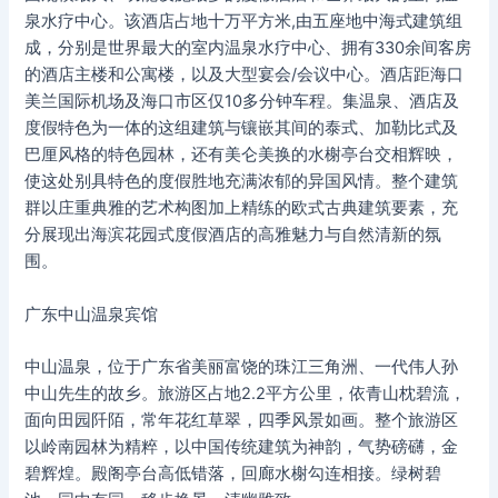
泉水疗中心。该酒店占地十万平方米,由五座地中海式建筑组
成，分别是世界最大的室内温泉水疗中心、拥有330余间客房
的酒店主楼和公寓楼，以及大型宴会/会议中心。酒店距海口
美兰国际机场及海口市区仅10多分钟车程。集温泉、酒店及
度假特色为一体的这组建筑与镶嵌其间的泰式、加勒比式及
巴厘风格的特色园林，还有美仑美换的水榭亭台交相辉映，
使这处别具特色的度假胜地充满浓郁的异国风情。整个建筑
群以庄重典雅的艺术构图加上精练的欧式古典建筑要素，充
分展现出海滨花园式度假酒店的高雅魅力与自然清新的氛
围。
广东中山温泉宾馆
中山温泉，位于广东省美丽富饶的珠江三角洲、一代伟人孙
中山先生的故乡。旅游区占地2.2平方公里，依青山枕碧流，
面向田园阡陌，常年花红草翠，四季风景如画。整个旅游区
以岭南园林为精粹，以中国传统建筑为神韵，气势磅礴，金
碧辉煌。殿阁亭台高低错落，回廊水榭勾连相接。绿树碧