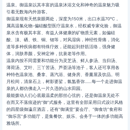
温泉。御温泉以其丰富的温泉沐浴文化和神奇的温泉魅力吸
引着无数海内外游客。
御温泉现有天然泉眼两处，深度为150米，出口水温70℃，
属高温氯化物-偏硅酸型医疗温泉水，经权威专家化验，御温
泉水含有极其丰富、有益人体健康的矿物质元素，如偏硅
酸、溴、硒、铁、铜、锶等，对风湿病，神经性骨痛，消化
道等多种疾病都有特殊疗效，还能起到舒筋活络，强身健
体，润肤养颜，安神定神，抗衰老等作用。
温泉内按不同需要和功能分为灵芝汤、鲜人参汤、当归汤、
薄荷汤、艾叶、三丫苦汤、芦荟汤等池子，客人还可享用各
种特色温泉池、桑拿、蒸汽浴、健身房、香薰屋及饮品。明
月松间，清泉石上，树影婆娑，氤氲香弥……每一个走进御温
泉的人都仿佛走入一片久违的山水田园。
最能拨动人们心底最温柔的那丝心弦的，还是御温泉无处不
在而又不落痕迹的“御”式服务，这里有全部采用日式设计风格
的四星级御瀛庄酒店，还有“御满堂”宴会厅、“御食坊”食府和
“御乐宫”多功能厅，是集餐饮、娱乐、会务于一体的多功能高
雅场所。