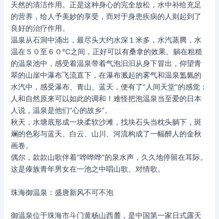
天然的清洁作用。正是这种身心的完全放松，水中补给充足
的营养，给人予美妙的享受，而对于身患疾病的人则起到了
良好的治疗作用。
温泉从石洞中涌出，最尽头大约水深１米多，水汽蒸腾，水
温在５０至６０℃之间，正好可以有桑拿的效果。躺在粗糙
的温泉池中，感受着温泉带着气泡汩汩从身下冒出，仰望青
翠的山崖中瀑布飞流直下，在瀑布溅起的雾气和温泉氲氤的
水汽中，感受瀑布、青山、蓝天，便有了“人间天堂”的感觉：
人和自然原来可以如此的调和！难怪把泡温泉当至爱的日本
人说，温泉是他们“心的故乡”。
秋天，水塘底形成一块柔软沙滩，找块石头当枕头躺下，斑
斓的色彩与蓝天、白云、山川、河流构成了一幅醉人的金秋
画卷。
偶尔，款款山歌伴着“哗哗哗”的泉水声，久久地停留在耳际。
这是傣族青年男女在一池之中唱山歌、对情歌。
珠海御温泉：盛唐新风不可不泡
御温泉位于珠海市斗门黄杨山西麓，是中国第一家日式露天