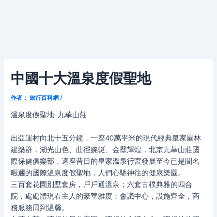
中國十大溫泉度假聖地
作者：
旅行百科網
/
溫泉度假聖地-九華山莊
出亞運村向北十五分鐘，一座40萬平米的現代經典皇家園林
建築群，湖光山色、曲徑婉蜒、金壁輝煌，北京九華山莊國
際保健俱樂部，這座昔日的皇家溫泉行宮發展至今已是聞名
暇邇的國際溫泉度假聖地，人們心馳神往的健康樂園。
三百套花園別墅套房，戶戶通溫泉；六套古樸典雅的四合
院，處處體現看主人的豪華雅度；會議中心，設施齊全，商
務服務周到溫馨。