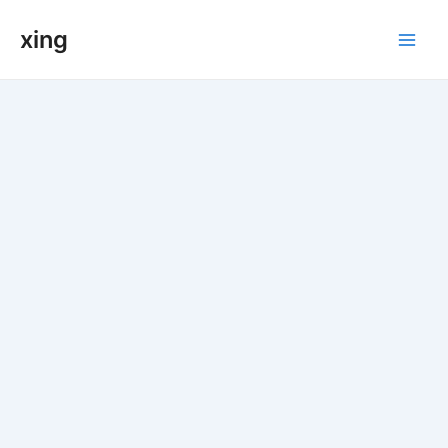
跳
xing
至
Main
内
容
Men