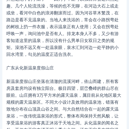
趣。几个人轮流洗澡，等候的也不无聊，在河边大石上或走
或坐，看河中白色的浪涛翻滚而过。因为河谷草木繁茂，在
路边是看不见温泉的。当地人来洗浴的，常会在小路拐弯处
的树枝上扔一件衣服，表示温泉正有人使用；又会在拐弯处
呼唤一声，询问池中是否有人。排龙本身人不多，又少有游
客知道这里的温泉，所以没有什么男单日女双日之类的规
矩。澡池不远又有一处温泉眼，泉水汇到河边一处平静的小
回水湾里，勾兑的温度正适合洗衣。
广东从化新温泉度假山庄
新温泉度假山庄坐落在清澈的流溪河畔，依山而建，所有客
房及套房均设有独立阳台。极目四望，层峦叠嶂的群山尽在
眼前。山庄拥有3万平方米的露天温泉，属目前从化地区最大
规模的露天温泉区。不同大小设计及效用的温泉池，错落有
致地分布在山顶及山谷之间。与大自然结合在一起的露天温
泉浴，一改传统温泉浴的形式，整体布局保持天然风貌，让
享受温泉浴的游客真正沐浴于天地之间。从化温泉的闻名之