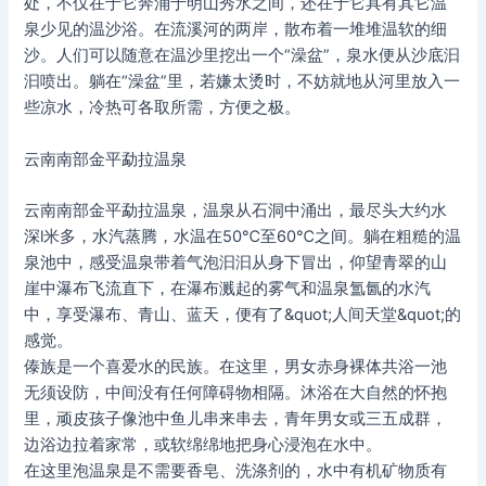
处，不仅在于它奔涌于明山秀水之间，还在于它具有其它温
泉少见的温沙浴。在流溪河的两岸，散布着一堆堆温软的细
沙。人们可以随意在温沙里挖出一个“澡盆”，泉水便从沙底汩
汩喷出。躺在“澡盆”里，若嫌太烫时，不妨就地从河里放入一
些凉水，冷热可各取所需，方便之极。
云南南部金平勐拉温泉
云南南部金平勐拉温泉，温泉从石洞中涌出，最尽头大约水
深l米多，水汽蒸腾，水温在50℃至60℃之间。躺在粗糙的温
泉池中，感受温泉带着气泡汩汩从身下冒出，仰望青翠的山
崖中瀑布飞流直下，在瀑布溅起的雾气和温泉氲氤的水汽
中，享受瀑布、青山、蓝天，便有了&quot;人间天堂&quot;的
感觉。
傣族是一个喜爱水的民族。在这里，男女赤身裸体共浴一池
无须设防，中间没有任何障碍物相隔。沐浴在大自然的怀抱
里，顽皮孩子像池中鱼儿串来串去，青年男女或三五成群，
边浴边拉着家常，或软绵绵地把身心浸泡在水中。
在这里泡温泉是不需要香皂、洗涤剂的，水中有机矿物质有