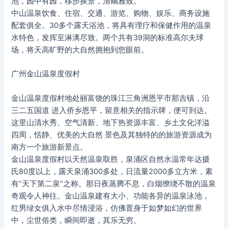
池，园中有园，移步换景，清幽雅致。
中山温泉饮食、住宿、交通、游览、购物、娱乐、商务设施
配套俱全。30多个露天浴池，将具有理疗和保健作用的温泉
水特色，发挥至淋漓尽致。两个共有39洞的标准高尔夫球
场，将天高旷野的大自然拥抱到您眼前。
广州金山温泉度假村
金山温泉度假村地处丽富饶的珠江三角洲恩平市那吉镇，沿
三二五国道 进入侨乡恩平，留意相关的指示牌，便可到达。
这里山清水秀、空气清新、地下热资源丰富、乡土文化洋溢
四周，恬静、优美的大自然 景色及其独特的的旅游资源成为
南方一个旅游新景点。
金山温泉度假村以天然温泉取胜，泉涌区自然水温常年达摄
氏80度以上，露天泉涌300多处，日流量2000多立方米，素
有“天下第二泉”之称。那日夜蒸腾不息，白烟缭绕不散的温泉
奇观令人神往。金山温泉建有大小、功能各异的温泉泳池，
红男绿女俱入水中尽情浸浴，仿佛置身于如梦如幻的世界
中，尘世俗类，瞬间即逝，其乐无穷。