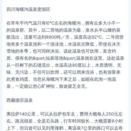
四川海螺沟温泉度假区
在常年平均气温只有l0℃左右的海螺沟，拥有众多大小不一
的温泉群。其中，以二营地的温泉为最，泉水从半山腰的泉
眼流出，流量可达到8900吨／天，温度高达92℃。二号宿营
地有多个温泉池和一个游泳池，水温依次降低，即使在冰天
雪地的冬季，也可同样沐浴。该处温泉也可饮用，富含钙
质。很有名的&quot;仙泉瑶池&quot;温泉就在这里。这处温泉
从一巨树下的石缝流出，水温高达80度以上，水质透明、无
味、无污染，不但可以饮用，还可以用来洗浴，也有游客来
此煮食鸡蛋。当您从海螺沟下来之后，如能在此泡一泡温
泉，一定能让您心旷神怡，旅途疲乏全无。
西藏德宗温泉
离拉萨140公里，可以从拉萨包车去，费用大概每人250元左
右。路况很差，全是石头路，行车时间较长，大概需要6小时
上下，但沿途可以见到黑颈鹤，离温泉7公里的路口可以去有