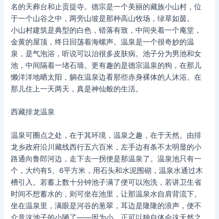
名的天葬台和止贡提寺。德宗是一个美丽的藏族小山村，位
于一个山谷之中，两旁山坡是那种高山牧场，绿草如茵。
小山村建筑是典型的白色，错落有致，中间夹着一个庵堂，
金黄的屋顶，终日回荡着海螺声。温泉是一个很奇妙的温
泉，是气泡浴，听说可以治很多皮肤病。池子分为男池和女
池，中间隔着一堵石墙。更有趣的是德宗温泉的狗，在那儿
懒洋洋地晒太阳，躺在温泉边看那些赤身裸体的人沐浴。在
那儿住上一天两天，真是神仙般的生活。
西藏排龙温泉
温泉可圈点之处，在于其环境，温泉之趣，在于天然。由排
龙乡政府沿川藏线西行五六百米，左手边有条不太明显的小
路通向鲁郎河边，走下去一拐便是那温泉了。温泉池只有一
个，大约有5、6平方米，用石头和水泥围砌，温泉水通过木
槽引入。若蓄上数十分钟池子满了便可以泡洗，若讲卫生省
时间不想蓄水的，则可坐在池里，让那温泉水自肩背流下。
坐在温泉里，满眼是河谷的葱翠，耳边是隆隆的浪声，便不
介意这池子的小陋了——因为小，正可以独自体会这天然之