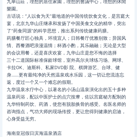
九華山莊，理想的居住家園，理想的會議中心，理想的休閒
樂園。
古话说：“人以食为天”最地道的中国传统饮食文化，是宫庭大
宴，北京九华山庄继承和发扬了中国美食文化的精华，突出
了“药食同源”的科学思想，推出系列传统健康药膳。
药膳餐厅匠心独具，环境宜人；日韩餐厅优雅别致；异国风
情、西餐酒吧浪漫温情；杯酒小酌，其乐融融；无论是大型
的会议用餐，还是喜庆欢宴，九华山庄是您不悔的选择
三十二道国际标准保龄球馆，室外高尔夫球练习场、网球、
卡拉OK、迪斯科、私家DVD影 院、棋牌游艺、台球、健
身……更有最纯净的天然温泉戏水乐园，这一切让您流连忘
返，度过一个又一个难忘的假期。
九华温泉水疗中心，以著名的小汤山温泉演化出的五十多种
温泉药浴，配以中医护士的点穴按摩，佐以宫庭秘方配制的
九华特制药饮、药酒，使您有脱胎换骨的感受。名医名师的
咨询指点，气功大师的现场传授，更让您得到健康的启迪，
心身受益无穷。
海南皇冠假日滨海温泉酒店