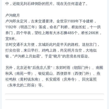
中，还能见到石碑倒卧的照片。现在无任何遗迹了。
卢沟晓月
卢沟即永定河，古来交通要津。金世宗1189年下令建桥，
1192年（明昌三年）落成，命名广利桥。桥如长虹，十一拱
券门，四个华表，望柱上雕有大水石狮485个。桥长266米，
宽9米。
古时交通不太方便，京城距此约是半天的路程。送别京门，
打尖住宿，来日早行。鸡鸣上路，尚见明月当空，大地似
银，“卢沟桥上月如霜”。于是“晓月”的意境名传遐迩。
另外，北京还有“后燕京八景”：东郊时雨（朝阳门外）、南囿
秋风（南苑一带）、银锭观山、西便群羊（西便门外）、燕
社鸣秋（黄村镇东南）、长安观塔（庆寿寺）、回光返照
（东单北的二郎庙）等。