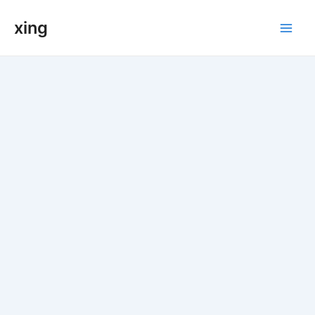
跳
xing
至
Main
内
容
Men