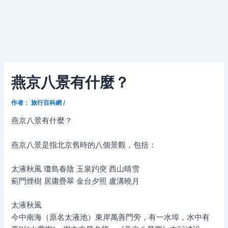
燕京八景有什麼？
作者：
旅行百科網
/
燕京八景有什麼？
燕京八景是指北京舊時的八個景觀，包括：
太液秋風 瓊島春陰 玉泉趵突 西山晴雪
薊門煙樹 居庸疊翠 金台夕照 盧溝曉月
太液秋風
今中南海（原名太液池）東岸萬善門旁，有一水埠，水中有