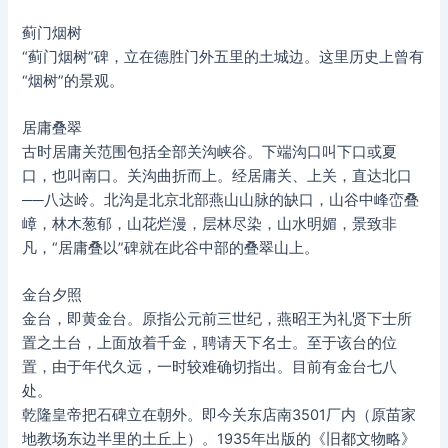
蓟门烟树
“蓟门烟树”碑，立在德胜门外五里的土城边。这里历史上曾有
“烟树”的景观。
居庸叠翠
古时居庸关范围包括全部关沟峡谷。下端沟口叫下口或夏
口，也叫南口。关沟曲折而上。经居庸关、上关，直达北口
──八达岭。北沟是北京北部燕山山脉的缺口，山谷中峰峦叠
嶂，林木葱郁，山花烂漫，层林尽染，山水明媚，景致非
凡，“居庸叠以”碑就在此谷中部的叠翠山上。
金台夕照
金台，即黄金台。原指公元前三世纪，燕昭王为礼贤下士所
置之土台，上面放着千金，聘请天下名士。至于该台的位
置，由于年代久远，一时较难确切指出。目前有金台七八
处。
乾隆皇帝把石碑立在朝外。即今关东店南3501厂内（原苗家
地教场东边半里的土丘上）。1935年出版的《旧都文物略》