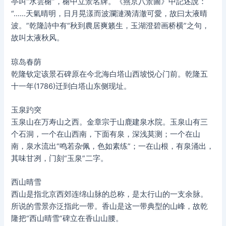
亭叫“水雲榭”，榭中立景名牌。《燕京八景圖》中記述說：
“……天氣晴明，日月晃漾而波瀾漣漪清澈可愛，故曰太液晴
波。”乾隆詩中有“秋到農居爽籁生，玉湖澄碧画桥横”之句，
故叫太液秋风。
琼岛春荫
乾隆钦定该景石碑原在今北海白塔山西坡悦心门前。乾隆五
十一年(1786)迁到白塔山东侧现址。
玉泉趵突
玉泉山在万寿山之西。金章宗于山鹿建泉水院。玉泉山有三
个石洞，一个在山西南，下面有泉，深浅莫测；一个在山
南，泉水流出“鸣若杂佩，色如素练”；一在山根，有泉涌出，
其味甘冽，门刻“玉泉”二字。
西山晴雪
西山是指北京西郊连绵山脉的总称，是太行山的一支余脉。
所说的雪景亦泛指此一带。香山是这一带典型的山峰，故乾
隆把“西山晴雪”碑立在香山山腰。