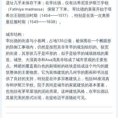
遗址几乎未保存下来；在宰比德，仅有法蒂尼亚伊斯兰学校
（Fatiniya madrassa） 保留了下来。 宰比德的衰落开始于塔
希尔王朝统治时期（1454——1517），特别是在第一次奥斯
曼征服时期（1545——1638）。
城市结构：
宰比德的街道与小巷网，占地135公顷，被保围在一个椭圆形
的防御工事墙内，仍然是按照其非常早的规划组织的。较宽
的街道，其形状几乎是环形的，似乎是较早的城墙路线的重
造。城堡、大清真寺和Asa清真寺组成了城市景观的主要焦
点。烤硬的覆盖着白色的刷墙粉的砖块是组成这个均匀的建
筑整体的主要物质。它为装饰建筑的几何学的图画和书法提
供了良好的支持，特别是在许多宗教建筑上，包括86座清真
寺和伊斯兰学校。院子房间是城市的家庭建筑的基本要素，
也包括有茅草屋顶的泥砖房屋。这种建筑风格，在宰比德以
其最完美的形式出现，在提哈迈平原随处可见。