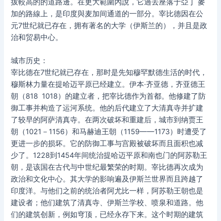
拔較高的的道路邊。在更大範圍內說，它過去座落于亞丁 麥
加的路線上，是印度與麦加间通道的一部分。宰比德因在公
元7世纪就已存在，拥有著名的大学（伊斯兰的），并且是政
治和贸易中心。
城市历史：
宰比德在7世纪就已存在，那时是先知穆罕默德生活的时代，
穆斯林力量在提哈迈平原已经建立。伊本·齐亚德，齐亚德王
朝（818  1018）的建立者，把宰比德作为首都。他修建了防
御工事并构造了运河系统。他的后代建立了大清真寺并扩建
了较早的阿萨清真寺。在两次破坏和重建后，城市到纳贾王
朝（1021－1156）和马赫迪王朝（1159——1173）时遭受了
更进一步的损坏。它的防御工事与宫殿被破坏而且面积也减
少了。1228到1454年间统治提哈迈平原和南也门的阿苏勒王
朝，是该国在古代与中世纪最繁荣的时期。宰比德再次成为
政治和文化中心。其大学的影响遍及伊斯兰世界而且跨越了
印度洋。与他们之前的统治者阿尤比一样，阿苏勒王朝也是
建设者；他们建筑了清真寺、伊斯兰学校、喷泉和道路。他
们的建筑创新，例如穹顶，已经永存下来。这个时期的建筑