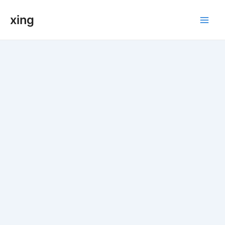
跳
xing
至
Main
内
容
Men