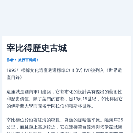
宰比得歷史古城
作者：
旅行百科網
/
1993年根據文化遺產遴選標準C(II) (IV) (VI)被列入《世界遺
產目錄》
這座城是國內軍用建築，它都市化的設計具有傑出的藝術性
和歷史價值。除了葉門的首都，從13到15世紀，宰比得因它
的伊斯蘭大學而聞名于阿拉伯和穆斯林世界。
宰比德位於沿著紅海的狹長、炎熱的提哈邁平原。離海岸25
公里，而且距上高原較近，它在連接荷台達港與塔伊茲城海