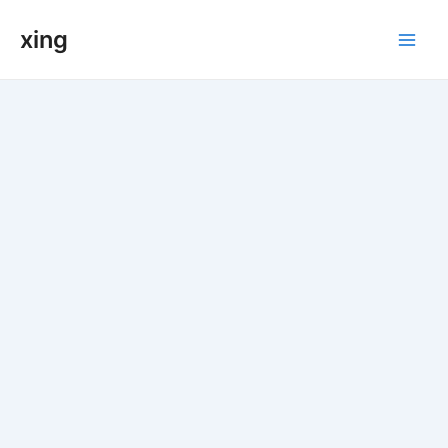
跳
xing
至
Main
内
容
Men