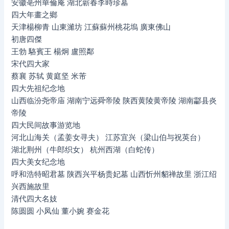
安徽亳州華倫庵 湖北蘄春李時珍墓
四大年畫之鄉
天津楊柳青 山東濰坊 江蘇蘇州桃花塢 廣東佛山
初唐四傑
王勃 駱賓王 楊炯 盧照鄰
宋代四大家
蔡襄 苏轼 黄庭坚 米芾
四大先祖纪念地
山西临汾尧帝庙 湖南宁远舜帝陵 陕西黄陵黄帝陵 湖南酃县炎
帝陵
四大民间故事游览地
河北山海关（孟姜女寻夫） 江苏宜兴（梁山伯与祝英台）
湖北荆州（牛郎织女） 杭州西湖（白蛇传）
四大美女纪念地
呼和浩特昭君墓 陕西兴平杨贵妃墓 山西忻州貂禅故里 浙江绍
兴西施故里
清代四大名妓
陈圆圆 小凤仙 董小婉 赛金花