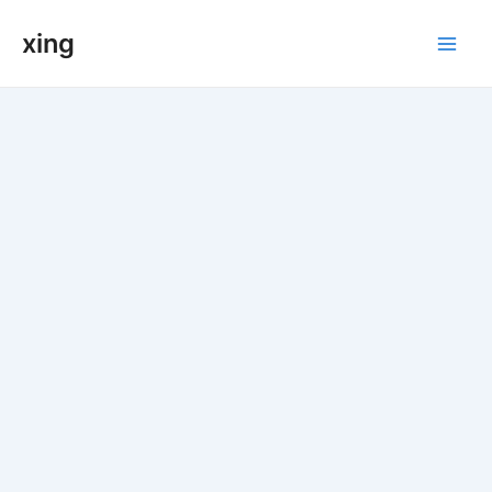
跳
xing
至
Main
内
容
Men