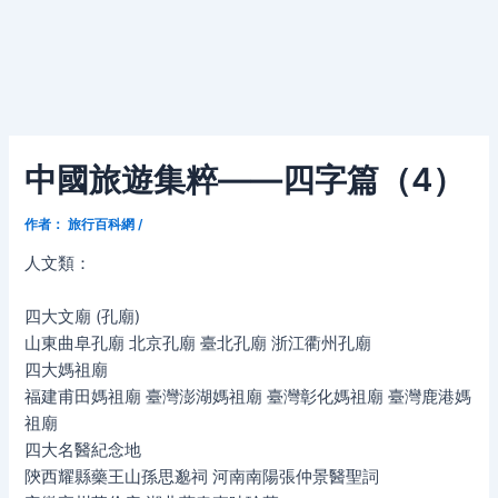
中國旅遊集粹——四字篇（4）
作者：
旅行百科網
/
人文類：
四大文廟 (孔廟)
山東曲阜孔廟 北京孔廟 臺北孔廟 浙江衢州孔廟
四大媽祖廟
福建甫田媽祖廟 臺灣澎湖媽祖廟 臺灣彰化媽祖廟 臺灣鹿港媽
祖廟
四大名醫紀念地
陝西耀縣藥王山孫思邈祠 河南南陽張仲景醫聖詞