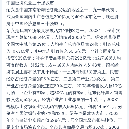
中国经济总量三十强城市
绍兴是中国东南沿海经济最发达的地区之一。九十年代初，
成为全国国内生产总值超200亿元的40个城市之一，现已跻
身于中国经济总量三十强城市。
绍兴是我国经济最具发展活力的地区之一。2003年，全市实
现生产总值1088.4亿元，人均超过3000美元。经济总量位居
全国大中城市第29位，人均生产总值位居第24位；财政总收
入107.3亿元，其中地方财政收入50.5亿元；全社会固定资产
投资535亿元；社会消费品零售总额292亿元；城镇居民人均
可支配收入13152元，农村居民人均纯收入6143元。绍兴经
济发展主要有以下几个特点：一是所有制以民营为主。民营
经济占经济总量的95％左右。二是第二产业尤为发达。第二
产业占经济总量的比重在60％左右。2003年销售收入超10亿
元的工业企业有31家，超30亿元的有5家，远东化纤集团销售
收入达到52亿元。轻纺产业占工业总量的一半以上，2003年
规模以上纺织企业实现销售收入906亿元、利润44.5亿元，分
别占全国纺织行业的7％和12％。绍兴也是建筑大市，2003
年全市建筑业实现产值599亿元，居全国地级市领先地位。三
是专业市场遍布全市。全市共有商品交易市场357家，2003