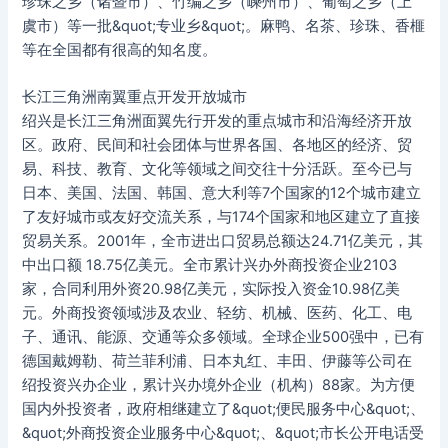
珍珠之乡（诸暨市）、竹编之乡（嵊州市）、葡萄之乡（上
虞市）等一批&quot;专业乡&quot;。麻鸭、名茶、珍珠、香榧
等在全国都有很高的知名度。
长江三角洲南翼重点开发开放城市
绍兴是长江三角洲面翼先行开发的重点城市和沿海经济开放
区。政府、民间和社会团体与世界各国、各地区的经济、贸
易、科技、教育、文化等领域之间交往十分活跃。至今已与
日本、美国、法国、韩国、意大利等7个国家的12个城市建立
了友好城市或友好交流关系，与174个国家和地区建立了直接
贸易关系。2001年，全市进出口贸易总额达24.71亿美元，其
中出口额 18.75亿美元。全市累计兴办外商投资企业2103
家，合同利用外资20.98亿美元，实际投入资金10.98亿美
元。外商投资领域涉及农业、轻纺、机械、医药、化工、电
子、通讯、能源、交通等众多领域。全球企业500强中，已有
德国戴姆勒、荷兰菲利浦、日本丸红、丰田、伊藤等公司在
绍投资兴办企业，累计兴办境外企业（机构）88家。为方便
国内外投资者，政府相继建立了&quot;便民服务中心&quot;、
&quot;外商投资企业服务中心&quot;、&quot;市长公开电话受