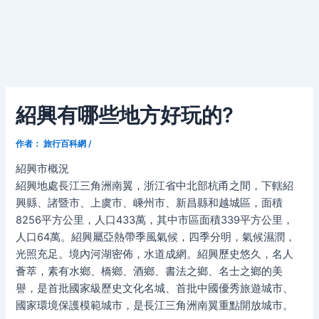
紹興有哪些地方好玩的?
作者：
旅行百科網
/
紹興市概況
紹興地處長江三角洲南翼，浙江省中北部杭甬之間，下轄紹
興縣、諸暨市、上虞市、嵊州市、新昌縣和越城區，面積
8256平方公里，人口433萬，其中市區面積339平方公里，
人口64萬。紹興屬亞熱帶季風氣候，四季分明，氣候濕潤，
光照充足。境內河湖密佈，水道成網。紹興歷史悠久，名人
薈萃，素有水鄉、橋鄉、酒鄉、書法之鄉、名士之鄉的美
譽，是首批國家級歷史文化名城、首批中國優秀旅遊城市、
國家環境保護模範城市，是長江三角洲南翼重點開放城市。