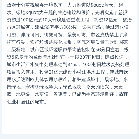
政府十分重视城乡环境保护，大力推进以&quot;蓝天、碧
水、绿地&quot;为主题的生态建设和保护，先后实施了总投
资超过100亿元的10大环境建设重点工程。耗资12亿元，整治
市区环城河，建成50万平方米公园、绿带广场，使城河水清
可游、岸绿可闲、街繁可贸、景美可赏。市区成功禁止了摩
托车行驶，实行垃圾袋装化收集，空气环境质量已达到国家
二级标准，城市区域环境噪声平均值控制在56分贝左右。投
资5亿多元的城市污水处理厂（一期30万吨/日）建成投运，
城市生活污水集中处理率达到64％，400吨/日垃圾焚烧处理
项目投入使用。投资21亿元建设小舜江供水工程，使城市饮
用水质达到欧共体饮用水标准。相继建成城市广场绿地、东
街绿地、宋梅桥绿地等大型绿色地块。今天的绍兴，天更
蓝、地更绿、水更清、景更美，已成为生态环境良好，适宜
创业和居住的城市。