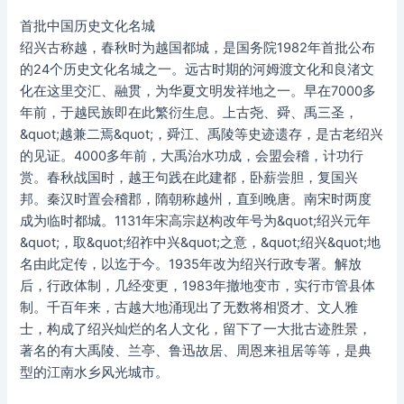
首批中国历史文化名城
绍兴古称越，春秋时为越国都城，是国务院1982年首批公布
的24个历史文化名城之一。远古时期的河姆渡文化和良渚文
化在这里交汇、融贯，为华夏文明发祥地之一。早在7000多
年前，于越民族即在此繁衍生息。上古尧、舜、禹三圣，
&quot;越兼二焉&quot;，舜江、禹陵等史迹遗存，是古老绍兴
的见证。4000多年前，大禹治水功成，会盟会稽，计功行
赏。春秋战国时，越王句践在此建都，卧薪尝胆，复国兴
邦。秦汉时置会稽郡，隋朝称越州，直到晚唐。南宋时两度
成为临时都城。1131年宋高宗赵构改年号为&quot;绍兴元年
&quot;，取&quot;绍祚中兴&quot;之意，&quot;绍兴&quot;地
名由此定传，以迄于今。1935年改为绍兴行政专署。解放
后，行政体制，几经变更，1983年撤地变市，实行市管县体
制。千百年来，古越大地涌现出了无数将相贤才、文人雅
士，构成了绍兴灿烂的名人文化，留下了一大批古迹胜景，
著名的有大禹陵、兰亭、鲁迅故居、周恩来祖居等等，是典
型的江南水乡风光城市。