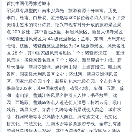
首批中国优秀旅游城市
绍兴具有典型的江南水乡风光，旅游资源十分丰富。历史上
李白、杜甫、白居易、孟浩然等400多位著名诗人都留下了赞
美稽山鉴水的绚丽诗篇。绍兴市现有对外开放的旅游景区景
点 200 多处，其中鲁迅故里、柯岩风景区、新昌大佛寺景区
和诸暨五泄风景区为 4A 级旅游景区；兰亭、东湖、周恩来纪
念馆、沈园、诸暨西施故里景区为 3A 级旅游景区。风景名胜
区 28 个，其中国家级风景名胜区 1 个：诸暨市浣江——五泄
风景区；省级风景名胜区 7 个：鉴湖、新昌穿岩十九峰、新
昌大佛寺、新昌沃洲湖、嵊州南山湖、上虞曹娥江、吼山风
景区。国家级水利风景区 2 处：环城河、新昌沃洲湖风景
区。国家地质公园 1 个：新昌硅化木地质公园。全市共有文
保单位202家，其中国家级9家，省级42家。东湖、五泄、鉴
湖、南山湖、曹娥江等风景名胜引人入胜，书圣故里、沈
园、西施殿、曹娥庙等名人遗迹促人深思，柯岩云骨、吼山
残石、新昌大佛、穿岩十九峰等奇石景观使人留恋，城市水
巷、枕河民居等水乡风情令人向往。辟有酒文化、石文化、
桥文化、书法文化、江南水乡等多条旅游专线。全市拥有旅
游涉外星级饭店共78家，其中五星级2家：绍兴国际大酒店，