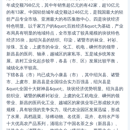
年成交额798亿元，其中年销售超亿元的有42家，超10亿元
的有13家。中国轻纺城年成交额达246亿元，是我国最大的轻
纺产品专业市场、亚洲最大的布匹集散中心。四是块状经济
特色明显。以千家万户的&quot;百姓经济&quot;为基础，产业
布局具有明显的地域特点，全市形成了较具规模的块状特色
经济35块，如绍兴县的纺织、印染，诸暨市的袜业、衬衫、
珍珠、五金，上虞市的伞业、化工、机电，嵊州市的领带，
新昌县的医药、轴承，越城区的家私等。五是城乡统筹发
展。农村工业化起步较早，各县（市、区）发展比较平衡，
城镇化水平较高。
下辖各县（市）均已成为小康县（市），其中绍兴县、诸暨
市、上虞市、新昌县是全国综合实力百强县，绍兴县是
&quot;全国十大财神县&quot;。块状经济优势明显。绍兴县的
纺织业、诸暨的枫桥衬衫业、上虞的化工机电业、嵊州的领
带业、新昌的医药化工业、越城区的家俱业等已形成较大的
规模，具有较强的竞争实力。现代农业园区发展迅猛，形成
了水果、高档蔬菜、珍稀动物、名优茶、花卉、名特水产等
十大优高农产品系列，涌现出了中国名茶之乡（新昌县）、