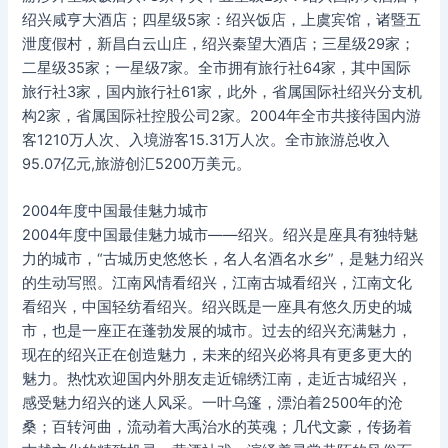
绍兴咸亨大酒店；四星级5家：绍兴饭店，上虞宾馆，诸暨五
泄度假村，新昌白云山庄，绍兴秦望大酒店；三星级29家；
二星级35家；一星级7家。全市拥有旅行社64家，其中国际
旅行社3家，国内旅行社61家，此外，省属国际社绍兴分支机
构2家，省属国际社控股公司2家。2004年全市共接待国内游
客1210万人次、入境游客15.31万人次。全市旅游总收入
95.07亿元,旅游创汇5200万美元。
2004年度中国最佳魅力城市
2004年度中国最佳魅力城市——绍兴。绍兴是座具有独特魅
力的城市，“古城历史悠悠长，名人名酒名水乡”，是魅力绍兴
的生动写照。江南风情看绍兴，江南古城看绍兴，江南文化
看绍兴，中国轻纺看绍兴。绍兴既是一座具有悠久历史的城
市，也是一座正在蓬勃发展的城市。过去的绍兴充满魅力，
现在的绍兴正在创造魅力，未来的绍兴必将具有更多更大的
魅力。热忱欢迎国内外朋友走近锦绣江南，走近古城绍兴，
感受魅力绍兴的迷人风采。一叶乌篷，漂泊着2500年的沧
桑；百转河曲，流动着大禹治水的英魂；几代文豪，传扬着