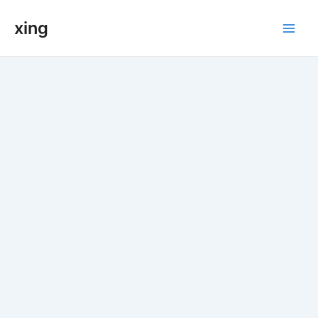
跳
xing
至
Main
内
容
Men