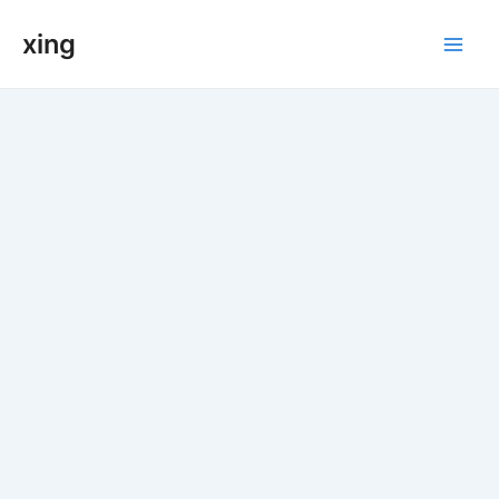
跳
xing
至
Main
内
容
Men