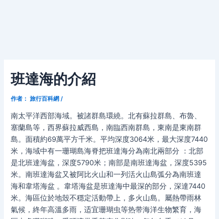
班達海的介紹
作者：
旅行百科網
/
南太平洋西部海域。被諸群島環繞。北有蘇拉群島、布魯、
塞蘭島等，西界蘇拉威西島，南臨西南群島，東南是東南群
島。面積約69萬平方千米。平均深度3064米，最大深度7440
米，海域中有一珊瑚島海脊把班達海分為南北兩部分 ：北部
是北班達海盆，深度5790米；南部是南班達海盆，深度5395
米。南班達海盆又被阿比火山和一列活火山島弧分為南班達
海和韋塔海盆 。韋塔海盆是班達海中最深的部分，深達7440
米。海區位於地殼不穩定活動帶上，多火山島。屬熱帶雨林
氣候，終年高溫多雨，适宜珊瑚虫等热带海洋生物繁育，海