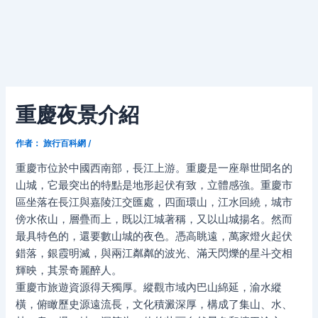
重慶夜景介紹
作者：
旅行百科網
/
重慶市位於中國西南部，長江上游。重慶是一座舉世聞名的
山城，它最突出的特點是地形起伏有致，立體感強。重慶市
區坐落在長江與嘉陵江交匯處，四面環山，江水回繞，城市
傍水依山，層疊而上，既以江城著稱，又以山城揚名。然而
最具特色的，還要數山城的夜色。憑高眺遠，萬家燈火起伏
錯落，銀霞明滅，與兩江粼粼的波光、滿天閃爍的星斗交相
輝映，其景奇麗醉人。
重慶市旅遊資源得天獨厚。縱觀市域內巴山綿延，渝水縱
橫，俯瞰歷史源遠流長，文化積澱深厚，構成了集山、水、