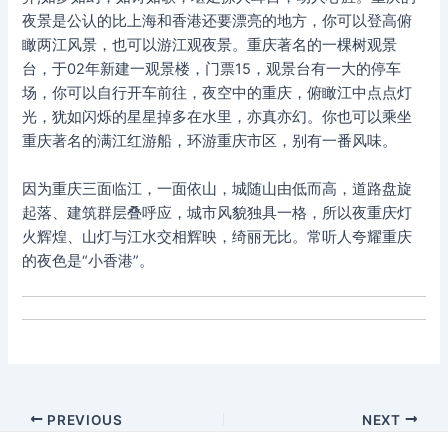
夜景是公认的比上海和香港还要漂亮的地方，你可以登高俯
瞰两江风景，也可以游江观夜景。重庆著名的一棵树观景
台，于02年新建一观景楼，门票15，观景台有一大的停车
场，你可以自行开车前往，夜空中的重庆，俯瞰江中点点灯
光，犹如闪烁的星星掉多在水里，亦真亦幻。你也可以乘坐
重庆著名的满江红游船，环游重庆市区，别有一番风味。
因为重庆三面临江，一面依山，城随山由低而高，道路盘旋
起落、建筑群层叠呼应，城市风貌独具一格，所以夜重庆灯
火辉煌、山灯与江水交相辉映，绮丽无比。常听人夸耀重庆
的夜色是“小香港”。
Post
PREVIOUS
NEXT
navigation