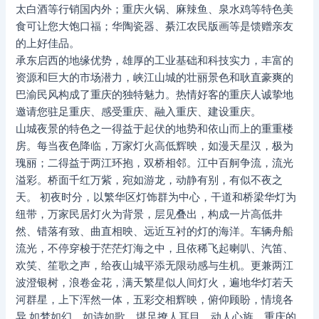
太白酒等行销国内外；重庆火锅、麻辣鱼、泉水鸡等特色美
食可让您大饱口福；华陶瓷器、綦江农民版画等是馈赠亲友
的上好佳品。
承东启西的地缘优势，雄厚的工业基础和科技实力，丰富的
资源和巨大的市场潜力，峡江山城的壮丽景色和耿直豪爽的
巴渝民风构成了重庆的独特魅力。热情好客的重庆人诚挚地
邀请您驻足重庆、感受重庆、融入重庆、建设重庆。
山城夜景的特色之一得益于起伏的地势和依山而上的重重楼
房。每当夜色降临，万家灯火高低辉映，如漫天星汉，极为
瑰丽；二得益于两江环抱，双桥相邻。江中百舸争流，流光
溢彩。桥面千红万紫，宛如游龙，动静有别，有似不夜之
天。 初夜时分，以繁华区灯饰群为中心，干道和桥梁华灯为
纽带，万家民居灯火为背景，层见叠出，构成一片高低井
然、错落有致、曲直相映、远近互衬的灯的海洋。车辆舟船
流光，不停穿梭于茫茫灯海之中，且依稀飞起喇叭、汽笛、
欢笑、笙歌之声，给夜山城平添无限动感与生机。更兼两江
波澄银树，浪卷金花，满天繁星似人间灯火，遍地华灯若天
河群星，上下浑然一体，五彩交相辉映，俯仰顾盼，情境各
异,如梦如幻，如诗如歌，堪足撩人耳目，动人心旌。重庆的