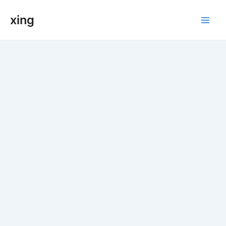
跳
xing
至
Main
内
容
Men