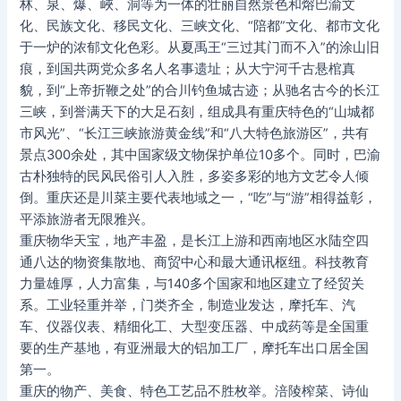
林、泉、爆、峽、洞等为一体的壮丽自然景色和熔巴渝文
化、民族文化、移民文化、三峡文化、“陪都”文化、都市文化
于一炉的浓郁文化色彩。从夏禹王“三过其门而不入”的涂山旧
痕，到国共两党众多名人名事遗址；从大宁河千古悬棺真
貌，到“上帝折鞭之处”的合川钓鱼城古迹；从驰名古今的长江
三峡，到誉满天下的大足石刻，组成具有重庆特色的“山城都
市风光”、“长江三峡旅游黄金线”和“八大特色旅游区”，共有
景点300余处，其中国家级文物保护单位10多个。同时，巴渝
古朴独特的民风民俗引人入胜，多姿多彩的地方文艺令人倾
倒。重庆还是川菜主要代表地域之一，“吃”与“游”相得益彰，
平添旅游者无限雅兴。
重庆物华天宝，地产丰盈，是长江上游和西南地区水陆空四
通八达的物资集散地、商贸中心和最大通讯枢纽。科技教育
力量雄厚，人力富集，与140多个国家和地区建立了经贸关
系。工业轻重并举，门类齐全，制造业发达，摩托车、汽
车、仪器仪表、精细化工、大型变压器、中成药等是全国重
要的生产基地，有亚洲最大的铝加工厂，摩托车出口居全国
第一。
重庆的物产、美食、特色工艺品不胜枚举。涪陵榨菜、诗仙