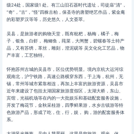
级24处，国家级1 处。有三山旧石器时代遗址，司徒庙“清”，
“奇”，“古”，“怪”四株古柏，保圣寺的唐塑绝艺作品，紫金庵
的彩塑罗汉等等，历史悠久，人文荟萃。
吴县，是旅游者的购物天堂，既有枇杷，杨梅，橘子，梅
子，银鱼，白虾， 梅鲫鱼，莼菜，大闸蟹，碧螺春等土特产
品，又有苏绣，革丝，雕刻，澄泥砚等 吴文化化工艺品，物
产丰富，工艺独特。
怀抱苏州古城的吴县市，区位优势明显。境内京杭大运河综
观南北，沪宁铁路，高速公路横穿东西，于上海，杭州，无
锡，常州等城市紧靠相连，再加上丰富的旅游资源，吴县市
近年来建设了包括太湖国家旅游度假区，太湖大桥，东山、
宾馆，光福机场等在内的一大批娱乐和基础配套服务设施，
开发了梅花节，金秋采桂游，四季鲜果游，水乡古镇游等特
色旅游产品，形成了吃，住，行，娱， 购，游的配套服务体
系。
太湖风光旖旎，吴中人慧景丽，这里是您旅游，观光，休