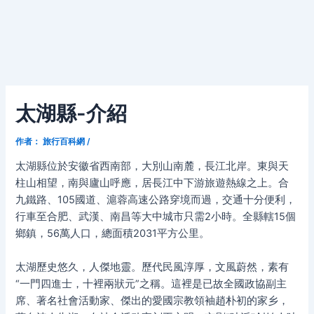
太湖縣-介紹
作者：
旅行百科網
/
太湖縣位於安徽省西南部，大別山南麓，長江北岸。東與天
柱山相望，南與廬山呼應，居長江中下游旅遊熱線之上。合
九鐵路、105國道、滬蓉高速公路穿境而過，交通十分便利，
行車至合肥、武漢、南昌等大中城市只需2小時。全縣轄15個
鄉鎮，56萬人口，總面積2031平方公里。
太湖歷史悠久，人傑地靈。歷代民風淳厚，文風蔚然，素有
“一門四進士，十裡兩狀元”之稱。這裡是已故全國政協副主
席、著名社會活動家、傑出的愛國宗教領袖趙朴初的家乡，