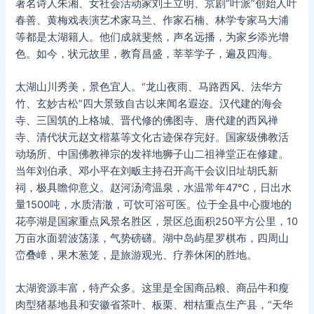
著名诗人朱湘、女社会活动家刘王立明、京剧“叶派”创始人叶
春善、黄梅戏表演艺术家马兰、作家石楠、林学专家马大浦
等都是太湖籍人。他们成就斐然，声名远播，为家乡添光增
色。如今，状元故里，教育昌盛，莘莘学子，遍及四海。
太湖山川秀美，景色宜人。“龙山夜雨、马路西风、法华方
竹、玄妙古松”四大景致自古以来闻名遐迩。汉代建的海会
寺、三国筑的上格城、晋代修的佛图寺、唐代建的西风禅
寺、清代状元赵文楷墓等文化古迹保存完好。国家级佛教活
动场所、中国佛教禅宗的发祥地狮子山二祖禅堂正在修建。
当年刘伯承、邓小平在刘畈主持召开高干会议旧址胡氏新
祠，极具瞻仰意义。赵河汤湾温泉，水温常年47℃，日出水
量1500吨，水质清澈，可饮可浴可医。位于全县中心腹地的
花亭湖是国家重点风景名胜区，景区总面积250平方公里，10
万亩水面碧波荡漾，气势磅礴。湖中岛屿星罗棋布，四周山
峦叠嶂，果木葱笼，是旅游观光、疗养休闲的胜地。
太湖资源丰富，特产众多。这里是全国商品粮、商品牛和瘦
肉型猪基地县和安徽省茶叶、板栗、柑桔重点生产县，“天华