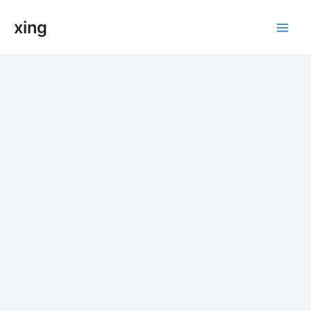
跳
xing
至
Main
内
容
Men