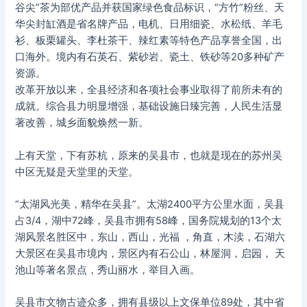
谷尖”茶为部优产品并获国家绿色食品标识，“方竹”粉丝、天
华尖封缸酒是省名牌产品，电机、日用细瓷、水松纸、羊毛
衫、板栗罐头、李杜茶干、辣红素等特色产品享誉全国，出
口海外。境内有石英石、紫砂岩、瓷土、铁砂等20多种矿产
资源。
改革开放以来，全县经济和各项社会事业取得了前所未有的
成就。综合县力明显增强，基础设施日臻完善，人民生活显
著改善，城乡面貌焕然一新。
上有天堂，下有苏杭，原来的吴县市，也就是现在的苏州吴
中区无疑是天堂里的天堂。
“太湖风光美，精华在吴县”。太湖2400平方公里水面，吴县
占3/4，湖中72峰，吴县市拥有58峰，国务院规划的13个太
湖风景名胜区中，东山，西山，光福 ，角直，木渎，石湖六
大景区在吴县市境内，景区内有石公山，林屋洞，启园， 天
池山等著名景点，秀山丽水，举目入画。
吴县市文物古迹众多，拥有县级以上文保单位89处，其中省