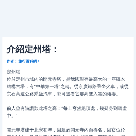
介紹定州塔：
作者：
旅行百科網
/
定州塔
位於定州市城內的開元寺塔，是我國現存最高大的一座磚木
結構古塔，有“中華第一塔”之稱。從京廣鐵路乘坐火車，或從
京石高速公路乘坐汽車，都可遙看它那高聳入雲的雄姿。
前人曾有詩讚歎此塔之高：“每上穹然絕頂處，幾疑身到碧虛
中。”
開元寺塔建于北宋初年，因建於開元寺內而得名，因它位於