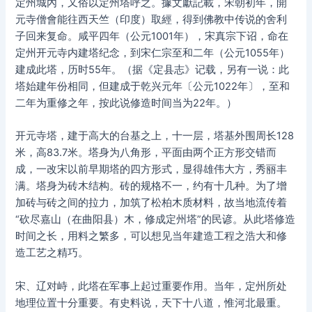
定州城內，又俗以定州塔呼之。據文獻記載，宋朝初年，開
元寺僧會能往西天竺（印度）取經，得到佛教中传说的舍利
子回来复命。咸平四年（公元1001年），宋真宗下诏，命在
定州开元寺内建塔纪念，到宋仁宗至和二年（公元1055年）
建成此塔，历时55年。（据《定县志》记载，另有一说：此
塔始建年份相同，但建成于乾兴元年〔公元1022年〕，至和
二年为重修之年，按此说修造时间当为22年。）
开元寺塔，建于高大的台基之上，十一层，塔基外围周长128
米，高83.7米。塔身为八角形，平面由两个正方形交错而
成，一改宋以前早期塔的四方形式，显得雄伟大方，秀丽丰
满。塔身为砖木结构。砖的规格不一，约有十几种。为了增
加砖与砖之间的拉力，加筑了松柏木质材料，故当地流传着
“砍尽嘉山（在曲阳县）木，修成定州塔”的民谚。从此塔修造
时间之长，用料之繁多，可以想见当年建造工程之浩大和修
造工艺之精巧。
宋、辽对峙，此塔在军事上起过重要作用。当年，定州所处
地理位置十分重要。有史料说，天下十八道，惟河北最重。