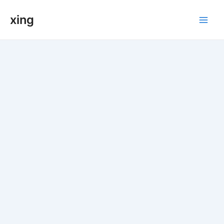
跳
xing
至
Main
内
容
Men