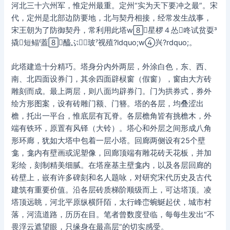
河北三十六州军，惟定州最重。定州“实为天下要冲之最”。宋
代，定州是北部边防要地，北与契丹相接，经常发生战事，
宋王朝为了防御契丹，常利用此塔w星椤４怂咚试贫耍
撬短鳎蓋醯ぶ玻视殖?ldquo;w兴?rdquo;。
此塔建造十分精巧。塔身分内外两层，外涂白色，东、西、
南、北四面设券门，其余四面辟棂窗（假窗），窗由大方砖
雕刻而成。最上两层，则八面均辟券门。门为拱券式，券外
绘方形图案，设有砖雕门额、门簪。塔的各层，均叠涩出
檐，托出一平台，惟底层有瓦脊。各层檐角皆有挑檐木，外
端有铁环，原置有风铎（大铃）。塔心和外层之间形成八角
形环廊，犹如大塔中包着一层小塔。回廊两侧设有25个壁
龛，龛内有壁画或泥塑像，回廊顶端有雕花砖天花板，并加
彩绘，刻制精美细腻。在塔座基主壁龛内，以及各层回廊的
砖壁上，嵌有许多碑刻和名人题咏，对研究宋代历史及古代
建筑有重要价值。沿各层砖质梯阶顺级而上，可达塔顶。凌
塔顶远眺，河北平原纵横阡陌，太行峰峦蜿蜒起伏，城市村
落，河流道路，历历在目。笔者曾数度登临，每每生发出“不
畏浮云遮望眼，只缘身在最高层”的切实感受。