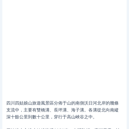
四川四姑娘山旅遊風景區分佈于山的南側沃日河北岸的幾條
支流中，主要有雙橋溝、長坪溝、海子溝。各溝從北向南縱
深十餘公里到數十公里，穿行于高山峽谷之中。