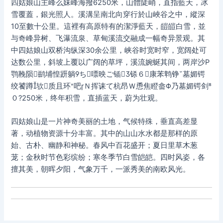
四姑娘山主峰么妹峰海撥6250米，山體陡峭，直指藍天，冰
雪覆蓋，銀光照人。溪溝呈南北向穿行於山峽谷之中，縱深
10至數十公里。這裡有高原特有的潔淨藍天，皚皚白雪，並
与奇峰异树、飞瀑流泉、草甸溪流交融成一幅奇异景观。其
中四姑娘山双桥沟纵深30余公里，峡谷时宽时窄，宽阔处可
达数公里，斜坡上覆以广阔的草坪，溪流婉蜒其间，两岸沙P
鹗鞔陨鹚埔惶趼躺ち嘌映ご锸铩６康苯鹎铮墓媚锷
绞饕蹲欤质且环吧Ｎ挥诔て杭昂Ｗ恿焦瞪畲Φ乃墓媚锷剑
０?250米，终年积雪，直插蓝天，蔚为壮观。
四姑娘山是一片神奇美丽的土地，气候特殊，垂直高差显
著，动植物资源十分丰富。其中的山山水水都是那样的原
始、古朴、幽静和神秘。春风中百花盛开；夏日里草木葱
茏；金秋时节色彩缤纷；寒冬季节白雪皑皑。四时风姿，各
擅其美，朝晖夕阳，气象万千，一派秀美的南欧风光。