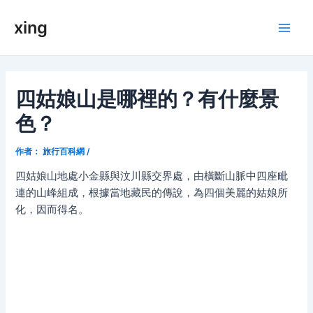
跳
xing
至
Main
内
容
Men
四姑娘山是哪裡的？有什麼景
色？
作者：
旅行百科網
/
四姑娘山地處小金縣與汶川縣交界處，由橫斷山脈中四座毗
連的山峰組成，根據當地藏民的傳說，為四個美麗的姑娘所
化，因而得名。