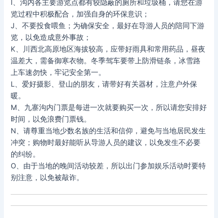
I、沟内各主要游览点都有较隐蔽的厕所和垃圾桶，请您在游
览过程中积极配合，加强自身的环保意识；
J、不要投食喂鱼；为确保安全，最好在导游人员的陪同下游
览，以免造成意外事故；
K、川西北高原地区海拔较高，应带好雨具和常用药品，昼夜
温差大，需备御寒衣物。冬季驾车要带上防滑链条，冰雪路
上车速勿快，牢记安全第一。
L、爱好摄影、登山的朋友，请带好有关器材，注意户外保
暖。
M、九寨沟内门票是每进一次就要购买一次，所以请您安排好
时间，以免浪费门票钱。
N、请尊重当地少数名族的生活和信仰，避免与当地居民发生
冲突；购物时最好能听从导游人员的建议，以免发生不必要
的纠纷。
O、由于当地的晚间活动较差，所以出门参加娱乐活动时要特
别注意，以免被敲诈。