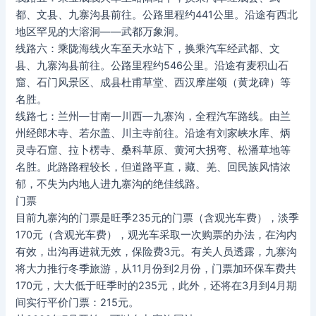
都、文县、九寨沟县前往。公路里程约441公里。沿途有西北
地区罕见的大溶洞——武都万象洞。
线路六：乘陇海线火车至天水站下，换乘汽车经武都、文
县、九寨沟县前往。公路里程约546公里。沿途有麦积山石
窟、石门风景区、成县杜甫草堂、西汉摩崖颂（黄龙碑）等
名胜。
线路七：兰州—甘南—川西—九寨沟，全程汽车路线。由兰
州经郎木寺、若尔盖、川主寺前往。沿途有刘家峡水库、炳
灵寺石窟、拉卜楞寺、桑科草原、黄河大拐弯、松潘草地等
名胜。此路路程较长，但道路平直，藏、羌、回民族风情浓
郁，不失为内地人进九寨沟的绝佳线路。
门票
目前九寨沟的门票是旺季235元的门票（含观光车费），淡季
170元（含观光车费），观光车采取一次购票的办法，在沟内
有效，出沟再进就无效，保险费3元。有关人员透露，九寨沟
将大力推行冬季旅游，从11月份到2月份，门票加环保车费共
170元，大大低于旺季时的235元，此外，还将在3月到4月期
间实行平价门票：215元。