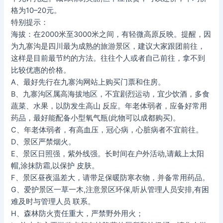
格为10–20元。
特别提示：
海拔：在2000米至3000米之间，有轻微高原反映。提醒，因
为九寨沟是四川最为成熟的旅游景区，建议大家跟团前往，
这样是目前最节约的方法。往往个人或者自己前往，拿不到
比较优惠的价格。
A、最好先行在九寨沟网站上购买门票和住房。
B、九寨沟区属高海拔地区，不宜剧烈运动，宜少饮酒，多食
蔬菜、水果，以防发生高山 反应。年老体弱者，应备好常用
药品，最好能配备小型氧气瓶(此物可以成都购买)。
C、年老体弱者，有高血压，冠心病，心脏病者不宜前往。
D、景区严禁烟火。
E、景区日照强，紫外线强。长时间在户外活动,请戴上太阳
帽,涂抹防霜,以保护 皮肤。
F、景区昼夜温差大，请带足保暖防寒衣物，并备常用药品。
G、爱护景区一草一木,注意景区环保,听从管理人员安排,有困
难及时与管理人员 联系。
H、森林防火责任重大，严禁野外用火；