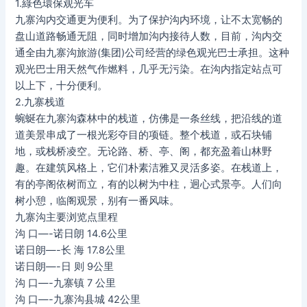
1.綠色環保观光车
九寨沟内交通更为便利。为了保护沟内环境，让不太宽畅的
盘山道路畅通无阻，同时增加沟内接待人数，目前，沟内交
通全由九寨沟旅游(集团)公司经营的绿色观光巴士承担。这种
观光巴士用天然气作燃料，几乎无污染。在沟内指定站点可
以上下，十分便利。
2.九寨栈道
蜿蜒在九寨沟森林中的栈道，仿佛是一条丝线，把沿线的道
道美景串成了一根光彩夺目的项链。整个栈道，或石块铺
地，或栈桥凌空。无论路、桥、亭、阁，都充盈着山林野
趣。在建筑风格上，它们朴素洁雅又灵活多姿。在栈道上，
有的亭阁依树而立，有的以树为中柱，迥心式景亭。人们向
树小憩，临阁观景，别有一番风味。
九寨沟主要浏览点里程
沟 口—-诺日朗 14.6公里
诺日朗—-长 海 17.8公里
诺日朗—-日 则 9公里
沟 口—-九寨镇 7 公里
沟 口—-九寨沟县城 42公里