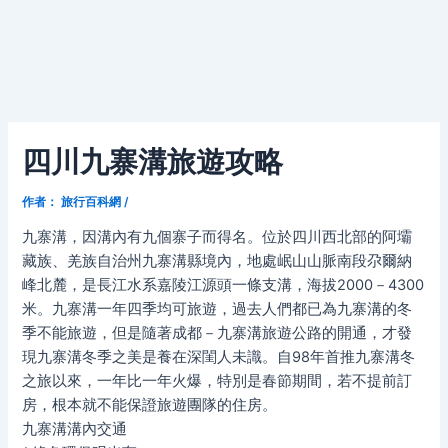
四川九寨溝旅遊攻略
作者：
旅行百科網
/
九寨溝，因溝內有九個寨子而得名。位於四川西北部的阿壩
藏族、羌族自治州九寨溝縣境內，地處岷山山脈南段尕爾納
峰北麓，是長江水系嘉陵江源頭一條支溝，海拔2000－4300
米。九寨溝一年四季均可旅遊，過去人們都已為九寨溝的冬
季不能旅遊，但是隨著成都－九寨溝旅遊公路的開通，才發
現九寨溝冬季之美是養在深閨人未識。自98年首推九寨溝冬
之旅以來，一年比一年火爆，特別是春節期間，若不提前訂
房，根本就不能保證旅遊團隊的住房。
九寨溝溝內交通