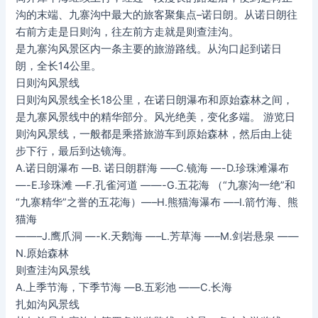
沟的末端、九寨沟中最大的旅客聚集点–诺日朗。从诺日朗往
右前方走是日则沟，往左前方走就是则查洼沟。
是九寨沟风景区内一条主要的旅游路线。从沟口起到诺日
朗，全长14公里。
日则沟风景线
日则沟风景线全长18公里，在诺日朗瀑布和原始森林之间，
是九寨风景线中的精华部分。风光绝美，变化多端。 游览日
则沟风景线，一般都是乘搭旅游车到原始森林，然后由上徒
步下行，最后到达镜海。
A.诺日朗瀑布 —B. 诺日朗群海 —–C.镜海 —-D.珍珠滩瀑布
—-E.珍珠滩 —F.孔雀河道 ——-G.五花海 （“九寨沟一绝”和
“九寨精华”之誉的五花海）—–H.熊猫海瀑布 —–I.箭竹海、熊
猫海
——–J.鹰爪洞 —-K.天鹅海 —–L.芳草海 —–M.剑岩悬泉 ——
N.原始森林
则查洼沟风景线
A.上季节海，下季节海 —B.五彩池 ——C.长海
扎如沟风景线