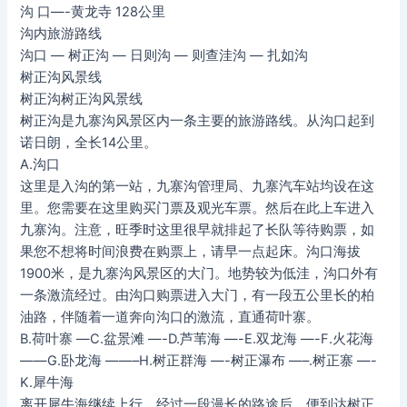
沟 口—-黄龙寺 128公里
沟内旅游路线
沟口 — 树正沟 — 日则沟 — 则查洼沟 — 扎如沟
树正沟风景线
树正沟树正沟风景线
树正沟是九寨沟风景区内一条主要的旅游路线。从沟口起到
诺日朗，全长14公里。
A.沟口
这里是入沟的第一站，九寨沟管理局、九寨汽车站均设在这
里。您需要在这里购买门票及观光车票。然后在此上车进入
九寨沟。注意，旺季时这里很早就排起了长队等待购票，如
果您不想将时间浪费在购票上，请早一点起床。沟口海拔
1900米，是九寨沟风景区的大门。地势较为低洼，沟口外有
一条激流经过。由沟口购票进入大门，有一段五公里长的柏
油路，伴随着一道奔向沟口的激流，直通荷叶寨。
B.荷叶寨 —C.盆景滩 —-D.芦苇海 —-E.双龙海 —-F.火花海
——G.卧龙海 ——–H.树正群海 —-树正瀑布 —–.树正寨 —-
K.犀牛海
离开犀牛海继续上行，经过一段漫长的路途后，便到达树正