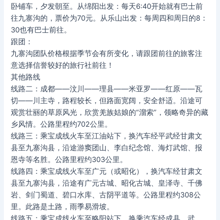
卧铺车，夕发朝至。从绵阳出发：每天6:40开始就有巴士前
往九寨沟的，票价为70元。从乐山出发：每周四和周日的8：
30也有巴士前往。
跟团：
九寨沟团队价格根据季节会有所变化，请跟团前往的旅客注
意选择信誉较好的旅行社前往！
其他路线
线路二：成都——汶川——理县——米亚罗——红原——瓦
切——川主寺，路程较长，但路面宽阔，安全舒适。沿途可
观赏壮丽的草原风光，欣赏羌族姑娘的“溜索”，领略奇异的藏
乡风情。公路里程约702公里。
线路三：乘宝成线火车至江油站下，换汽车经平武经甘肃文
县至九寨沟县，沿途游窦团山、李白纪念馆、海灯武馆、报
恩寺等名胜。公路里程约303公里。
线路四：乘宝成线火车至广元（或昭化），换汽车经甘肃文
县至九寨沟县，沿途有广元古城、昭化古城、皇泽寺、千佛
岩、剑门蜀道、碧口水库、古阴平道等。公路里程约308公
里。此路是土路，雨季易滑坡。
线路五：乘宝成线火车至略阳站下，换乘汽车经成县、武