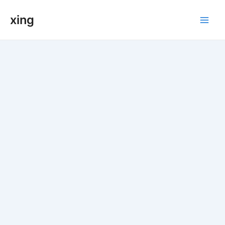
跳
xing
至
Main
内
容
Men