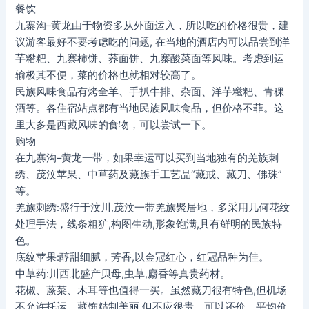
餐饮
九寨沟–黄龙由于物资多从外面运入，所以吃的价格很贵，建
议游客最好不要考虑吃的问题, 在当地的酒店内可以品尝到洋
芋糌粑、九寨柿饼、荞面饼、九寨酸菜面等风味。考虑到运
输极其不便，菜的价格也就相对较高了。
民族风味食品有烤全羊、手扒牛排、杂面、洋芋糍粑、青稞
酒等。各住宿站点都有当地民族风味食品，但价格不菲。这
里大多是西藏风味的食物，可以尝试一下。
购物
在九寨沟–黄龙一带，如果幸运可以买到当地独有的羌族刺
绣、茂汶苹果、中草药及藏族手工艺品“藏戒、藏刀、佛珠”
等。
羌族刺绣:盛行于汶川,茂汶一带羌族聚居地，多采用几何花纹
处理手法，线条粗犷,构图生动,形象饱满,具有鲜明的民族特
色。
底纹苹果:醇甜细腻，芳香,以金冠红心，红冠品种为佳。
中草药:川西北盛产贝母,虫草,麝香等真贵药材。
花椒、蕨菜、木耳等也值得一买。虽然藏刀很有特色,但机场
不允许托运。藏饰精制美丽,但不应很贵，可以还价，平均价