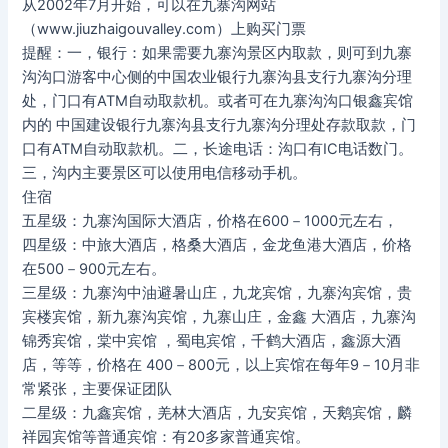
从2002年7月开始，可以在九寨沟网站
（www.jiuzhaigouvalley.com）上购买门票
提醒：一，银行：如果需要九寨沟景区内取款，则可到九寨
沟沟口游客中心侧的中国农业银行九寨沟县支行九寨沟分理
处，门口有ATM自动取款机。或者可在九寨沟沟口银鑫宾馆
内的 中国建设银行九寨沟县支行九寨沟分理处存款取款，门
口有ATM自动取款机。二，长途电话：沟口有IC电话数门。
三，沟内主要景区可以使用电信移动手机。
住宿
五星级：九寨沟国际大酒店，价格在600－1000元左右，
四星级：中旅大酒店，格桑大酒店，金龙鱼港大酒店，价格
在500－900元左右。
三星级：九寨沟中油避暑山庄，九龙宾馆，九寨沟宾馆，贵
宾楼宾馆，新九寨沟宾馆，九寨山庄，金鑫 大酒店，九寨沟
锦秀宾馆，棠中宾馆 ，蜀电宾馆，千鹤大酒店，鑫源大酒
店，等等，价格在 400－800元，以上宾馆在每年9－10月非
常紧张，主要保证团队
二星级：九鑫宾馆，羌林大酒店，九安宾馆，天鹅宾馆，麟
祥园宾馆等普通宾馆：有20多家普通宾馆。