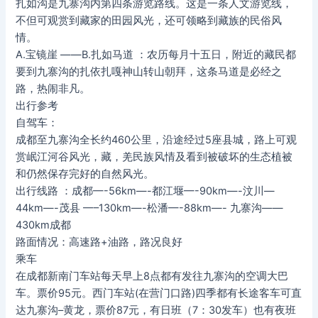
扎如沟是九寨沟内第四条游览路线。这是一条人文游览线，
不但可观赏到藏家的田园风光，还可领略到藏族的民俗风
情。
A.宝镜崖 ——B.扎如马道 ：农历每月十五日，附近的藏民都
要到九寨沟的扎依扎嘎神山转山朝拜，这条马道是必经之
路，热闹非凡。
出行参考
自驾车：
成都至九寨沟全长约460公里，沿途经过5座县城，路上可观
赏岷江河谷风光，藏，羌民族风情及看到被破坏的生态植被
和仍然保存完好的自然风光。
出行线路 ：成都—-56km—-都江堰—-90km—-汶川—
44km—-茂县 —–130km—-松潘—-88km—- 九寨沟——
430km成都
路面情况：高速路+油路，路况良好
乘车
在成都新南门车站每天早上8点都有发往九寨沟的空调大巴
车。票价95元。西门车站(在营门口路)四季都有长途客车可直
达九寨沟–黄龙，票价87元，有日班（7：30发车）也有夜班