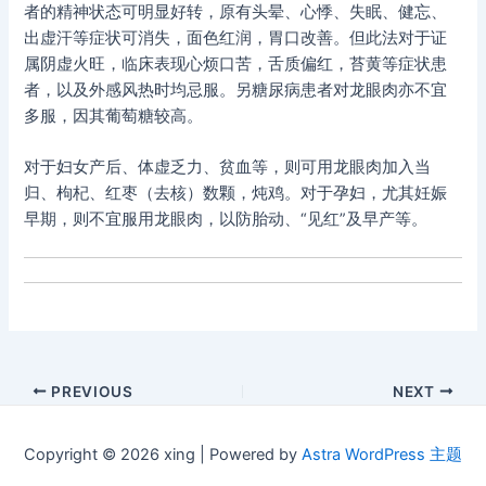
者的精神状态可明显好转，原有头晕、心悸、失眠、健忘、
出虚汗等症状可消失，面色红润，胃口改善。但此法对于证
属阴虚火旺，临床表现心烦口苦，舌质偏红，苔黄等症状患
者，以及外感风热时均忌服。另糖尿病患者对龙眼肉亦不宜
多服，因其葡萄糖较高。
对于妇女产后、体虚乏力、贫血等，则可用龙眼肉加入当
归、枸杞、红枣（去核）数颗，炖鸡。对于孕妇，尤其妊娠
早期，则不宜服用龙眼肉，以防胎动、“见红”及早产等。
Post
PREVIOUS
NEXT
navigation
Copyright © 2026 xing | Powered by
Astra WordPress 主题