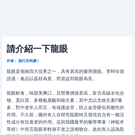
請介紹一下龍眼
作者：
旅行百科網
/
龍眼是嶺南四大佳果之一，具有甚高的藥用價值。李時珍就
說過：食品以荔枝為貴，而資益則龍眼為良。
龍眼鮮食，味甜美爽口，且營養價值甚高，富含高碳水化合
物、蛋白質、多種氨基酸和維生素，其中尤以含維生素P量
多，對中老年人而言，有保護血管，防止血管硬化和脆性的
作用。不久前，國外有人在研究龍眼時又發現其含有一種活
性成分有抗衰老的作用。這與我國最早的藥學專著《神龍本
草經》中所言龍眼有輕身不老之說相吻合。故此有人認為龍