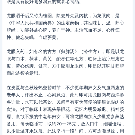
眼是具有較好開發潛質的抗衰老食品。
龙眼晒干后又称为桂圆。除去外壳及内核，为龙眼肉，是
《中华人民共和国药典》的法定药物，其性味甘、温，归心
脾经，功能补益心脾，养血宁神。主治气血不足、心悸怔
忡、健忘失眠、血虚萎黄。
龙眼入药，如有名的古方《归脾汤》（济生方），即是以龙
眼与白术、茯苓、黄芪、酸枣仁等组方，临床上治疗思虑过
度、劳心伤脾、健忘。方中应用龙眼肉，即是以其味甘归脾
而能益智的意思。
在炎夏与金秋燥热交替时节，不少更年期妇女及气血两虚的
老年人，汗出不止，心闷意烦。此时即可用龙眼肉与西洋参
各适量，水煎以代茶饮。民间尚有更为简便的嚼服龙眼肉的
食法。对于临床上表现头晕眼花、记忆力明显减退、精神萎
靡、食欲不振的中老年妇女，可将龙眼肉加入少量党参蒸熟
备用。每晚临睡前，取约20—25克，放入口中，细嚼慢咽，
以少量温开水送服。此法坚持一段时间，方可逐渐显效，用