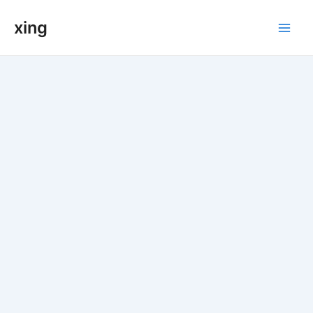
跳
xing
至
Main
内
容
Men