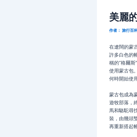
美麗
作者：
旅行百
在遼闊的蒙
許多白色的
稱的”格爾斯
使用蒙古包
何時開始使
蒙古包成為
遊牧部落，
馬和駱駝尋
裝，由幾頭
再重新搭起