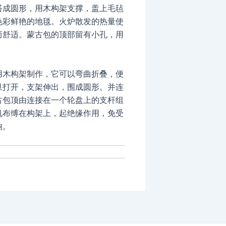
搭成圆形，用木构架支撑，盖上毛毡
色彩鲜艳的地毯。火炉散发的热量使
而舒适。蒙古包的顶部留有小孔，用
。
用木构架制作，它可以弯曲折叠，便
旦打开，支架伸出，围成圆形。并连
古包顶由连接在一个轮盘上的支杆组
帆布缚在构架上，起绝缘作用，免受
响。