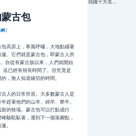
navigation
我國十大名茶是什麼?
的蒙古包
科網
/
古包高原上，寒風呼嘯，大地點綴著
帳篷。它們就是蒙古包，即蒙古人所
”。自從有蒙古族以來，人們就開始
。 這已經有很長時間了。但究竟是
用的，無人知道確切的時間。
蒙古人的日常所居。大多數蒙古人是
終年趕著他們的山羊、綿羊、犛牛、
找新的牧場。蒙古包可以打點成行
雙峰駱駝馱著，運到下一個落腳點，
帳篷。