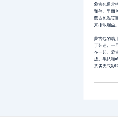
蒙古包通常
和兽。里面
蒙古包温暖
来排散烟尘
蒙古包的墙
于装运。一
在一起。蒙
成。毛毡和
恶劣天气影