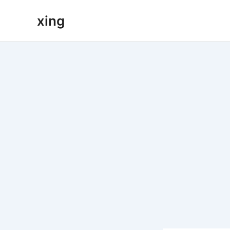
跳
xing
至
内
容