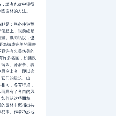
時，讀者也從中獲得
中國園林的方法。
特點是：務必使遊覽
哪個點上，眼前總是
圖畫。換句話說，也
都要為構成完美的圖畫
不容许有欠美伤美的
州有许多名园，如拙政
、留园、沧浪亭、狮
中最突出者，即以这
，它们的建筑、山
不相同，各有特点，
从而具有了各自的风
。如何从这些面貌、
同的园林中概括出共
非易事。作者巧妙地