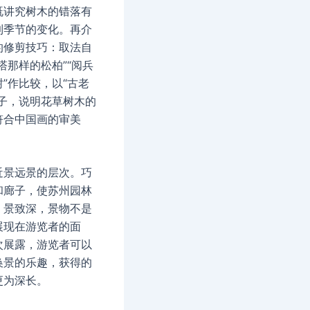
既讲究树木的错落有
到季节的变化。再介
的修剪技巧：取法自
塔那样的松柏”“阅兵
”作比较，以“古老
例子，说明花草树木的
符合中国画的审美
近景远景的层次。巧
和廊子，使苏州园林
，景致深，景物不是
展现在游览者的面
次展露，游览者可以
换景的乐趣，获得的
更为深长。