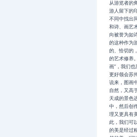
从游览者的
游人留下的印
不同中找出
和诗、画艺
向被誉为如
的这种作为
的、恰切的
的艺术修养
画”，我们
更好领会苏
说来，图画
自然，又高
天成的景色
中，然后创
理又更具有
此，我们可
的美是经过