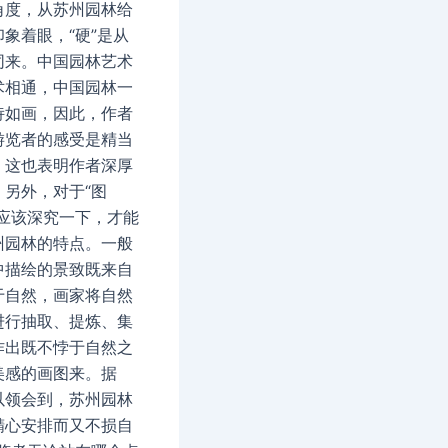
角度，从苏州园林给
象着眼，“硬”是从
同来。中国园林艺术
术相通，中国园林一
诗如画，因此，作者
游览者的感受是精当
，这也表明作者深厚
。另外，对于“图
也应该深究一下，才能
州园林的特点。一般
中描绘的景致既来自
于自然，画家将自然
进行抽取、提炼、集
作出既不悖于自然之
美感的画图来。据
以领会到，苏州园林
精心安排而又不损自