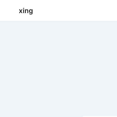
跳
xing
至
内
容