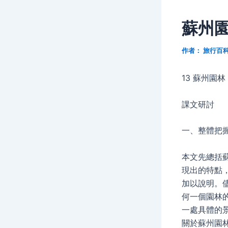
蘇州園
作者：
旅行百
13 蘇州園林
課文研討
一、整體把
本文先總括
現出的特點
加以說明。
何一個園林
一處具體的
關於蘇州園