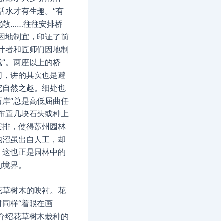
活水才有生趣。“有
宽敞……往往安排桥
是因地制宜，印证了前
设计者和匠师们因地制
裁”。两座以上的桥
同，讲的其实也是避
究自然之趣。细处也
石岸“总是高低屈曲任
还布置几块石头或种上
安排，使得苏州园林
池沼虽出自人工，却
，这也正是园林中的
的境界。
花草树木的映衬。花
衬同样“着眼在画
先介绍花草树木栽种的