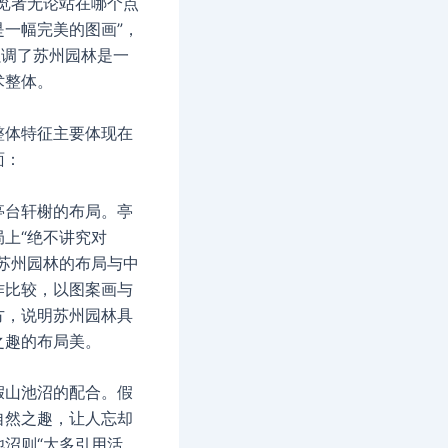
游览者无论站在哪个点
是一幅完美的图画”，
强调了苏州园林是一
术整体。
整体特征主要体现在
面：
亭台轩榭的布局。亭
局上“绝不讲究对
将苏州园林的布局与中
作比较，以图案画与
方，说明苏州园林具
之趣的布局美。
假山池沼的配合。假
自然之趣，让人忘却
池沼则“大多引用活