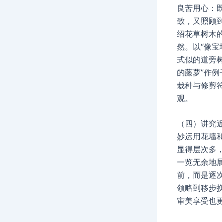
良苦用心：
致，又照顾
绍花草树木
然。以“像宝
式似的道旁树
的藤萝”作
栽种与修剪
观。
（四）讲究
妙运用花墙
显得层次多
一览无余地
前，而是逐
领略到移步
审美享受也