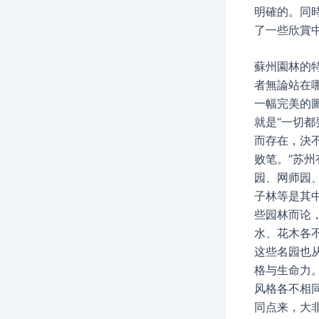
明確的。同
了一些欣賞
蘇州園林的
者無論站在
一幅完美的
就是“一切
而存在，決
败笔。”苏
园、网师园
子林等是其
些园林而论
水、花木各
这些名园也
格与生命力
风格各不相
同点来，大