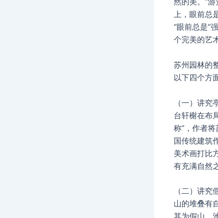
然的美。“
上，眼前总
“眼前总是”
个完美的艺
苏州园林的
以下四个方
（一）讲究
台轩榭在布
称”，作者
国传统建筑
美术画打比
有充满自然
（二）讲究
山的堆叠有
其为假山。