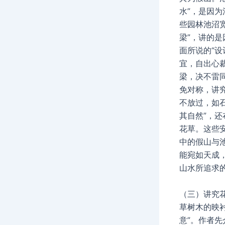
水”，是因为
些园林池沼
梁”，讲的
面所说的“
宜，自出心
梁，决不雷
免对称，讲
不放过，如
其自然”，
花草。这些
中的假山与
能宛如天成
山水所追求
（三）讲究
草树木的映
意”。作者