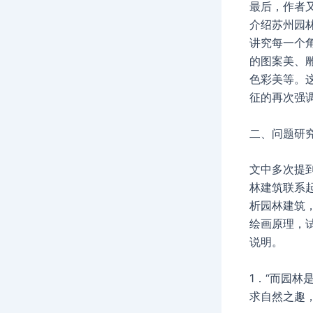
最后，作者
介绍苏州园
讲究每一个
的图案美、
色彩美等。
征的再次强
二、问题研
文中多次提
林建筑联系
析园林建筑
绘画原理，
说明。
1．“而园林
求自然之趣