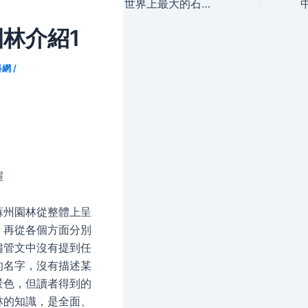
navigation
世界上最大的石刻佛像
林介紹1
科網
/
握
蘇州園林從整體上呈
，再從各個方面分別
儘管文中沒有提到任
的名字，沒有描述某
景色，但讀者得到的
林的知識，是全面、