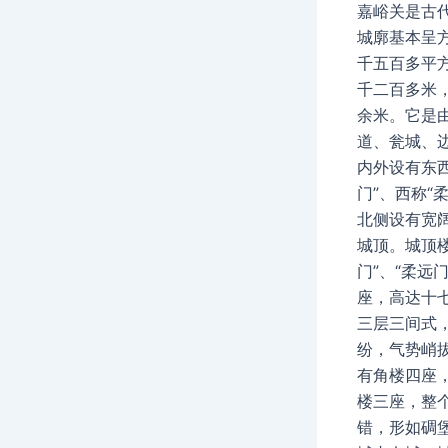
嘉峪关是古
城廓基本呈
千五百多平
千二百多米
余米。它是
道、瓮城、
内外设有东
门”、西称“
北侧设有宽
城顶。城顶
门”、“柔远
座，高达十
三层三间式
纷，气势峭
有角楼四座
楼三座，整
错，形如碉