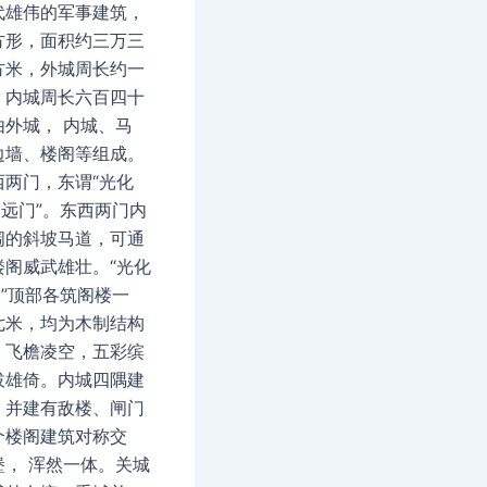
代雄伟的军事建筑，
方形，面积约三万三
方米，外城周长约一
，内城周长六百四十
由外城， 内城、马
边墙、楼阁等组成。
西两门，东谓“光化
柔远门”。东西两门内
阔的斜坡马道，可通
楼阁威武雄壮。“光化
门”顶部各筑阁楼一
七米，均为木制结构
，飞檐凌空，五彩缤
拔雄倚。内城四隅建
，并建有敌楼、闸门
个楼阁建筑对称交
堡， 浑然一体。关城