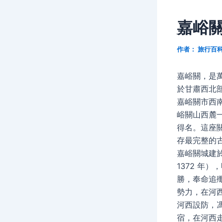
嘉峪關
作者：
旅行百
嘉峪關，是
於甘肅西北
嘉峪關市西
峪關山西麓
得名。這座
存最完整的
嘉峪關城建
1372 年
勝，奉命追
勢力，在河
河西設防，
宿，在河西