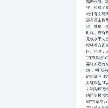
城内有城。
守，构成了
城外有文昌
还有游击将
望，城堡、
时现，若断
龙戏水于戈
控锁着方圆
区。同时，
“海市蜃楼”
嘉峪关还有
烟”。明代诗
峪碧晴悖
乔缣煜型Γ
⒎鞘斯蒌
约恿粜模
螅?在晴空
嘉峪雄关被