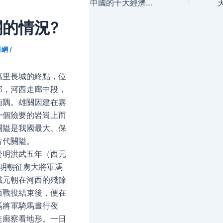
navigation
中國的十大經濟開發區是？
的情況?
科網
/
萬里長城的終點，位
部，河西走廊中段，
南隅。雄關因建在嘉
一個險要的岩崗上而
關隘是我國最大、保
古代關隘。
於明洪武五年（西元
），明朝征虜大將軍馮
殲元朝在河西的殘餘
西戰役結束後，便在
馮將軍騎馬晝行夜
走廊察看地形。一日