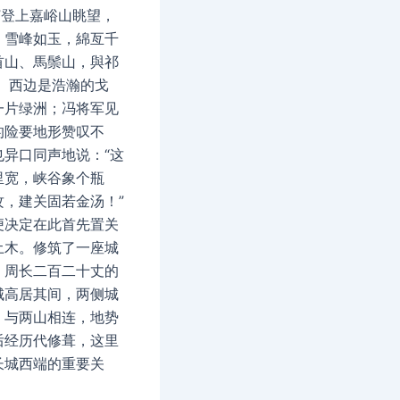
”登上嘉峪山眺望，
，雪峰如玉，綿亙千
首山、馬鬃山，與祁
； 西边是浩瀚的戈
一片绿洲；冯将军见
的险要地形赞叹不
也异口同声地说：“这
里宽，峡谷象个瓶
攻，建关固若金汤！”
便决定在此首先置关
土木。修筑了一座城
，周长二百二十丈的
城高居其间，两侧城
，与两山相连，地势
后经历代修葺，这里
长城西端的重要关