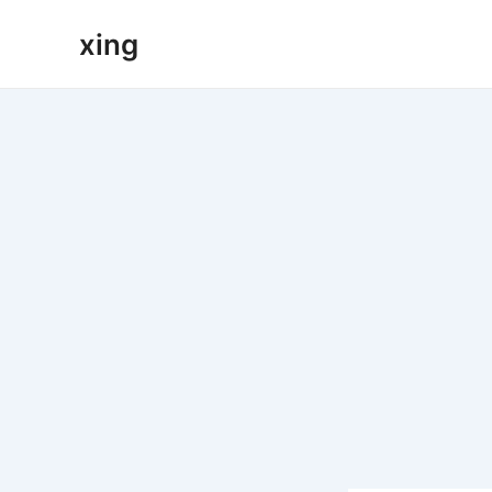
跳
xing
至
内
容