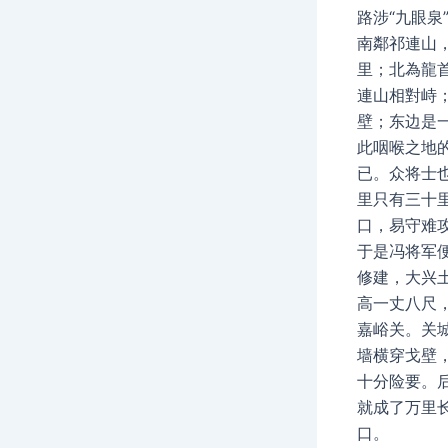
路涉“九眼泉
南鄰祁連山
里；北為龍
連山相對峙
壁；东边是
此咽喉之地
已。众将士
里只有三十
口，易守难
于是冯将军
修建，大兴
高一丈八尺
嘉峪关。关
墙横穿戈壁
十分险要。
就成了万里
口。