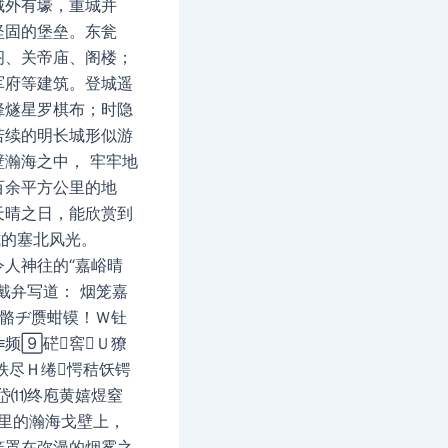
城外有壕，重城并
坚固的堡垒。东瓮
阁、关帝庙、阁楼；
军府等建筑。登城遥
烽燧星罗棋布；时隐
若续的明长城形似游
壁瀚海之中， 牢牢地
百余平方公里的地
天晴之日，能欣赏到
式的塞北风光。
令人神往的“嘉峪晴
戴弁写道： 烟笼嘉
胺骼ヂ赝蚶镆！Ｗ钍
≡频硭窖Ｕ獠
秩尽Ｈ绻愕秸饫锷
突岱⑾终庖黄嬉煜窒
万里的瀚海戈壁上，
笼罩在弥漫的烟雾之