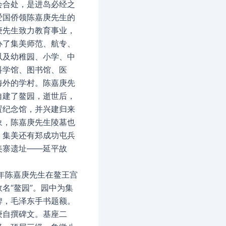
会合处，是进岛必经之
爱国侨领陈嘉庚先生的
庚先生致力教育事业，
办了集美师范、航专、
以及幼稚园、小学、中
科学馆、图书馆、医
海外的学村。陈嘉庚先
自建了鳌园，逝世后，
置纪念馆，并兴建归来
象，陈嘉庚先生陵墓也
。集美还有郑成功屯兵
美寨遗址——延平故
0年陈嘉庚先生在鳌王宫
名“鳌园”。园中为集
碑，毛泽东手书题额。
庚自撰碑文。基座二