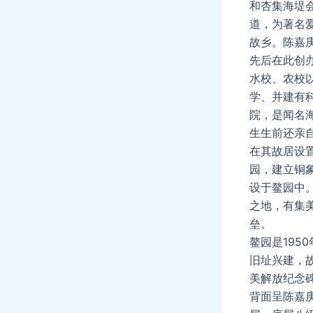
和杏集海堤
道，为著名
故乡。陈嘉
先后在此创
水校、农校
学、并建有
院，是闻名
生生前还亲
在其故居设
园，建立铜
设于鳌园中
之地，有集
垒。
鳌园是195
旧址兴建，故
美解放纪念
背面呈陈嘉