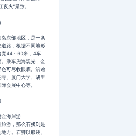
江夜火”景致。
道
门岛东部地区，是一条
光道路，根据不同地形
宽44～60米，4车
面。乘车兜海观光，金
景色可尽收眼底。沿途
陀寺、厦门大学、胡里
国际会展中心等。
点
黄金海岸游
州旅游，那么石狮则是
的地方。石狮以服装、