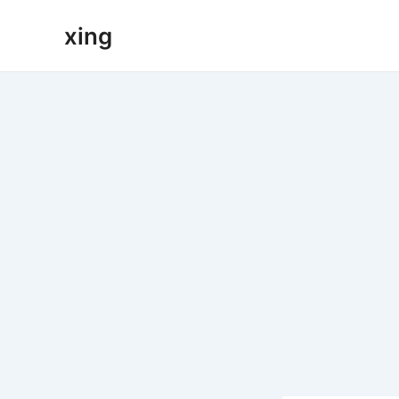
跳
xing
至
内
容