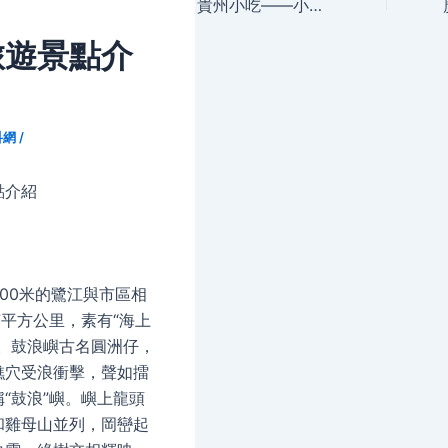
navigation
貴州小吃——小豬兒巴
旅遊景點介
科網
/
點介紹
00米的鷺江與市區相
77平方公里，素有“海上
稱。鼓浪嶼古名圓洲仔，
礁穴受浪衝擊，聲如擂
“鼓浪”嶼。嶼上龍頭
和雞母山並列，岡巒起