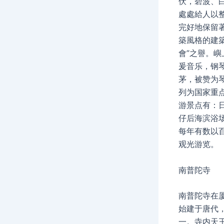
伏，碧波、
處處給人以
完好地保留
築風格的建
會”之譽。嶼
爰音乐，钢
茅，被赞为
列为国家重
游景点有：
仔后海滨浴
每年有数以
观光游览。
南普陀寺
南普陀寺在
始建于唐代
一。寺内天