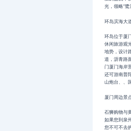
光，领略“鹭
环岛滨海大
环岛位于厦
休闲旅游观
地势，设计路
道，沥青路
门厦门海岸
还可游南普
山炮台、、
厦门周边景
石狮购物与
如果您到泉
您不可不去