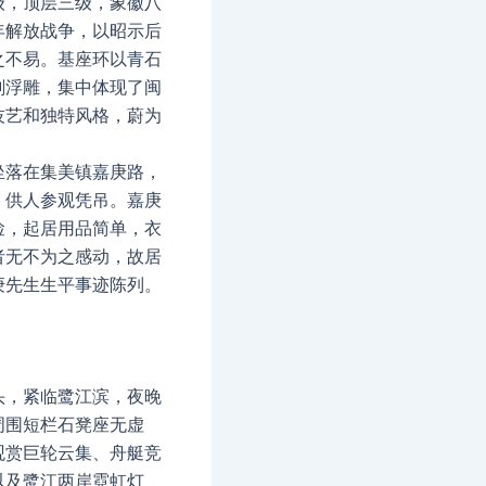
级，顶层三级，象徽八
年解放战争，以昭示后
之不易。基座环以青石
刻浮雕，集中体现了闽
技艺和独特风格，蔚为
坐落在集美镇嘉庚路，
，供人参观凭吊。嘉庚
俭，起居用品简单，衣
者无不为之感动，故居
庚先生生平事迹陈列。
头，紧临鹭江滨，夜晚
周围短栏石凳座无虚
观赏巨轮云集、舟艇竞
以及鹭江两岸霓虹灯