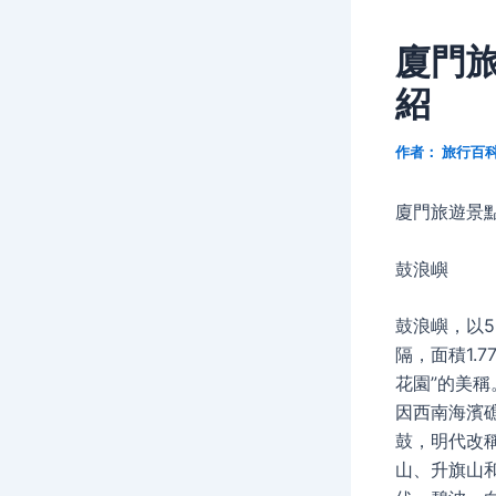
廈門
紹
作者：
旅行百
廈門旅遊景
鼓浪嶼
鼓浪嶼，以5
隔，面積1.
花園”的美
因西南海濱
鼓，明代改稱
山、升旗山