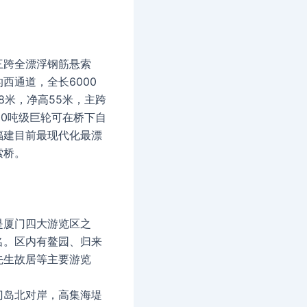
三跨全漂浮钢筋悬索
西通道，全长6000
08米，净高55米，主跨
000吨级巨轮可在桥下自
福建目前最现代化最漂
索桥。
是厦门四大游览区之
名。区内有鳌园、归来
先生故居等主要游览
门岛北对岸，高集海堤