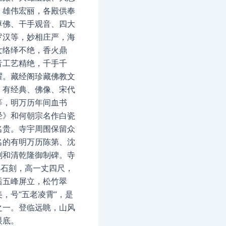
，雄伟宏丽，各殿供奉
尊佛、干手观音、四大
罗汉等，妙相庄严，海
女络绎不绝，香火鼎
音工艺精绝，千手千
耀。藏经阁珍藏佛教文
，有经典、佛像、宋代
等，明万历年间血书
经》和何朝宗名作白瓷
名贵。寺宇周围保留众
名的有明万历陈第、沈
刻和清乾隆御制碑。寺
字石刻，高一丈四尺，
后五峰屏立，松竹翠
，号“五老凌霄”，是
之一。登临远眺，山风
眼底。