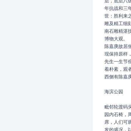
层，底层八
年抗战和三
世：胜利来
雕及精工细
南石雕精湛
博物大观。
陈嘉庚故居
现保持原样
先生一生节
着朴素，观
西侧有陈嘉
海滨公园
毗邻轮渡码
园内石椅，
席，人们可
发的盛况，