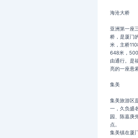
海沧大桥
亚洲第一座
桥，是厦门的
米，主桥11
648米，5
由通行。是
亮的一座悬
集美
集美旅游区
一，久负盛
园、陈嘉庚
点。
集美镇在厦