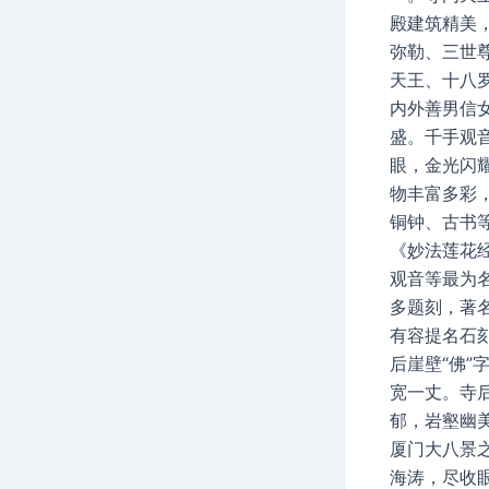
殿建筑精美
弥勒、三世
天王、十八
内外善男信
盛。千手观
眼，金光闪
物丰富多彩
铜钟、古书
《妙法莲花
观音等最为
多题刻，著
有容提名石
后崖壁“佛”
宽一丈。寺
郁，岩壑幽美
厦门大八景
海涛，尽收