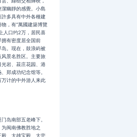
白雲、綠樹交相輝映，
整潔幽靜的感覺。小島
著許多具有中外各種建
築物，有“萬國建築博覽
上人口约2万，居民喜
琴拥有密度居全国前
琴岛。现在，鼓浪屿被
点风景名胜区。主要旅
日光岩、菽庄花园、港
场、郑成功纪念馆等。
百万计的中外游人来此
厦门岛南部五老峰下。
，为闽南佛教胜地之
王殿、大雄宝殿、大悲