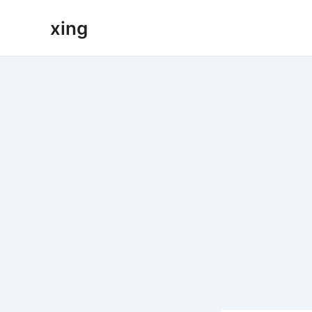
跳
xing
至
内
容