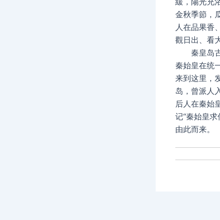
緩，陽光充
金秋季節，
人在品果香
觀日出、看
秦皇岛古称
秦始皇在统
来到这里，
岛，曾派人
后人在秦始
记“秦始皇求
由此而来。