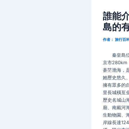
誰能
島的
作者：
旅行百
秦皇島位
京市280k
蒼茫渤海，
她歷史悠久
擁有眾多的
里長城橫亙
歷史名城山
廟、南戴河
生動物園、
岸線長達12