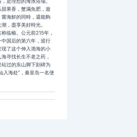
浴，是理想的海濱浴場。
瓜甜果香，蟹滿魚肥，遊
、嘗海鮮的同時，還能夠
大潮，盡享美好時光。
临榆。公元前215年，
一中国后的第六年，巡行
发现了这个伸入渤海的小
入海寻找长生不老之药，
皇站过的东山脚下刻碑为
仙入海处”，秦皇岛一名便