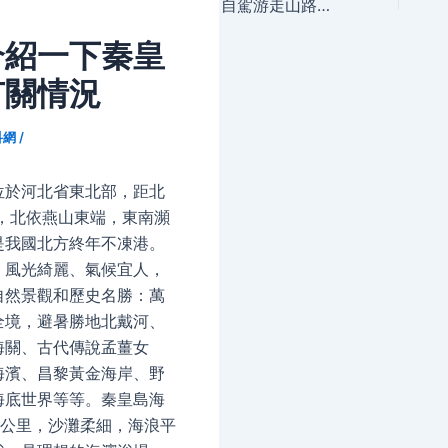
navigation
自駕游走山路時要注意什麼？
介紹一下秦皇
有關情況
科網
/
於河北省東北部，距北
m，北依燕山東端，東南瀕
是我國北方終年不凍港。
、風光綺麗、氣候宜人，
自然景觀和歷史名勝：萬
全境，避暑勝地北戴河、
海關、古代傳說孟薑女
海濱、昌黎黃金海岸、野
海底世界等等。秦皇島海
4公里，沙灘柔細，海浪平