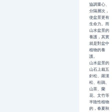
協調重心、
分隔層次，
使盆景更有
生命力。而
山水盆景的
養護，其實
就是對盆中
植物的養
護。
山水盆景的
山石上栽五
針松、羅漢
松、杜鵑、
山茶、蘭
花、文竹等
半陰性植物
的，春夏秋