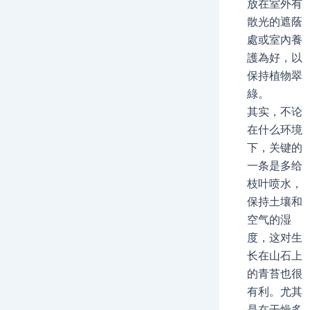
放在室外有
散光的遮蔭
處或室內養
護為好，以
保持植物翠
綠。
其实，不论
在什么环境
下，关键的
一条是多给
枝叶喷水，
保持土壤和
空气的湿
度，这对生
长在山石上
的青苔也很
有利。尤其
是在干燥多