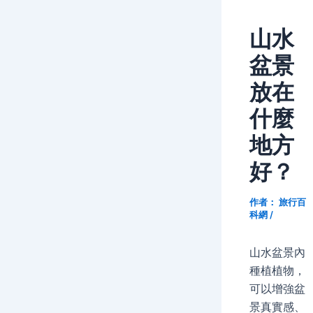
山水
盆景
放在
什麼
地方
好？
作者：
旅行百
科網
/
山水盆景內
種植植物，
可以增強盆
景真實感、