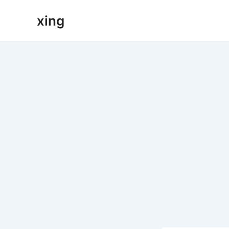
跳
xing
至
内
容