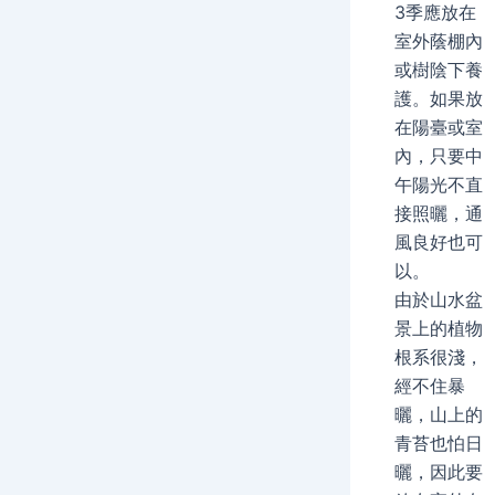
3季應放在
室外蔭棚內
或樹陰下養
護。如果放
在陽臺或室
內，只要中
午陽光不直
接照曬，通
風良好也可
以。
由於山水盆
景上的植物
根系很淺，
經不住暴
曬，山上的
青苔也怕日
曬，因此要