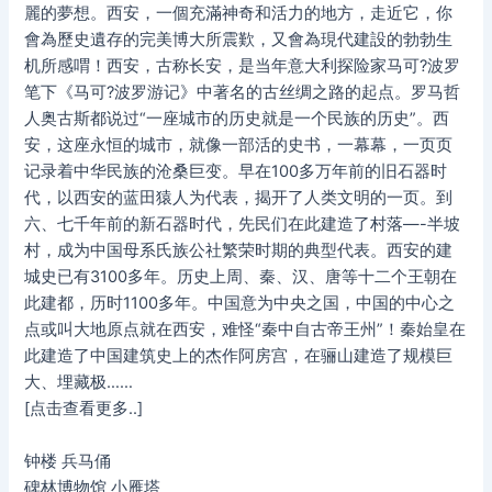
麗的夢想。西安，一個充滿神奇和活力的地方，走近它，你
會為歷史遺存的完美博大所震歎，又會為現代建設的勃勃生
机所感喟！西安，古称长安，是当年意大利探险家马可?波罗
笔下《马可?波罗游记》中著名的古丝绸之路的起点。罗马哲
人奥古斯都说过“一座城市的历史就是一个民族的历史”。西
安，这座永恒的城市，就像一部活的史书，一幕幕，一页页
记录着中华民族的沧桑巨变。早在100多万年前的旧石器时
代，以西安的蓝田猿人为代表，揭开了人类文明的一页。到
六、七千年前的新石器时代，先民们在此建造了村落—-半坡
村，成为中国母系氏族公社繁荣时期的典型代表。西安的建
城史已有3100多年。历史上周、秦、汉、唐等十二个王朝在
此建都，历时1100多年。中国意为中央之国，中国的中心之
点或叫大地原点就在西安，难怪“秦中自古帝王州”！秦始皇在
此建造了中国建筑史上的杰作阿房宫，在骊山建造了规模巨
大、埋藏极……
[点击查看更多..]
钟楼 兵马俑
碑林博物馆 小雁塔