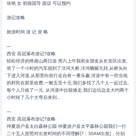
张艳 女 初级国导 面议 可以预约
游记攻略
旅游时间 游 记 攻 略
—
西安 高冠瀑布游记?攻略
轻松经济的终南山两日游 周六上午我和女朋友从长安区出发,
坐了一个小时的汽车就到了沣河大桥.沣河蜿蜒九转,从桥头向
下进入河道,从那里向前行走自有一番乐趣.河道中有一些当地
的村民在那里收费,一般五至十元.我们多找了几个人一起过去,
每个人只收了一元. 从河道中比较难走,我们边玩边走大约两个
小时转了几个大弯后来到…
—
西安 高冠瀑布游记?攻略
仲夏游户县太白森林公园 仲夏游户县太平森林公园我们一行
二十五人按照对出发时间的不同理解[7：30AM出发]，分别