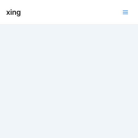
跳
xing
至
Main
内
容
Men