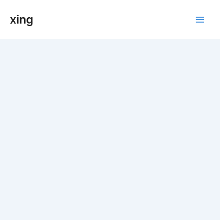
跳
xing
至
Main
内
容
Men