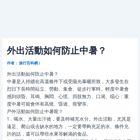
外出活動如何防止中暑？
作者：
旅行百科網
/
外出活動如何防止中暑？
中暑是人持續在高溫條件下或受陽光暴曬所致，大多發生在
烈日下長時間站立、勞動、集會、徒步行軍時。輕度中暑會
感到頭昏、耳鳴、胸悶、心慌、四肢無力、口渴、噁心；重
度中暑可能會伴有高燒、昏迷、痙攣等。
戶外活動如何防止中暑呢？
1．喝水。大量出汗後，要及時補充水分。外出活動，尤其是
遠足、爬山或去缺水的地方，一定要帶夠充足的水。條件允
許的話，還可以帶些水果等解渴的食品。