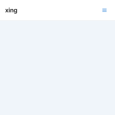
跳
xing
至
Main
内
容
Men