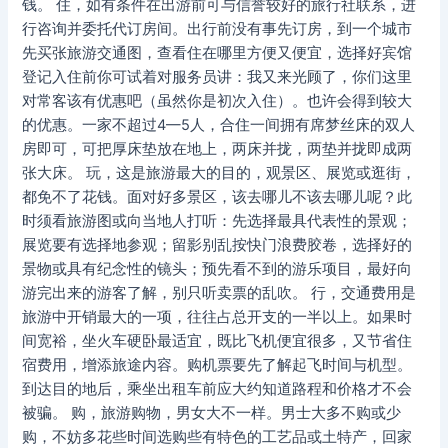
钱。 住，如有条件在出游前可与信誉较好的旅行社联系，进
行咨询并委托代订房间。出行前没有事先订房，到一个城市
先买张旅游交通图，查看住在哪里方便又便宜，选择好宾馆
登记入住前你可试着对服务员讲：我又来光顾了，你们这里
对常客该有优惠吧（虽然你是初次入住）。也许会得到较大
的优惠。一家不超过4—5人，合住一间拥有席梦丝床的双人
房即可，可把厚床垫放在地上，两床并拢，两垫并拢即成两
张大床。 玩，这是旅游最大的目的，观景区、展览或逛街，
都免不了花钱。面对好多景区，该去哪儿不该去哪儿呢？此
时须看旅游图或向当地人打听：先选择最具代表性的景观；
展览要有选择地参观；留影别乱按快门浪费胶卷，选择好的
景物或具有纪念性的镜头；预先看不到的游乐项目，最好向
游完出来的游客了解，别只听卖票的乱吹。 行，交通费用是
旅游中开销最大的一项，往往占总开支的一半以上。如果时
间宽裕，坐火车硬卧最适宜，既比飞机便宜很多，又节省住
宿费用，增添旅途内容。购机票要先了解起飞时间与机型。
到达目的地后，乘坐出租车前应大约知道路程和价格才不会
被骗。 购，旅游购物，男女大不一样。男士大多不购或少
购，不妨多花些时间选购些有特色的工艺品或土特产，回家