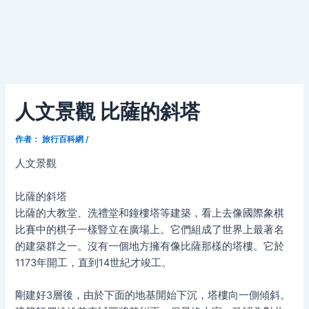
人文景觀 比薩的斜塔
作者：
旅行百科網
/
人文景觀
比薩的斜塔
比薩的大教堂、洗禮堂和鐘樓塔等建築，看上去像國際象棋
比賽中的棋子一樣豎立在廣場上。它們組成了世界上最著名
的建築群之一。沒有一個地方擁有像比薩那樣的塔樓。它於
1173年開工，直到14世紀才竣工。
剛建好3層後，由於下面的地基開始下沉，塔樓向一側傾斜。