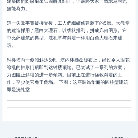
建築師們紛紛前來試圖將其糾正，但最終大家一致認為對此
無能為力。
這一失敗事實被接受後，工人們繼續修建剩下的5層。大教堂
的建造採用了黑白大理石，以线状排列，拼成几何图形。它
中比萨建筑的典型。洗礼堂与斜塔一样用白色大理石来建
筑。
钟楼塔向一侧倾斜达5米。塔内楼梯盘旋布上，经过令人眼花
缭乱的拱形门后即到达钟楼顶端。已尝试了一系列的方案，
力图阻止斜塔的进一步倾斜。目前正在进行拯救斜塔的工
作，至少使它免于倒塌。 下图：这座装饰华丽的圆柱型建筑
即是洗礼堂