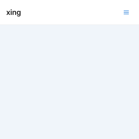
跳
xing
至
Main
内
容
Men