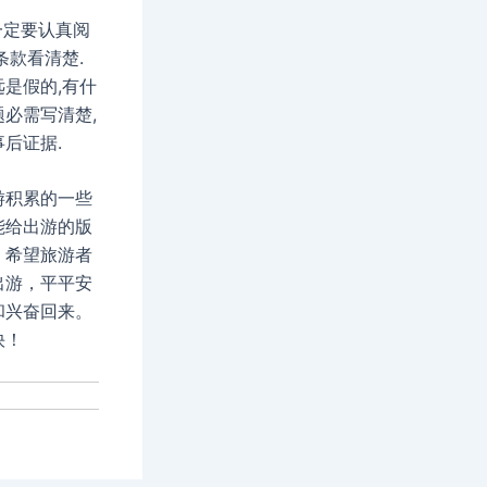
一定要认真阅
条款看清楚.
是假的,有什
必需写清楚,
后证据.
游积累的一些
能给出游的版
，希望旅游者
出游，平平安
和兴奋回来。
快！