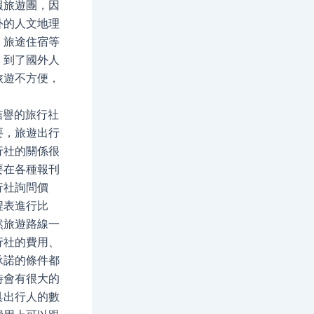
報旅遊團，因
外的人文地理
、旅途住宿等
，到了國外人
旅遊不方便，
信譽的旅行社
要，旅遊出行
行社的關係很
要在各種報刊
行社詢問價
程表進行比
然旅遊路線一
行社的費用、
承諾的條件都
時會有很大的
具出行人的數