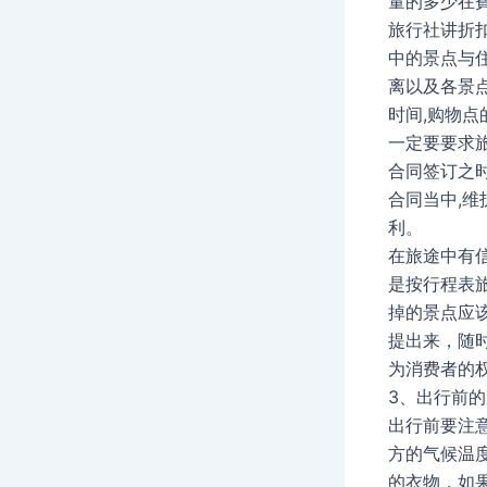
量的多少在
旅行社讲折扣
中的景点与
离以及各景
时间,购物点
一定要要求
合同签订之
合同当中,维
利。
在旅途中有
是按行程表
掉的景点应
提出来，随
为消费者的
3、出行前
出行前要注
方的气候温
的衣物，如