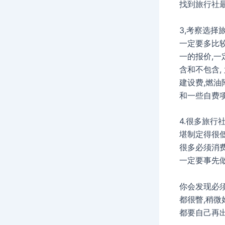
找到旅行社最
3,考察选择
一定要多比较
一的报价,一
含和不包含,
建设费,燃油附
和一些自费项
4.很多旅行
堪制定得很低
很多必须消费
一定要事先做
你会发现必
都很瞥,稍微
都要自己再出