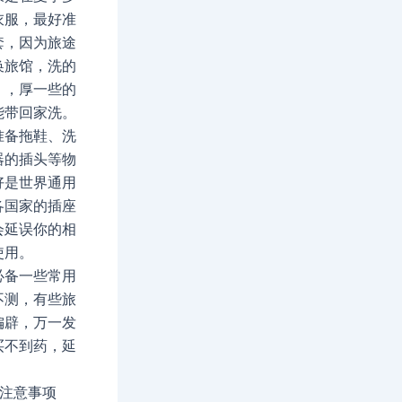
衣服，最好准
套，因为旅途
换旅馆，洗的
，，厚一些的
能带回家洗。
准备拖鞋、洗
器的插头等物
好是世界通用
各国家的插座
会延误你的相
使用。
必备一些常用
不测，有些旅
偏辟，万一发
买不到药，延
的注意事项