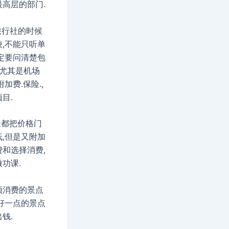
高层的部门.
旅行社的时候
,不能只听单
定要问清楚包
 尤其是机场
加费.保险.,
目.
社都把价格门
,但是又附加
和选择消费,
功课.
须消费的景点
好一点的景点
钱.