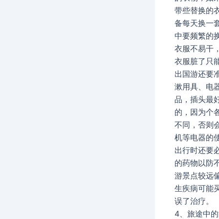
带些替换的
备每天换一
中要频繁的
衣服不易干
衣服脏了只
出国游还要
漱用具、电
品，插头最
的，因为个
不同，否则
机等电器的
出行时还要
的药物以防
游景点较远
生疾病可能
误了治疗。
4、旅途中