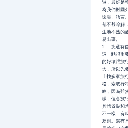
遊，最好是
為我們對國
環境、語言
都不甚瞭解
生地不熟的
易出事。
2、 挑選有
這一點很重
的好壞跟旅
大，所以先
上找多家旅
格，索取行
較，因為雖
樣，但各旅
具體景點和
不一樣，有
差別。還有