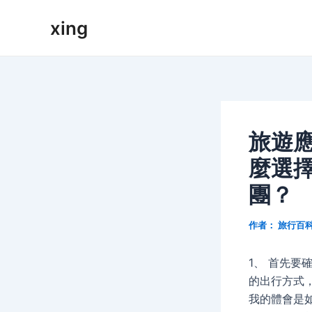
跳
xing
至
内
容
旅遊
麼選
團？
作者：
旅行百
1、 首先要
的出行方式
我的體會是