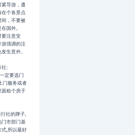
跟紧导游，遵
游在个各景点
时间，不要被
是在国外。
时要注意安
导游强调的注
免发生意外。
社:
社一定要选门
上门服务或者
里面租个房子
旅行社的牌子,
的门市部门基
式,所以最好