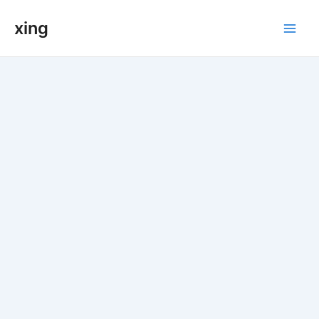
跳
xing
至
Main
内
容
Men