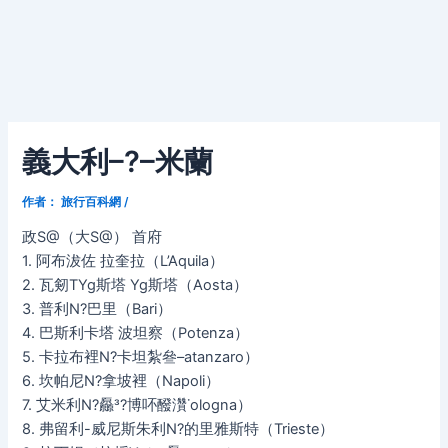
義大利–?–米蘭
作者：
旅行百科網
/
政S@（大S@） 首府
1. 阿布沷佐 拉奎拉（L’Aquila）
2. 瓦剱TYg斯塔 Yg斯塔（Aosta）
3. 普利N?巴里（Bari）
4. 巴斯利卡塔 波坦察（Potenza）
5. 卡拉布裡N?卡坦紮叄–atanzaro）
6. 坎帕尼N?拿坡裡（Napoli）
7. 艾米利N?厵?博吥醱灒˙ologna）
8. 弗留利-威尼斯朱利N?的里雅斯特（Trieste）