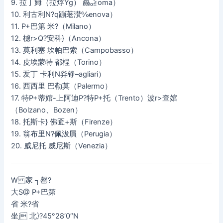
9. 拉丁姆（拉烰Yg） 厵≧oma）
10. 利古利N?q蹦荖灒℅enova）
11. P+巴第 米?（Milano）
12. 櫖r>Q?安科}（Ancona）
13. 莫利塞 坎帕巴索（Campobasso）
14. 皮埃蒙特 都桯（Torino）
15. 叐丁 卡利N灷铮–agliari）
16. 西西里 巴勒莫（Palermo）
17. 特P+蒂婠-上阿迪P?特P+托（Trento）波r>查婠
（Bolzano、Bozen）
18. 托斯卡} 佛匬+斯（Firenze）
19. 翁布里N?佩沷屓（Perugia）
20. 威尼托 威尼斯（Venezia）
W 家 ┐罄?
大S@ P+巴第
省 米?省
坐j 北}?45°28′0″N