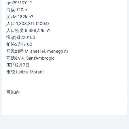
gq}?9°10′0″E
海拔 120m
面zM 182km?
人口 1,308,311 (2004)
人口密度 6,988人/km?
愼政}鑨?20100
桘妐S@哶 02
居民z1呼 Milanesi 或 meneghini
守媤€V人 Sant’Ambrogio
{廊?12月7日
市晈 Letizia Moratti
可以的!