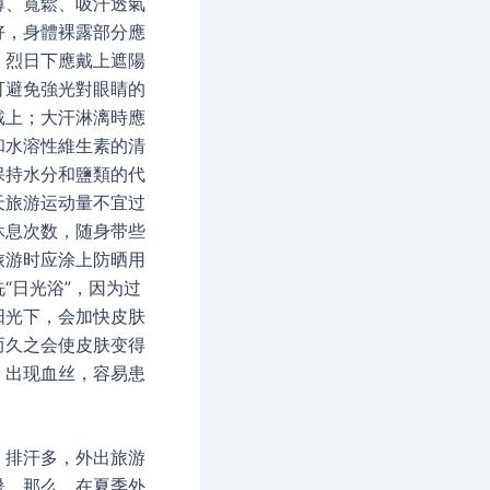
薄、寬鬆、吸汗透氣
好，身體裸露部分應
；烈日下應戴上遮陽
可避免強光對眼睛的
戴上；大汗淋漓時應
和水溶性維生素的清
保持水分和鹽類的代
天旅游运动量不宜过
休息次数，随身带些
旅游时应涂上防晒用
“日光浴”，因为过
阳光下，会加快皮肤
而久之会使皮肤变得
，出现血丝，容易患
，排汗多，外出旅游
暑。那么，在夏季外