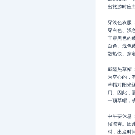
出旅游时应
穿浅色衣服
穿白色、浅
宜穿黑色的
白色、浅色
散热快、穿
戴隔热草帽
为空心的，
草帽对阳光
用。因此，
一顶草帽，
中午要休息
候凉爽。因
时，出发时