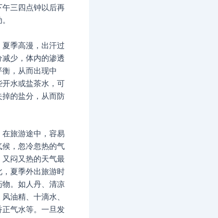
下午三四点钟以后再
动。
：夏季高漫，出汗过
分减少，体内的渗透
平衡，从而出现中
些开水或盐茶水，可
失掉的盐分，从而防
：在旅游途中，容易
气候，忽冷忽热的气
，又闷又热的天气最
此，夏季外出旅游时
药物。如人丹、清凉
、风油精、十滴水、
香正气水等。一旦发