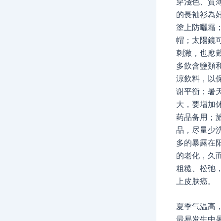
穿淺色、質
的長袖衫為
塗上防曬霜
帽；太陽鏡
刺激，也應
多飲含鹽類
涼飲料，以
谢平衡；暑
大，要增加
药品备用；
品，尽量少洗
多的暴露在
的老化，久
粗糙、松弛
上皮肤癌。
夏季气温高
最易发生中