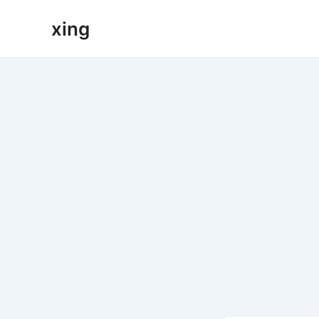
跳
xing
至
内
容