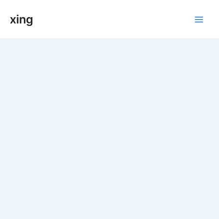
跳
xing
至
Main
内
容
Men