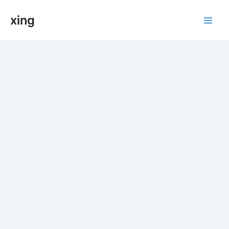
跳
xing
至
Main
内
容
Men