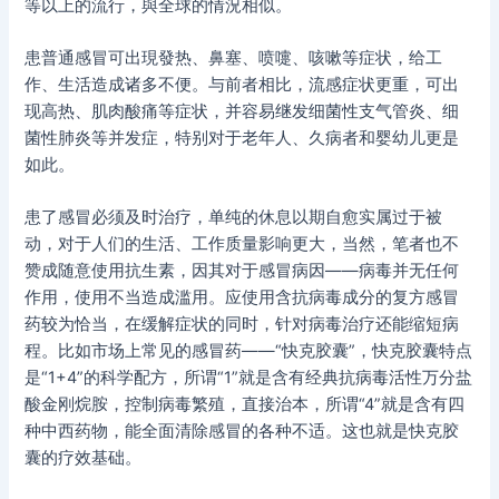
等以上的流行，與全球的情況相似。
患普通感冒可出現發热、鼻塞、喷嚏、咳嗽等症状，给工
作、生活造成诸多不便。与前者相比，流感症状更重，可出
现高热、肌肉酸痛等症状，并容易继发细菌性支气管炎、细
菌性肺炎等并发症，特别对于老年人、久病者和婴幼儿更是
如此。
患了感冒必须及时治疗，单纯的休息以期自愈实属过于被
动，对于人们的生活、工作质量影响更大，当然，笔者也不
赞成随意使用抗生素，因其对于感冒病因——病毒并无任何
作用，使用不当造成滥用。应使用含抗病毒成分的复方感冒
药较为恰当，在缓解症状的同时，针对病毒治疗还能缩短病
程。比如市场上常见的感冒药——“快克胶囊”，快克胶囊特点
是“1+4”的科学配方，所谓“1”就是含有经典抗病毒活性万分盐
酸金刚烷胺，控制病毒繁殖，直接治本，所谓“4”就是含有四
种中西药物，能全面清除感冒的各种不适。这也就是快克胶
囊的疗效基础。