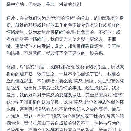
是中立的，无好坏、是非、对错的分别。
通常，会被我们认为是“负面的情绪”的缘由，是指因现有的身
份、所处的环境或担任的工作角色不被允许有这样或那样的
情绪发生，认为发生此类情绪的影响是负面的、不好的；或
者在面对某些情绪时，我们无力去使之朝向更深入、更细
微、更敏锐的方向发展，反之，却常常酿致破坏性、伤害性
的结果，不经意间，就毁坏了辛苦建立的一段关系。
譬如，对“愤怒”而言，以前我很害怕这类情绪的发生，所以就
拼命的避开它，敬而远之，一旦不小心触犯了它时，我要么
立刻僵在那里，不知所措；要么被“愤怒”操控，失去理智的随
波逐流，做出许多事后让我后悔的事儿。经过成长后，我才
发觉，我的这种对于愤怒的态度及做法，完全是因为对“愤怒”
缺少学习和正确的认知所致，以为“愤怒”是个凶神恶煞似的坏
东西，甚至觉得愤怒的人也不是什么好人之类的等等。最后
才知道，我这一些对于“愤怒”的价值观来源于我的父母亲的婚
姻生活，我父母亲由于各自成长的背景不同，性格与行为的
差异很大，而两个人谁都不愿放弃自己的观点，就如同“中东