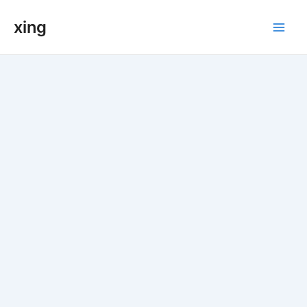
跳
xing
至
Main
内
容
Men