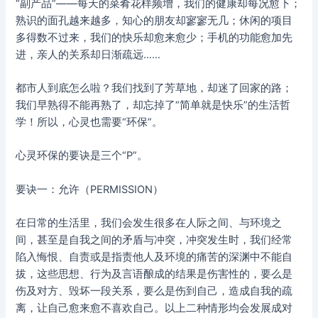
“副产品”——每天的菜肴花样频增，我们的健康却每况愈下；
熟识的面孔越来越多，知心的朋友却寥寥无几；休闲的项目
多得数不过来，我们的快乐却愈来愈少；手机的功能愈加先
进，亲人的关系却日渐疏远……
都市人到底怎么啦？我们找到了芳草地，却迷了回家的路；
我们早熟得不能再熟了，却忘掉了“简单就是快乐”的生活哲
学！所以，心灵也需要“环保”。
心灵环保的要诀是三个“P”。
要诀一：允许（PERMISSION）
在日常的生活里，我们会发生很多在人际之间、与环境之
间，甚至是自我之间的矛盾与冲突，冲突发生时，我们经常
陷入悔恨、自责或是指责他人及环境的痛苦的深渊中不能自
拔，这些思想、行为及言语酿成的结果是伤害性的，要么是
伤及对方、毁坏一段关系，要么是伤到自己，造成自我的疏
离，让自己愈来愈不喜欢自己。以上二种情形均会发展成对