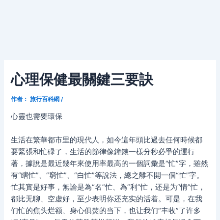
心理保健最關鍵三要訣
作者：
旅行百科網
/
心靈也需要環保
生活在繁華都市里的現代人，如今這年頭比過去任何時候都
要緊張和忙碌了，生活的節律像鐘錶一樣分秒必爭的運行
著，據說是最近幾年來使用率最高的一個詞彙是“忙”字，雖然
有“瞎忙”、“窮忙”、“白忙”等說法，總之離不開一個“忙”字。
忙其實是好事，無論是為“名”忙、為“利”忙，还是为“情”忙，
都比无聊、空虚好，至少表明你还充实的活着。可是，在我
们忙的焦头烂额、身心俱焚的当下，也让我们“丰收”了许多