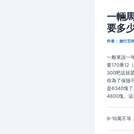
一輛
要多
作者：
旅行百
一般來說一
要170乘12
300吧這就是
你為了保險可
是6340塊
4800塊。
9-16萬不