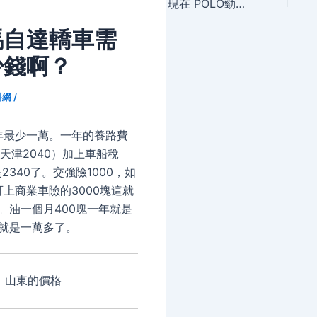
navigation
現在 POLO勁取賣好少錢啊
馬自達轎車需
少錢啊？
科網
/
年最少一萬。一年的養路費
（天津2040）加上車船稅
2340了。交強險1000，如
上商業車險的3000塊這就
了。油一個月400塊一年就是
這就是一萬多了。
等，山東的價格