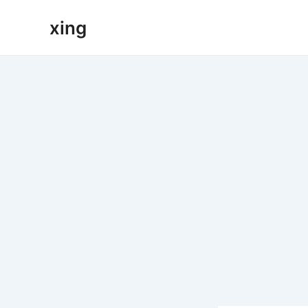
跳
xing
至
内
容