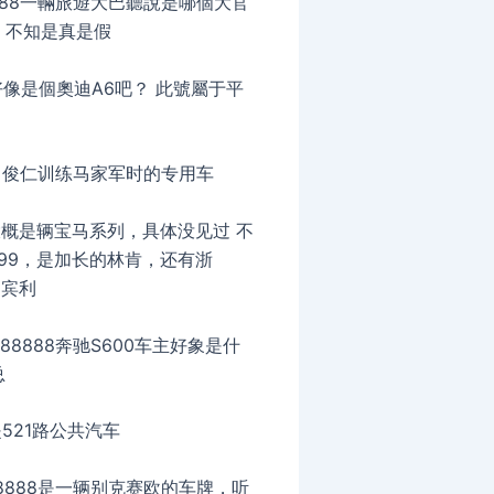
888一輛旅遊大巴聽說是哪個大官
，不知是真是假
8好像是個奧迪A6吧？ 此號屬于平
8马俊仁训练马家军时的专用车
8大概是辆宝马系列，具体没见过 不
999，是加长的林肯，还有浙
是宾利
88888奔驰S600车主好象是什
总
是521路公共汽车
8888是一辆别克赛欧的车牌，听