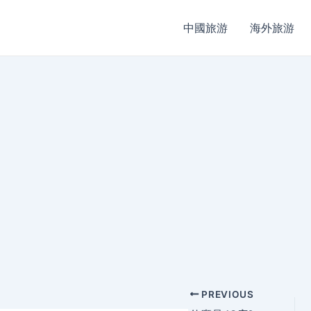
中國旅游
海外旅游
Post
PREVIOUS