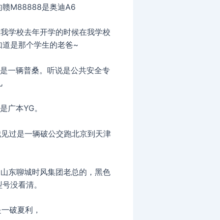
赣M88888是奥迪A6
8在我学校去年开学的时候在我学校
知道是那个学生的老爸~
88是一辆普桑。听说是公共安全专
儿
6是广本YG。
8我见过是一辆破公交跑北京到天津
8是山东聊城时风集团老总的，黑色
型号没看清。
8是一破夏利，