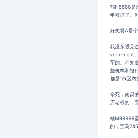
鄂H8888
年被抓了。
好想冀A是
我没亲眼见过
vern-men
军的。不知
些机构和银
都是“市区内
晕死，南昌的
店老板的，宝
赣M8888
的，宝马745