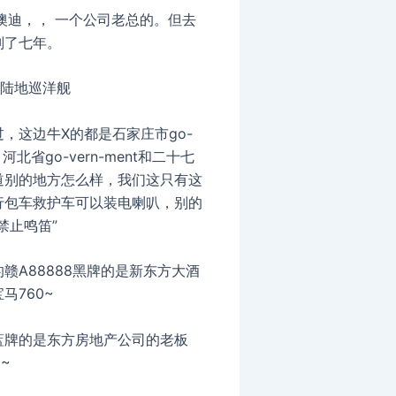
是澳迪，， 一个公司老总的。但去
判了七年。
个陆地巡洋舰
，这边牛X的都是石家庄市go-
t、河北省go-vern-ment和二十七
道别的地方怎么样，我们这只有这
行包车救护车可以装电喇叭，别的
禁止鸣笛”
赣A88888黑牌的是新东方大酒
马760~
8蓝牌的是东方房地产公司的老板
~