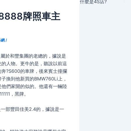
navigation
什麼是4S店?
8888牌照車主
科網
/
8是屬於和豐集團的老總的，據說是
吃的人物。更牛的是，聽說以前這
奔?S600的車牌，後來賓士撞攔
子換到他新買的BMW760Li上，
是他們家開的似的。他還有一輛陸
1111，黑牌。
8是一部豐田佳美2.4的，據說是一