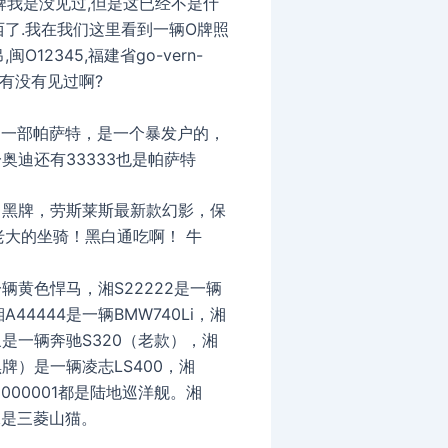
车牌我是没见过,但是这已经不是什
西了.我在我们这里看到一辆O牌照
O12345,福建省go-vern-
种有没有见过啊?
8是一部帕萨特，是一个暴发户的，
是一奥迪还有33333也是帕萨特
8，黑牌，劳斯莱斯最新款幻影，保
老大的坐骑！黑白通吃啊！ 牛
是一辆黄色悍马，湘S22222是一辆
44444是一辆BMW740Li，湘
好象是一辆奔驰S320（老款），湘
黑牌）是一辆凌志LS400，湘
湘000001都是陆地巡洋舰。湘
好像是三菱山猫。