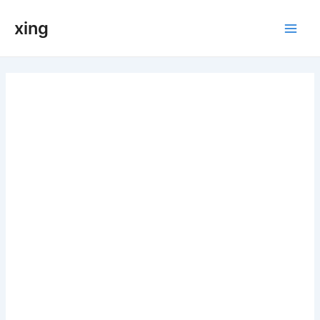
跳
xing
至
Main
内
容
Men