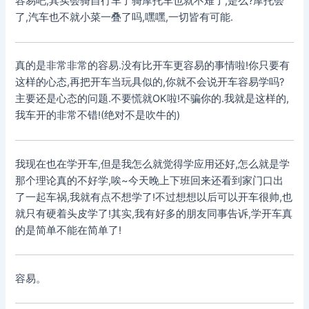
容易吧,其实会骑自行车了骑摩托车也就不难了,是么?摩托会
了,汽车也不就小菜一叠了吗,嘿嘿,一切皆有可能.
真的是非常非常的容易.没有比开车更容易的事情啦!你只要有
这样的心态,再把开车当玩具似的,你就不会说开车容易学吗?
主要还是心态的问题.不要慌就OK啦!不骗你的.我就是这样的,
我车开的非常不错!(绝对不是吹牛的)
我现在也在学开车,但是我怎么就觉得学应用还好,怎么就是学
那个理论真的不好学,唉~今天晚上下班回来还看到家门口出
了一起车祸,我就有点不想学了!不过想想以后可以开车很帅,也
就只有硬着头皮学了!其实,我有好多的朋友同事告诉,学开车真
的是简单不能在简单了!
容易。