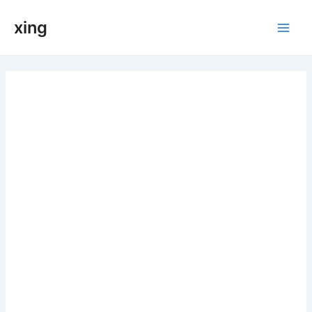
跳
xing
至
Main
内
容
Men