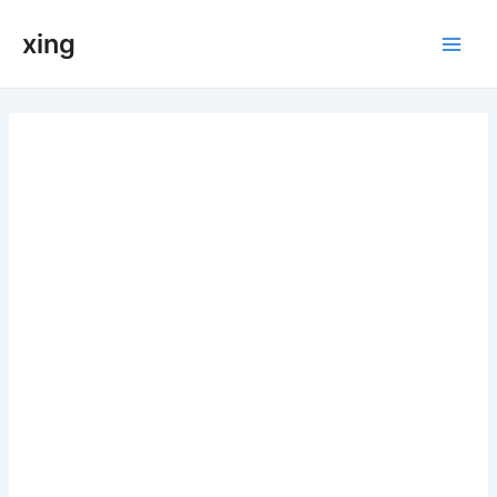
跳
xing
至
Main
内
容
Men