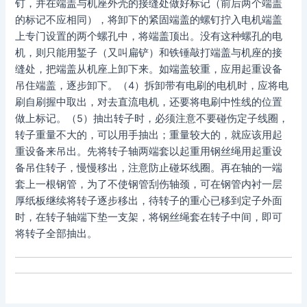
钉，并在端盖与机座外壳的接缝处做好标记（前后两个端盖
的标记不应相同），将卸下的紧固端盖的螺钉拧入电机端盖
上专门设置的两个螺孔中，将端盖顶出。没有这种螺孔的电
机，则只能用錾子（又叫扁铲）和铁锤敲打端盖与机座的接
缝处，把端盖从机座上卸下来。如端盖较重，应用起重设备
吊住端盖，逐步卸下。（4）拆卸带有电刷的电机时，应将电
刷自刷握中取出，对去直流电机，还要将电刷中性线的位置
做上标记。（5）抽出转子时，必须注意不要碰伤定子线圈，
转子重量不大的，可以用手抽出；重量较大的，就应该用起
重设备来吊出。先将转子轴两端套以起重用钢丝绳用起重设
备吊住转子，慢慢移出，注意防止碰坏线圈。再在轴的一端
套上一根钢管，为了不使钢管刮伤轴颈，可在钢管内衬一层
厚纸板继续将转子逐步移出，待转子的重心已移到定子外面
时，在转子轴端下垫一支架，将钢丝绳套在转子中间，即可
将转子全部抽出。