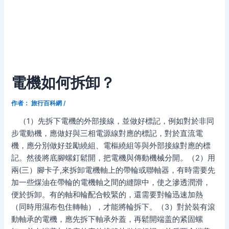
電機如何拆卸？
作者：
旅行百科網
/
（1）先拆下電機的外部接線，並做好標記，例如對於非同
步電動機，應做好與三相電源線對應的標記，對於直流電
機，應分別做好並勵繞組、電樞繞組等與外部接線對應的標
記。然後將底腳螺釘鬆開，把電機與傳動機械分開。（2）用
兩(三）腳卡子,來拆卸電機軸上的帶輪或聯軸器，有時需要先
加一些煤油在帶輪的電機軸之間的縫隙中，使之滲透潤滑，
便於拆卸。有的軸和輪配合較緊的，還需要對輪迅速加熱
（同時用濕布包住轉軸），才能將輪拆下。（3）對於裝有滾
動軸承的電機，應先拆下軸承外蓋，再鬆開端盖的紧固螺