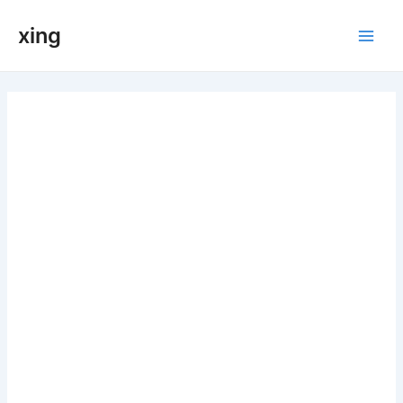
跳
xing
至
Main
内
容
Men