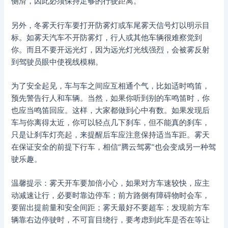
侧滑，因此必须保持足够的行驶距离。
另外，冬雾天行车要打开防雾灯或车尾雾天信号灯以明示目
标。如雾天汽车不开防雾灯，行人或其他车辆很难察觉到
你。而且不要开远光灯，因为远光灯光线强烈，会被雾反射
到驾驶员眼中使视线模糊。
为了安全起见，车与车之间应互相通个气，比如适时鸣笛，
预先警告行人和车辆。当然，如果你听到别的车鸣笛时，你
也应当鸣笛回应。这样，大家都做到心中有数。如果发现后
车与你离得太近，你可以轻点几下刹车，但不能真的刹车，
只是让刹车灯亮起，来提醒后车应注意保持适当车距。雾天
在保证安全的前提下行车，相信“腾云驾雾”也会变成另一种驾
驶乐趣。
温馨提示：雾天开车要加倍小心，如果对方车速较快，应主
动减速让行，必要时靠边停车；前方路侧有障碍物时会车，
要留出提前量和安全间距；雾天最好不要超车；发现前方车
辆靠右边停驶时，不可盲目绕行，要考虑到此车是否在等让