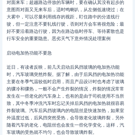
对面来车；超越路边停放的车辆时，要在确认其没有起步的
意图而对面又无来车后，适时鸣喇叭，从左侧低速绕过；在
大雾中，可以尽量利用残存的视距，盯住路中的分道线行
驶，但一定注意不要轧线行驶，否则对方会车将很危险；最
好不要沿着路边行驶，因为在路边临时停车、等待雾散也是
行车安全的重要隐患。恶劣天气下意外情况处理案例
启动电加热功能不要急
近日，有读者反映，前几天启动后风挡玻璃的电加热功能
时，汽车玻璃突然炸裂。据了解，由于后风挡的电加热功能
主要在冬季气温较低时启用，而且产品设计时也考虑了玻璃
的骤冷和骤热，一般不会产生炸裂的情况，炸裂的情况常常
发生在一些老化的汽车身上，也有的是由于司机使用不当所
致，其中冬季冲洗汽车时忘记关掉后风挡的电加热就很容易
炸裂玻璃。汽车后风挡玻璃内的电阻丝是快速加热，如果室
外温度过低，后风挡突然受热，会导致老化玻璃炸裂，另外
随着汽车的老化，电阻丝也会发生一些化学变化，这样，汽
车玻璃的受热就不均匀，也会导致玻璃炸裂。