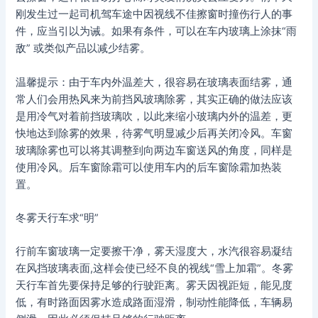
刚发生过一起司机驾车途中因视线不佳擦窗时撞伤行人的事
件，应当引以为诫。如果有条件，可以在车内玻璃上涂抹“雨
敌” 或类似产品以减少结雾。
温馨提示：由于车内外温差大，很容易在玻璃表面结雾，通
常人们会用热风来为前挡风玻璃除雾，其实正确的做法应该
是用冷气对着前挡玻璃吹，以此来缩小玻璃内外的温差，更
快地达到除雾的效果，待雾气明显减少后再关闭冷风。车窗
玻璃除雾也可以将其调整到向两边车窗送风的角度，同样是
使用冷风。后车窗除霜可以使用车内的后车窗除霜加热装
置。
冬雾天行车求“明”
行前车窗玻璃一定要擦干净，雾天湿度大，水汽很容易凝结
在风挡玻璃表面,这样会使已经不良的视线“雪上加霜”。冬雾
天行车首先要保持足够的行驶距离。雾天因视距短，能见度
低，有时路面因雾水造成路面湿滑，制动性能降低，车辆易