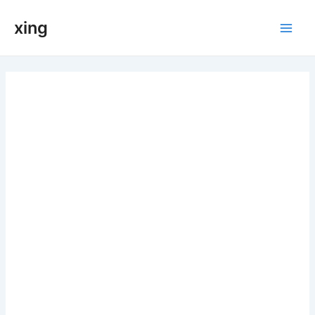
跳
xing
至
Main
内
容
Men