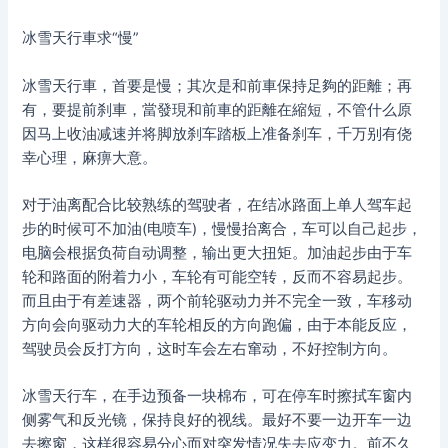
冰雪天行車求“慢”
冰雪天行車，首要是慢；其次是和前車保持足夠的距離；再
有，要提前刹車，當發現和前車的距離在縮短，不管什么原
因马上收油减速并将脚放刹车踏板上准备刹车，千万别有侥
幸心理，麻痹大意。
对于油离配合比较熟练的驾驶者，在结冰路面上单人驾车起
步的时候可不加油(电喷车)，慢慢抬离合，车可以自己起步，
电脑会根据负荷自动调整，输出更大扭矩。加油起步由于车
轮和路面的附着力小，车轮有可能空转，反而不容易起步。
而且由于有差速器，两个前轮驱动力并不完全一致，车移动
方向会向驱动力大的车轮相反的方向跑偏，由于本能反应，
驾驶员会反打方向，这时车会左右窜动，不好控制方向。
冰雪天行车，在手边预备一块棉布，可在停车时擦拭车窗内
侧雾气和反光镜，保持良好的视线。最好不要一边开车一边
去擦窗，这样很容易分心而对突发情况失去应变力。前不久