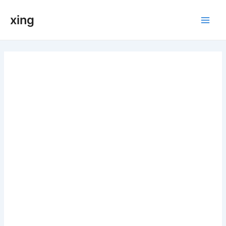
跳
xing
至
Main
内
容
Men