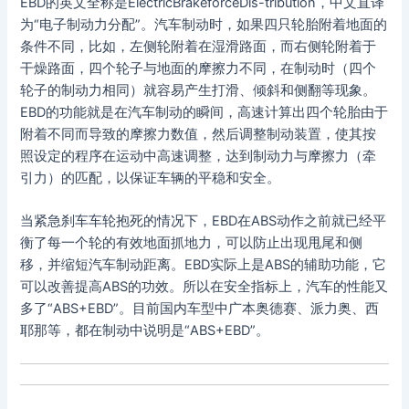
EBD的英文全称是ElectricBrakeforceDis-tribution，中文直译
为“电子制动力分配”。汽车制动时，如果四只轮胎附着地面的
条件不同，比如，左侧轮附着在湿滑路面，而右侧轮附着于
干燥路面，四个轮子与地面的摩擦力不同，在制动时（四个
轮子的制动力相同）就容易产生打滑、倾斜和侧翻等现象。
EBD的功能就是在汽车制动的瞬间，高速计算出四个轮胎由于
附着不同而导致的摩擦力数值，然后调整制动装置，使其按
照设定的程序在运动中高速调整，达到制动力与摩擦力（牵
引力）的匹配，以保证车辆的平稳和安全。
当紧急刹车车轮抱死的情况下，EBD在ABS动作之前就已经平
衡了每一个轮的有效地面抓地力，可以防止出现甩尾和侧
移，并缩短汽车制动距离。EBD实际上是ABS的辅助功能，它
可以改善提高ABS的功效。所以在安全指标上，汽车的性能又
多了“ABS+EBD”。目前国内车型中广本奥德赛、派力奥、西
耶那等，都在制动中说明是“ABS+EBD”。