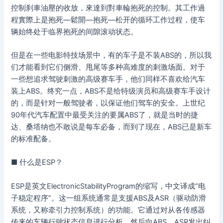
控制刹車油壓的收放，來達到對車輪抱死的控制。其工作過
程實際上是抱死—鬆開—抱死—松开的循环工作过程，使车
辆始终处于临界抱死的间隙滚动状态。
但是在一些电影特技场景中，有的车子是不装ABS的，所以我
们才能看到它们侧滑、甩尾等多种高难度的刺激场面。对于
一些想追求驾驶刺激的高级赛车手，他们同样不喜欢给汽车
装上ABS。终究一点，ABS不是给特级演员和高级赛车手设计
的，而是针对一般驾驶者，以保证他们驾车的安全。上世纪
90年代汽车配置中最受关注的要属ABS了，就是当时的捷
达、桑塔纳也不敢说是每车必备，而到了现在，ABS已是新车
的标准配备。
■ 什么是ESP？
ESP是英文ElectronicStabilityProgram的缩写，中文译成“电
子稳定程序”。这一组系统通常是支援ABS及ASR（驱动防滑
系统，又称牵引力控制系统）的功能。它通过对从各传感器
传来的车辆行驶状态信息进行分析，然后向ABS、ASR发出纠