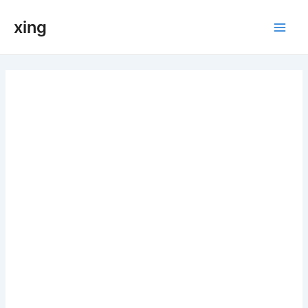
跳
xing
至
Main
内
容
Men