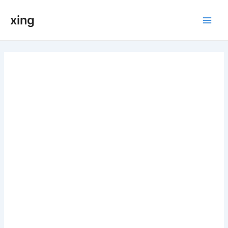
跳
xing
至
Main
内
容
Men