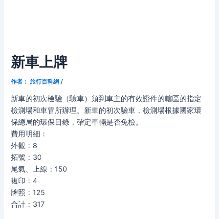
新車上牌
作者：
旅行百科網
/
新車的初次檢驗（驗車）須到車主的有效證件的轄區的指定
檢測場和車管所辦理。新車的初次驗車，檢測場根據國家環
保總局的環保目錄，確定車輛是否免檢。
費用明細：
外觀：8
拓號：30
尾氣、上線：150
複印：4
牌照：125
合計：317