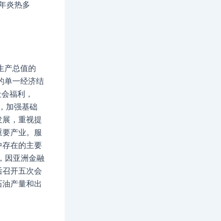
年炎热多
生产总值的
的单一经济结
于社会福利，
平，加强基础
发展，重视提
重要产业。服
中存在的主要
，因亚洲金融
后召开五次会
石油产量和出