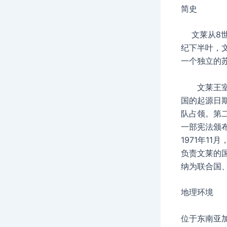
简史
文莱从8世
纪下半叶，
一个独立的
文莱王室编
国的起源日期
队占领。第二
一部宪法颁
1971年1
负责文莱的国
纳为联合国
地理环境
位于东南亚