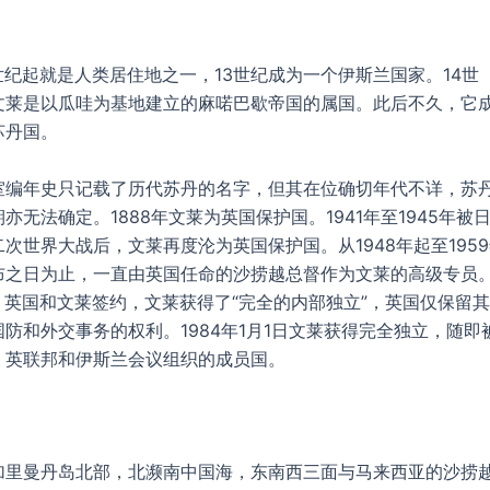
纪起就是人类居住地之一，13世纪成为一个伊斯兰国家。14世
文莱是以瓜哇为基地建立的麻喏巴歇帝国的属国。此后不久，它
苏丹国。
年史只记载了历代苏丹的名字，但其在位确切年代不详，苏
亦无法确定。1888年文莱为英国保护国。1941年至1945年被
次世界大战后，文莱再度沦为英国保护国。从1948年起至195
布之日为止，一直由英国任命的沙捞越总督作为文莱的高级专员
1月，英国和文莱签约，文莱获得了“完全的内部独立”，英国仅保留其
防和外交事务的权利。1984年1月1日文莱获得完全独立，随即
、英联邦和伊斯兰会议组织的成员国。
加里曼丹岛北部，北濒南中国海，东南西三面与马来西亚的沙捞