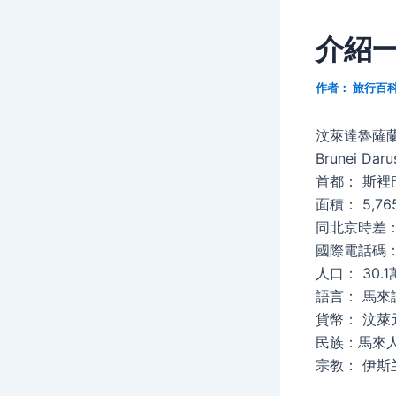
介紹
作者：
旅行百
汶萊達魯薩
Brunei Daru
首都： 斯裡
面積： 5,76
同北京時差： 
國際電話碼： 
人口： 30.1
語言： 馬
貨幣： 汶
民族：馬來人占
宗教： 伊