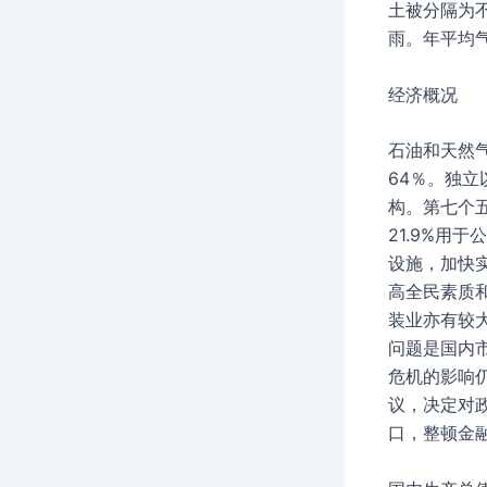
土被分隔为
雨。年平均气
经济概况
石油和天然
64％。独
构。第七个五
21.9%用
设施，加快
高全民素质
装业亦有较
问题是国内
危机的影响
议，决定对
口，整顿金融