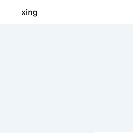
跳
xing
至
内
容