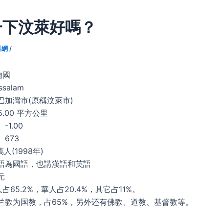
一下汶萊好嗎？
科網
/
蘭國
ssalam
巴加灣市(原稱汶萊市)
5.00 平方公里
-1.00
673
萬人(1998年)
來語為國語，也講漢語和英語
萊元
65.2%，華人占20.4%，其它占11%。
斯兰教为国教，占65%，另外还有佛教、道教、基督教等。