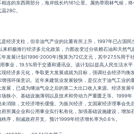
不相连的东西两部分，海岸线长约161公里。属热带雨林气候，终
温28C。
气是经济支柱，但非油气产业的比重有所上升，1997年已占国民
立以来积极推行经济多元化政策，力图改变过分依赖石油和天然气
年发展计划(1996-2000年)预算为72亿文元，其中27.5%用
于公用事业，19.5%用于交通和通讯业。该计划以提高人民生活水
实现经济多元化，争取更大发展成就为目标，强调社会经济均衡
和增强环保意识。近年来建筑业发展较快，是仅次于油气工业的
大发展，已成为继油气业之后的第二大出口收入来源。经济发展
市场狭小、基础设施薄弱以及技术和劳动力严重匮乏等。1999年
仍未消除，文经济增长缓慢。为振兴经济，文国家经济理事会先
政府所属企业和公用事业实行私有化，加强基础设施建设，增加
秩序，削减政府开支。预计1999年经济增长率为0.6％。