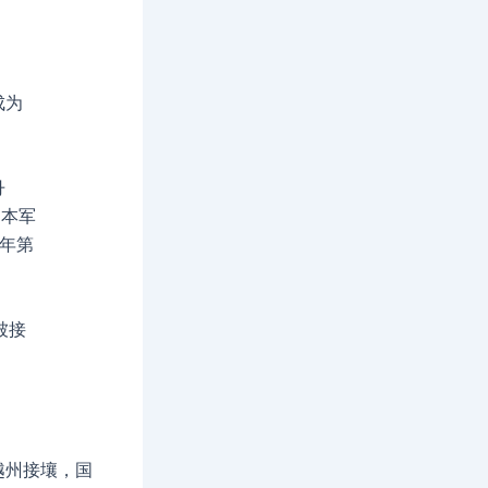
成为
丹
日本军
9年第
。
被接
越州接壤，国