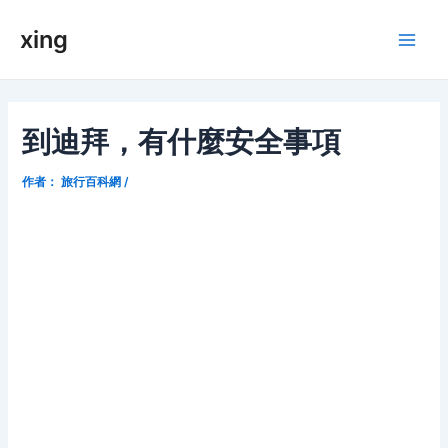
跳
xing
至
Main
内
容
Men
到迪拜，有什麼安全事項
作者：
旅行百科網
/