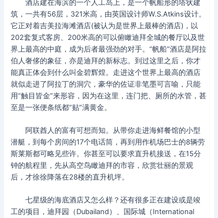
酒店建在海滨的一个人工岛上，是一个帆船形的塔状建
筑，一共有56层，321米高，由英国设计师W.S.Atkins设计。
它正对着吉美拉海滩酒店(被认为是世界上最棒的酒店)，以
202套复式客房、200米高的可以俯瞰迪拜全城的餐厅以及世
界上最高的中庭，成为后者最强劲的对手。“帆船”酒店是阿拉
伯人奢侈的象征，亦是迪拜的新标志。到过这里之后，你才
能真正体会到什么叫金碧辉煌。走进这个世界上最高的酒店
就似走进了阿拉丁的洞穴，豪华的佐证非笔墨可言喻，只能
用“触目皆金”来形容，因为在这里，连门把、厕所的水管，甚
至是一张便条纸都“贴”满黄金。
阿联酋人的富有可想而知。从带你走进海鲜餐馆的小型
潜艇，到每个房间的17个电话筒，再到用作机场巴士的8辆劳
斯莱斯都可略见些许。你甚至可以要求直升机接送，在15分
钟的航程里，先从高空鸟瞰迪拜的市容，欣赏壮丽的景观
后，才徐徐降落在28楼的直升机坪。
七星级的海底酒店又怎么样？还有很多正在建设或是竣
工的项目，迪拜园（Dubailand）、国际城（International