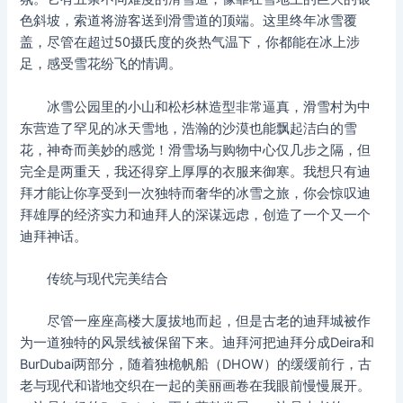
色斜坡，索道将游客送到滑雪道的顶端。这里终年冰雪覆
盖，尽管在超过50摄氏度的炎热气温下，你都能在冰上涉
足，感受雪花纷飞的情调。
冰雪公园里的小山和松杉林造型非常逼真，滑雪村为中
东营造了罕见的冰天雪地，浩瀚的沙漠也能飘起洁白的雪
花，神奇而美妙的感觉！滑雪场与购物中心仅几步之隔，但
完全是两重天，我还得穿上厚厚的衣服来御寒。我想只有迪
拜才能让你享受到一次独特而奢华的冰雪之旅，你会惊叹迪
拜雄厚的经济实力和迪拜人的深谋远虑，创造了一个又一个
迪拜神话。
传统与现代完美结合
尽管一座座高楼大厦拔地而起，但是古老的迪拜城被作
为一道独特的风景线被保留下来。迪拜河把迪拜分成Deira和
BurDubai两部分，随着独桅帆船（DHOW）的缓缓前行，古
老与现代和谐地交织在一起的美丽画卷在我眼前慢慢展开。