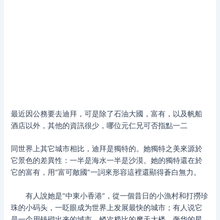
最近因公務要去迪拜，可是除了石油大國，富有，以及帆船
酒店以外，其他的資訊很少，哪位元仁兄可否指點一二
同世界上其它城市相比，迪拜是獨特的。她獨特之美來源於
它景色的差異性：一半是海水一半是沙漠。她的獨特還在於
它的富有，用“富可敵國”一詞來形容這裡還顯得蒼白無力。
有人說她是“中東小香港”，從一個昔日的小漁村和打撈珍
珠的小码头，一眨眼成为世界上发展最快的城市；有人说它
是一个用钱砌出来的城市，鳞次栉比的摩天大楼、奢华的星