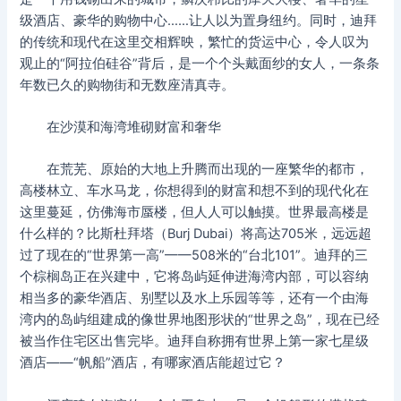
级酒店、豪华的购物中心……让人以为置身纽约。同时，迪拜
的传统和现代在这里交相辉映，繁忙的货运中心，令人叹为
观止的“阿拉伯硅谷”背后，是一个个头戴面纱的女人，一条条
年数已久的购物街和无数座清真寺。
在沙漠和海湾堆砌财富和奢华
在荒芜、原始的大地上升腾而出现的一座繁华的都市，
高楼林立、车水马龙，你想得到的财富和想不到的现代化在
这里蔓延，仿佛海市蜃楼，但人人可以触摸。世界最高楼是
什么样的？比斯杜拜塔（Burj Dubai）将高达705米，远远超
过了现在的“世界第一高”——508米的“台北101”。迪拜的三
个棕榈岛正在兴建中，它将岛屿延伸进海湾内部，可以容纳
相当多的豪华酒店、别墅以及水上乐园等等，还有一个由海
湾内的岛屿组建成的像世界地图形状的“世界之岛”，现在已经
被当作住宅区出售完毕。迪拜自称拥有世界上第一家七星级
酒店——“帆船”酒店，有哪家酒店能超过它？