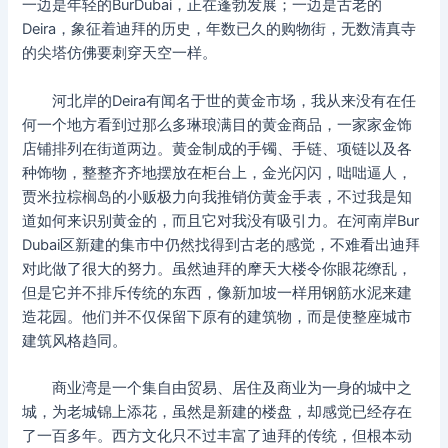
一边是年轻的BurDubai，正在蓬勃发展；一边是古老的
Deira，象征着迪拜的历史，年数已久的购物街，无数清真寺
的尖塔仿佛要刺穿天空一样。
河北岸的Deira有闻名于世的黄金市场，我从来没有在任
何一个地方看到过那么多琳琅满目的黄金商品，一家家金饰
店铺排列在街道两边。黄金制成的手镯、手链、项链以及各
种饰物，整整齐齐地摆放在柜台上，金光闪闪，咄咄逼人，
贾米拉棕榈岛的小贩极力向我推销仿黄金手表，不过我是知
道如何来识别黄金的，而且它对我没有吸引力。在河南岸Bur
Dubai区新建的集市中仍然找得到古老的感觉，不难看出迪拜
对此做了很大的努力。虽然迪拜的摩天大楼令你眼花缭乱，
但是它并不排斥传统的东西，像新加坡一样用钢筋水泥来建
造花园。他们并不仅保留下原有的建筑物，而是使整座城市
建筑风格趋同。
商业湾是一个集自由贸易、居住及商业为一身的城中之
城，为老城锦上添花，虽然是新建的楼盘，却感觉已经存在
了一百多年。西方文化只不过丰富了迪拜的传统，但根本动