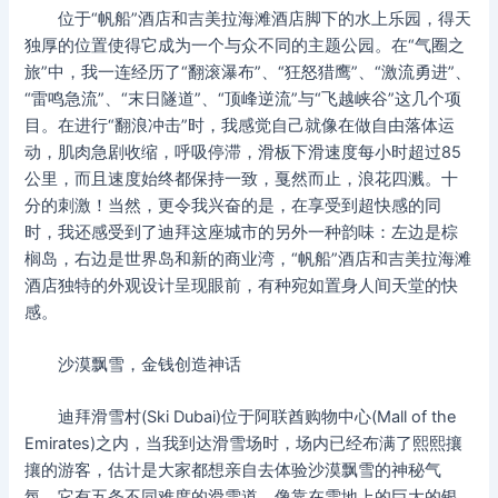
位于“帆船”酒店和吉美拉海滩酒店脚下的水上乐园，得天
独厚的位置使得它成为一个与众不同的主题公园。在“气圈之
旅”中，我一连经历了“翻滚瀑布”、“狂怒猎鹰”、“激流勇进”、
“雷鸣急流”、“末日隧道”、“顶峰逆流”与“飞越峡谷”这几个项
目。在进行“翻浪冲击”时，我感觉自己就像在做自由落体运
动，肌肉急剧收缩，呼吸停滞，滑板下滑速度每小时超过85
公里，而且速度始终都保持一致，戛然而止，浪花四溅。十
分的刺激！当然，更令我兴奋的是，在享受到超快感的同
时，我还感受到了迪拜这座城市的另外一种韵味：左边是棕
榈岛，右边是世界岛和新的商业湾，“帆船”酒店和吉美拉海滩
酒店独特的外观设计呈现眼前，有种宛如置身人间天堂的快
感。
沙漠飘雪，金钱创造神话
迪拜滑雪村(Ski Dubai)位于阿联酋购物中心(Mall of the
Emirates)之内，当我到达滑雪场时，场内已经布满了熙熙攘
攘的游客，估计是大家都想亲自去体验沙漠飘雪的神秘气
氛。它有五条不同难度的滑雪道，像靠在雪地上的巨大的银