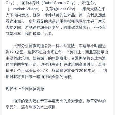
City）、迪拜体育城（Dubai Sports City）、朱迈拉村
（Jumeirah Village）、失落城(Lost City)…… 摩天大楼在阳
光下闪闪发光，就像一件件精美的艺术品。第一次我从远处
看这座城市，所能看见的就是起重机摇摇晃晃地忙碌于摩天
大楼之间。游览迪拜城是昂贵的，除非你选择步行、坐公车
或是租车，我们选择了后者。
大部分公路像高速公路一样非常宽敞，车速每小时能达
到120公里。路牌不但会出现在每一个路口上，而且还指示出
主要的建筑物。随着城市的急剧膨胀，交通拥堵将会成为迪
拜面临的主要问题。迪拜现在正处在建筑的高峰时期，离开
这里几个月你会认不出它，很多建设将会在2010年完工，到
那时我将要回来一睹迪拜城全新的面貌。
现代水上乐园体验刺激
迪拜的魅力还在于它丰蕴无比的旅游景点。除了奢华的
享受外，还有刺激的水上项目。