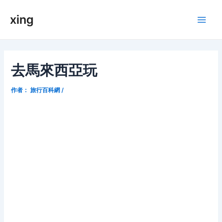
跳
xing
至
Main
内
容
Men
去馬來西亞玩
作者：
旅行百科網
/