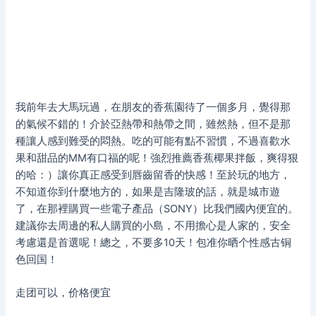
我前年去大馬玩過，在朋友的香蕉園待了一個多月，覺得那
的氣候不錯的！介於亞熱帶和熱帶之間，雖然熱，但不是那
種讓人感到難受的悶熱。吃的可能有點不習慣，不過喜歡水
果和甜品的MM有口福的呢！強烈推薦香蕉椰果拌飯，爽得狠
的哈：）讓你真正感受到唇齒留香的快感！至於玩的地方，
不知道你到什麼地方的，如果是吉隆玻的話，就是城市遊
了，在那裡購買一些電子產品（SONY）比我們國內便宜的。
建議你去周邊的私人購買的小島，不用擔心是人家的，安全
考慮還是首選呢！總之，不要多10天！包准你晒个性感古铜
色回国！
走团可以，价格便宜