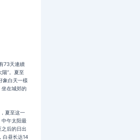
73天連續
太陽”。夏至
好象白天一樣
，坐在城郊的
′，夏至这一
、中午太阳最
至之后的日出
白昼长达14