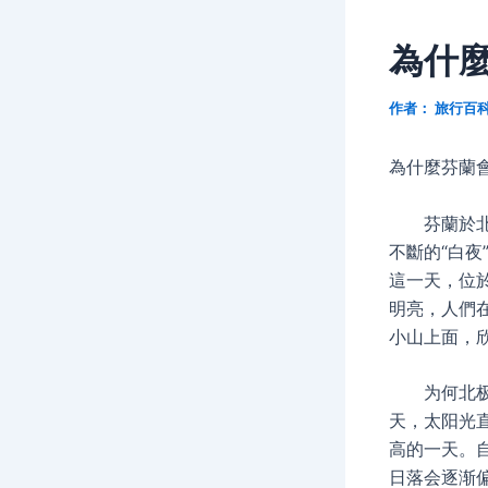
為什
作者：
旅行百
為什麼芬蘭
芬蘭於北極
不斷的“白夜
這一天，位
明亮，人們
小山上面，欣
为何北极圈
天，太阳光
高的一天。
日落会逐渐