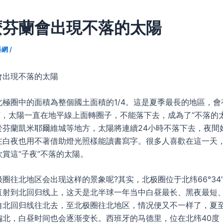
麼芬蘭會出現不落的太陽
科網
/
會出現不落的太陽
圈中的面積為整個國土面積的1/4。這是夏季最長的地區，會有
”，太陽一直在地平線上面轉圈子，不能落下去，成為了“不落的
於芬蘭凱米耶爾維城等地方，太陽將連續24小時不落下去，夜間
在白夜也用不著借助燈光照樣能讀書寫字。很多人喜歡在這一天
賞這“子夜”不落的太陽。
往北地区会出现这样的景象呢?其实，北极圈位于北纬66°34
直射到北回归线上，这天是北半球一年当中白昼最长、黑夜最短
自北回归线往北去，至北极圈往北地区，情况便又不一样了，夏
偏北，白昼时间也会逐渐变长。西班牙的马德里，位在北纬40度，