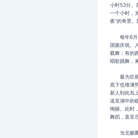
小时53分。
一个小时，
夜”的奇景。
每年6月2
国旗庆祝。
载舞；有的
唱歌跳舞，
最为壮观最
底下也堆满
新人到此岛
送至湖中的
绚丽。此时
舞蹈，直至
当北极圈之