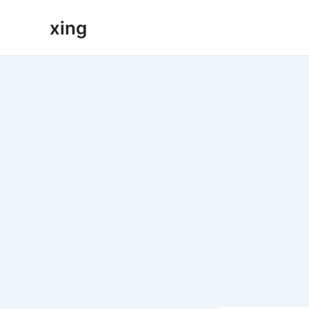
跳
xing
至
内
容