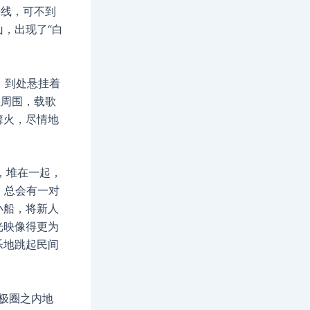
平线，可不到
，出现了“白
，到处悬挂着
柱周围，载歌
篝火，尽情地
，堆在一起，
，总会有一对
小船，将新人
光映像得更为
乐地跳起民间
极圈之内地