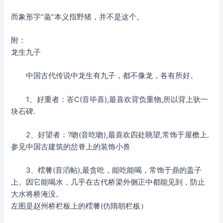
而象形字“彘”本义指野猪，并不是这个。
附：
龙生九子
中国古代传说中龙生有九子，都不像龙，各有所好。
1、好重者：峇C(音毕喜),最喜欢背负重物,所以背上驮一
块石碑.
2、好望者：?吻(音吃吻),最喜欢四处眺望,常饰于屋檐上.
参见中国古建筑的岔脊上的装饰小兽
3、橒餮(音滔帖),最贪吃，能吃能喝，常饰于鼎的盖子
上。因它能喝水，几乎在古代桥梁外侧正中都能见到，防止
大水将桥淹没。
左图是赵州桥栏板上的橒餮(仿隋朝栏板）