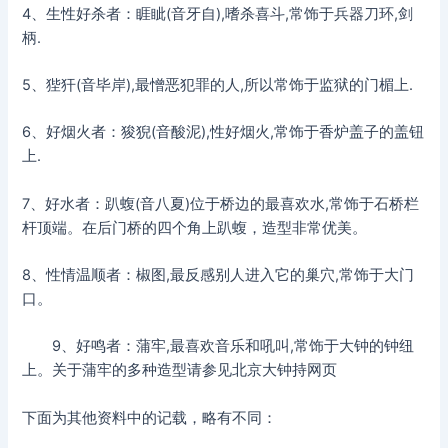
4、生性好杀者：睚眦(音牙自),嗜杀喜斗,常饰于兵器刀环,剑
柄.
5、狴犴(音毕岸),最憎恶犯罪的人,所以常饰于监狱的门楣上.
6、好烟火者：狻猊(音酸泥),性好烟火,常饰于香炉盖子的盖钮
上.
7、好水者：趴蝮(音八夏)位于桥边的最喜欢水,常饰于石桥栏
杆顶端。在后门桥的四个角上趴蝮，造型非常优美。
8、性情温顺者：椒图,最反感别人进入它的巢穴,常饰于大门
口。
9、好鸣者：蒲牢,最喜欢音乐和吼叫,常饰于大钟的钟纽
上。关于蒲牢的多种造型请参见北京大钟持网页
下面为其他资料中的记载，略有不同：