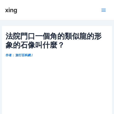
跳
xing
至
Main
内
容
Men
法院門口一個角的類似龍的形
象的石像叫什麼？
作者：
旅行百科網
/