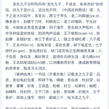
龙生九子古时民间有“龙生九子，不成龙，各有所好”的传
说。但九子是什么，说法也不同。《中国吉祥图说》谓：九
子之老大叫囚牛，喜音乐，蹲立于琴头；老二叫睚眦(ya zi)，
嗜杀喜斗，刻镂于刀环、剑柄吞口；老三叫嘲风，平生好
险，今殿角走兽是其遗像；四子蒲牢，受击就大声吼叫，充
作洪钟提梁的兽钮，助其鸣声远扬；五子狻猊(suan ni)，形
如狮，喜烟好坐，倚立于香炉足上，随之吞烟吐雾；六子霸
下，又名XX(bi xi)，似龟有齿，喜欢负重，碑下龟是也；七子
狴犴(bi gan)，形似虎好讼，狱门或官衙正堂两侧有其像；八
子负质，身似龙，雅好斯文，盘绕在石碑头顶；老九螭(chi)
吻，又名鸱尾或鸱(chi)吻，口润嗓粗而好吞，遂成殿脊两端
的吞脊兽，取其灭火消灾。
《诸神由来》一书说《升庵外集》记载龙之九子是：品
质，形似龟好负重，即碑下龟；螭吻，形似兽，性好望，站
屋脊；饕餮，好食，立鼎盖；蚣蝮，好立，站桥柱；椒图，
似螺蚌，性好闭，立于门首；金猊，形似狮，好烟火，立于
香炉；再加上蒲牢、狴犴、睚眦三个，恰为龙之九子。