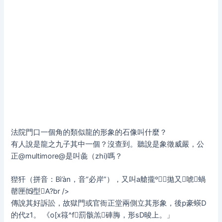
法院門口一個角的類似龍的形象的石像叫什麼？
有人說是龍之九子其中一個？沒查到。聽說是象徵威嚴，公
正@multimore@是叫彘（zhi)嗎？
狴犴（拼音：Bì’àn，音“必岸”），又叫a艙攏拋又唬蝸
罄匣⒂型Α?br />
傳說其好訴訟，故獄門或官衙正堂兩側立其形象，後p豪蝧D
的代z1。 《o[x簶^f罰骸羔硨脢，形sD晙上。」