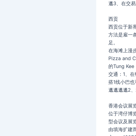
邋3、在交易
西贡
西贡位于新
方法是雇一
足。
在海滩上漫步
Pizza an
的Tung K
交通：1、
搭1线小巴也
邋邋邋邋2、
香港会议展
位于湾仔博
型会议及展
由填海扩建