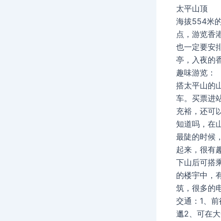
太平山顶
海拔554
点，游览香
也一定要安
亭，入夜的
趣味游览：
搭太平山的
车。买票进
充裕，还可以
知道吗，在
最陡的时候
起来，很有
下山后可搭
的楼宇中，
筑，很多的
交通：1、
邋2、可在