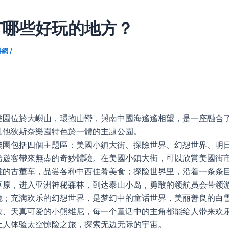
有哪些好玩的地方？
科網
/
樂園位於大嶼山，環抱山巒，與南中國海遙遙相望，是一座融合
其他狄斯奈樂園特色於一體的主題公園。
樂園包括四個主題區：美國小鎮大街、探險世界、幻想世界、明
給遊客帶來無盡的奇妙體驗。在美國小鎮大街，可以欣賞美國街
雅的古董车，品尝各种中西佳肴美食；探险世界里，沿着一条条
草原，进入亚洲神秘森林，到达泰山小岛，勇敢的领航员会带领
境；充满欢乐的幻想世界，是梦幻中的童话世界，美丽善良的白
象、天真可爱的小熊维尼，每一个童话中的主角都能给人带来欢
让人体验太空惊险之旅，探索无边无际的宇宙。