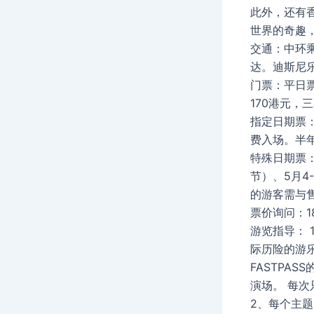
此外，还有
世界的奇趣
交通：中环
达。迪斯尼
门票：平日票
170港元，
指定日期票：
费入场。半
特殊日期票：
节）、5月4
的游客需与
票价询问：18
游览指导：
际历险的游乐
FASTPA
演场。 每次
2、每个主