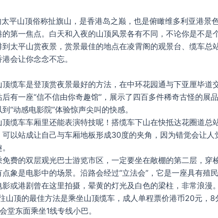
米的太平山顶俗称扯旗山，是香港岛之巅，也是俯瞰维多利亚港景
港的第一焦点。白天和入夜的山顶风景各有不同，不论你是不是
排到太平山赏夜景，赏景最佳的地点在凌霄阁的观景台、缆车总
香港会让你念念不忘。
山顶缆车是登顶赏夜景最好的方法，在中环花园通与下亚厘毕道
站后有一座“信不信由你奇趣馆”，展示了四百多件稀奇古怪的展
到“动感电影院”体验惊声尖叫的快感。
山顶缆车车厢里还能表演特技呢！搭缆车下山在快抵达花圈道总
，可以站成让自己与车厢地板形成30度的夹角，因为错觉会让人
趣。
乘免费的双层观光巴士游览市区，一定要坐在敞棚的第二层，穿
有点象是电影中的场景。沿路会经过“立法会”，它是一座具有殖
电影或港剧曾在这里拍摄，晕黄的灯光及白色的梁柱，非常浪漫
前往山顶的最佳方法是乘坐山顶缆车，成人单程票价港币20元，8
大会堂东面乘坐1线专线小巴。