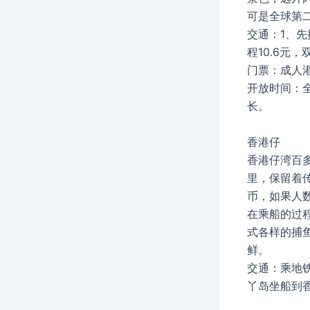
可是全球第
交通：1、
程10.6元，
门票：成人港
开放时间：全
长。
香港仔
香港仔湾百
里，保留着
币，如果人
在乘船的过
式各样的捕
鲜。
交通：乘地
丫岛坐船到