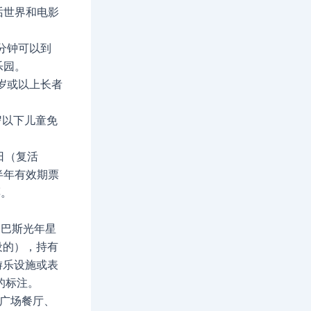
话世界和电影
分钟可以到
乐园。
5岁或以上长者
岁以下儿童免
日（复活
半年有效期票
票。
、巴斯光年星
设的），持有
游乐设施或表
取的标注。
广场餐厅、