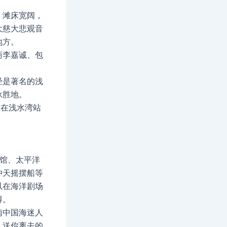
，滩床宽阔，
大慈大悲观音
地方。
商李嘉诚、包
经是著名的浅
泳胜地。
士在浅水湾站
洋馆、太平洋
冲天摇摆船等
以在海洋剧场
得。
南中国海迷人
，送你离去的