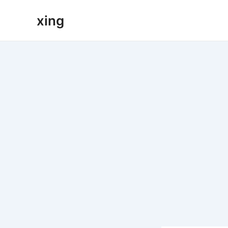
跳
xing
至
内
容