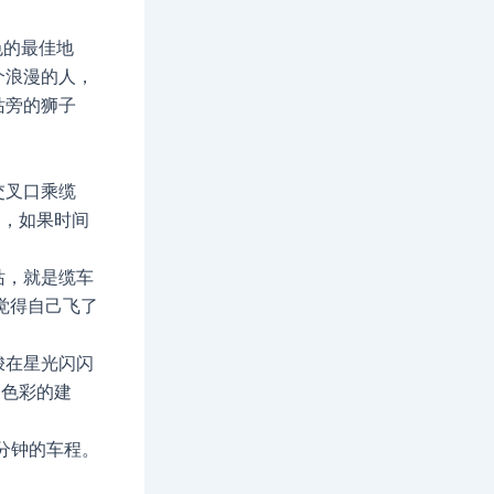
色的最佳地
个浪漫的人，
站旁的狮子
交叉口乘缆
品，如果时间
站，就是缆车
觉得自己飞了
梭在星光闪闪
民色彩的建
。
分钟的车程。