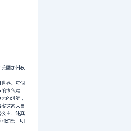
了美國加州狄
日世界。每個
市的懷舊建
巨大的河流，
游客探索大自
雪公主、纯真
乐和幻想；明