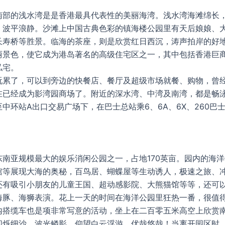
南部的浅水湾是是香港最具代表性的美丽海湾。浅水湾海滩绵长
，波平浪静。沙滩上中国古典色彩的镇海楼公园里有天后娘娘、
长寿桥等胜景。临海的茶座，则是欣赏红日西沉，涛声拍岸的好
丽景色，使它成为港岛著名的高级住宅区之一，其中包括香港巨
私宅。
玩累了，可以到旁边的快餐店、餐厅及超级市场就餐、购物，曾
在已经成为影湾园商场了。附近的深水湾、中湾及南湾，都是畅
中环站A出口交易广场下，在巴士总站乘6、6A、6X、260巴
东南亚规模最大的娱乐消闲公园之一，占地170英亩。园内的海
馆等展现大海的奥秘，百鸟居、蝴蝶屋等生动诱人，极速之旅、
还有吸引小朋友的儿童王国、超动感影院、大熊猫馆等等，还可
海豚、海狮表演。花上一天的时间在海洋公园里狂热一番，很值
内搭缆车也是项非常写意的活动，坐上在二百零五米高空上欣赏
闪烁细沙，波光鳞影，仰望白云浮游，优哉悠哉！当离开园区时