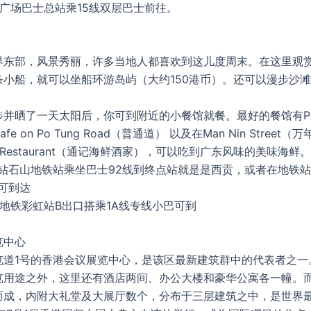
广场巴士总站乘15线双层巴士前往。
界东部，风景秀丽，许多当地人都喜欢到这儿度周末。在这里观
条小船，就可以坐船环游岛屿（大约150港币）。还可以漫步沙
并晒了一天太阳后，你可到附近的小餐馆就餐。最好的餐馆有Peppe
d Cafe on Po Tung Road（普通道） 以及在Man Nin Stree
ee Restaurant（通记海鲜酒家），可以吃到广东风味的美味海鲜。
在钻石山地铁站乘坐巴士92线到终点站就是是西贡，或者在地铁
可到达
地铁彩虹站B出口搭乘1A线专线小巴可到
览中心
览道1号的香港会议展览中心，是该区最新建筑群中的代表者之一
览用途之外，这里还有酒店两间、办公大楼和豪华公寓各一幢。
而成，内附大礼堂及大展厅数个，分布于三层建筑之中，是世界