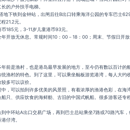
二长的户外扶手电梯。
先搭地下铁到金钟站，出闸后往B出口转乘海洋公园的专车巴士62
双程21.2元。
币185元，3-11岁儿童港币93元。
年开放无休息。常规时间10：00－18：00；周末、节假日开
多年前是渔村，也是港岛最早发展的地方，至今仍有数以百计的
传统渔村的特色。到了这里，可以乘坐舢板游览港湾，每人大约收费
数较多可以议价。
程中，可以拍到许多优美的风景照，有着浓厚的渔港色彩，在海
鱼船只、供应饮食的海鲜舫、古旧的中国式帆船。很多游客还专
铁到中环站A出口交易广场，再到巴士总站乘坐7路或70路汽车，
香港仔湾。