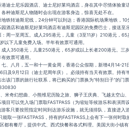
香港迪士尼乐园酒店、迪士尼好莱坞酒店，身在其中尽情体验童
，各种迪斯尼人物随时会出现在游客身边，惊喜无处不在。
乘地铁转迪斯尼线，24分钟可以到达；香港国际机场乘地铁，10
乐园酒店和迪斯尼好莱坞酒店有迪斯尼园区的免费巴士，接送至
：周一至周五。成人295港元，儿童（3至11岁）210港元，6
三岁以下儿童免费入场。半年有效票可通用。
成人350港元，儿童250港元，65岁或以上长者200港元。三
年有效票可通用。
七、八月，五一和十一黄金周，香港公众假期，新增4月14-21
-6日及9月12日（迪士尼周年庆）。必须持有当天有效票。持有
售出该门票的旅行社联系，将已购买的门票换为“特别日子”的门
30830
 1、米奇幻想曲、小熊维尼历险之旅、狮子王庆典、飞越太空山
项目可以凭入场门票取FASTPASS（为缩短等候游乐和表演而
SS的游客只要按照指定时间到达游乐设施，就无须排队，直接进入
只能取一张FASTPASS，持有的FASTPASS上会有下一张何时
题区都有餐厅，提供中式、西式快餐和各式料理。美国大街小镇有