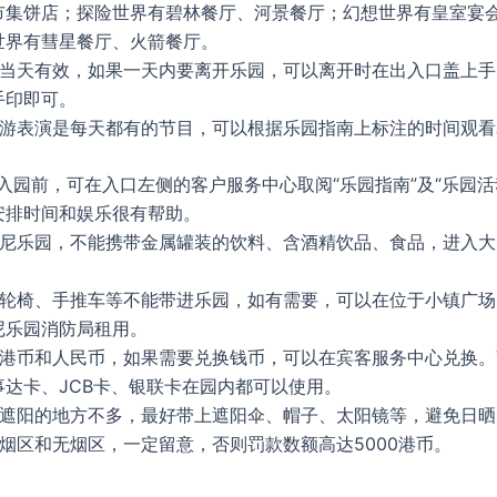
市集饼店；探险世界有碧林餐厅、河景餐厅；幻想世界有皇室宴
世界有彗星餐厅、火箭餐厅。
票当天有效，如果一天内要离开乐园，可以离开时在出入口盖上手
手印即可。
巡游表演是每天都有的节目，可以根据乐园指南上标注的时间观看
入园前，可在入口左侧的客户服务中心取阅“乐园指南”及“乐园活
安排时间和娱乐很有帮助。
斯尼乐园，不能携带金属罐装的饮料、含酒精饮品、食品，进入大
、轮椅、手推车等不能带进乐园，如有需要，可以在位于小镇广场
尼乐园消防局租用。
受港币和人民币，如果需要兑换钱币，可以在宾客服务中心兑换。V
事达卡、JCB卡、银联卡在园内都可以使用。
以遮阳的地方不多，最好带上遮阳伞、帽子、太阳镜等，避免日晒
烟区和无烟区，一定留意，否则罚款数额高达5000港币。