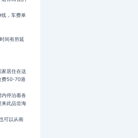
9线，车费单
放时间有所延
船家居住在这
50-70港
湾内停泊着各
程来此品尝海
也可以从南