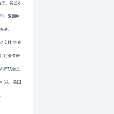
会厅、笑匠欢
印，返回时
表演。
动安排”等资
门时会查验
内市镇会堂
ISA、美国
。