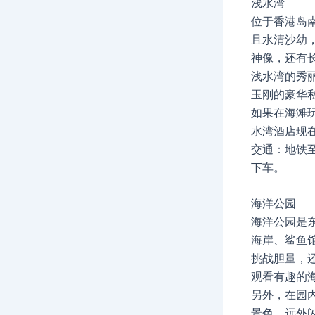
浅水湾
位于香港岛
且水清沙幼
神像，还有
浅水湾的秀
玉刚的豪华
如果在海滩
水湾酒店现
交通：地铁至
下车。
海洋公园
海洋公园是
海岸、鲨鱼
挑战胆量，
观看有趣的
另外，在园
景色，远外