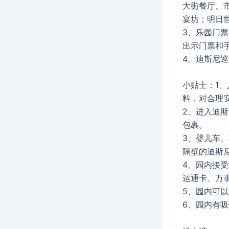
大街餐厅、
宴坊；明日
3、乐园门
出示门票和
4、迪斯尼
小贴士：1、
料，对合理
2、进入迪
包裹。
3、婴儿车
隔壁的迪斯
4、园内接
运通卡、万
5、园内可
6、园内有吸