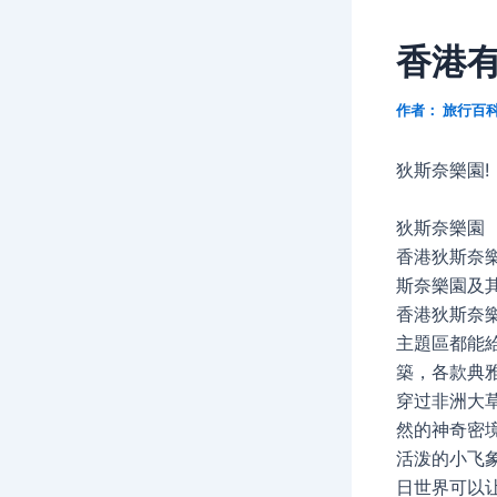
香港
作者：
旅行百
狄斯奈樂園!
狄斯奈樂園
香港狄斯奈
斯奈樂園及
香港狄斯奈
主題區都能
築，各款典
穿过非洲大
然的神奇密
活泼的小飞
日世界可以