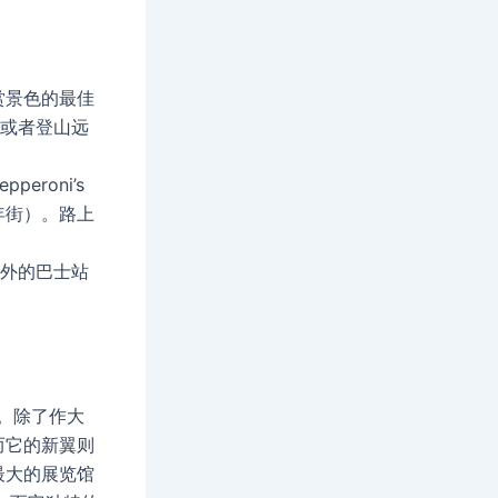
赏景色的最佳
滩或者登山远
roni’s
t（万年街）。路上
站外的巴士站
。除了作大
而它的新翼则
最大的展览馆