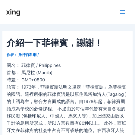
跳
xing
至
Main
内
容
Men
介紹一下菲律賓，謝謝！
作者：
旅行百科網
/
國名： 菲律賓 / Philippines
首都： 馬尼拉 (Manila)
時差： GMT+0800
語言： 1973年，菲律賓憲法明文規定「菲律賓語」為菲律賓
的國語。這裡所指的菲律賓語是以原住民塔加洛人(Tagalog )
的土語為主，融合方言而成的語言。自1978年起，菲律賓國
語成為學校的必修課程。 不過由於每個年代皆有來自各地的
移民潮 (包括印尼人、中國人、馬來人等)，加上國家由數以
千計的島嶼所形成，所以方言数目有80种以上。 此外，西班
牙文在菲律宾的社会中占有不可或缺的地位。在西班牙人统