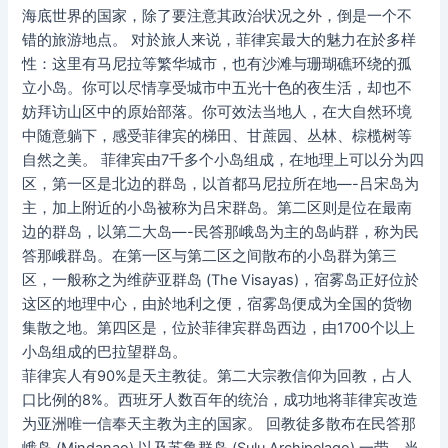
海底世界的国家，除了要注意其政治状况之外，倒是一个不
错的旅游地点。 对於旅人来说，菲律宾最大的魅力在於多样
性：这里有马尼拉等繁华城市，也有沙滩与珊瑚礁环绕的孤
立小岛。你可以尽情享受城市中五光十色的夜生活，却也不
妨拜访山区中的原始部落。你可效法当地人，在大自然环境
中随意躺下，感受菲律宾的梯田、甘蔗园、丛林、棕榄树等
自然之美。 菲律宾由7千多个小岛组成，在地理上可以分为四
区，第一区是北边的群岛，以首都马尼拉所在地—-吕宋岛为
主，加上附近的小岛被称为吕宋群岛。第二区则是位在最南
边的群岛，以第二大岛—-民答那峨岛为主的岛屿群，称为民
答那峨群岛。在第一区与第二区之间散布的小岛群为第三
区，一般称之为维萨亚群岛 (The Visayas)，宿雾岛正好位於
这区的地理中心，由於地利之便，宿雾岛便成为全国的货物
集散之地。第四区是，位於菲律宾群岛西边，由1700个以上
小岛组成的巴拉望群岛。
菲律宾人有90%是天主教徒。第二大宗教信仰为回教，占人
口比例的8%。西班牙人数百年的统治，成功地将菲律宾改造
为亚洲唯一信奉天主教为主的国家。 回教徒多散布在民答那