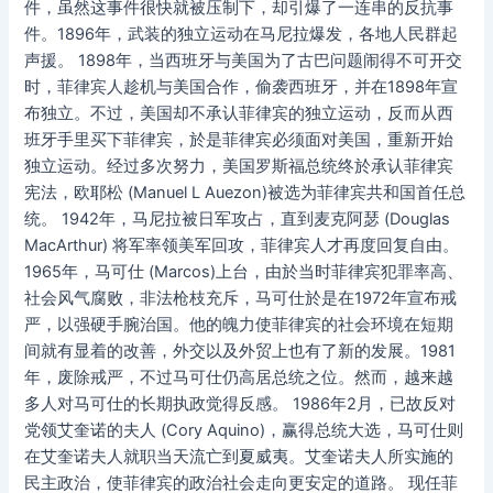
件，虽然这事件很快就被压制下，却引爆了一连串的反抗事
件。1896年，武装的独立运动在马尼拉爆发，各地人民群起
声援。 1898年，当西班牙与美国为了古巴问题闹得不可开交
时，菲律宾人趁机与美国合作，偷袭西班牙，并在1898年宣
布独立。不过，美国却不承认菲律宾的独立运动，反而从西
班牙手里买下菲律宾，於是菲律宾必须面对美国，重新开始
独立运动。经过多次努力，美国罗斯福总统终於承认菲律宾
宪法，欧耶松 (Manuel L Auezon)被选为菲律宾共和国首任总
统。 1942年，马尼拉被日军攻占，直到麦克阿瑟 (Douglas
MacArthur) 将军率领美军回攻，菲律宾人才再度回复自由。
1965年，马可仕 (Marcos)上台，由於当时菲律宾犯罪率高、
社会风气腐败，非法枪枝充斥，马可仕於是在1972年宣布戒
严，以强硬手腕治国。他的魄力使菲律宾的社会环境在短期
间就有显着的改善，外交以及外贸上也有了新的发展。1981
年，废除戒严，不过马可仕仍高居总统之位。然而，越来越
多人对马可仕的长期执政觉得反感。 1986年2月，已故反对
党领艾奎诺的夫人 (Cory Aquino)，赢得总统大选，马可仕则
在艾奎诺夫人就职当天流亡到夏威夷。艾奎诺夫人所实施的
民主政治，使菲律宾的政治社会走向更安定的道路。 现任菲