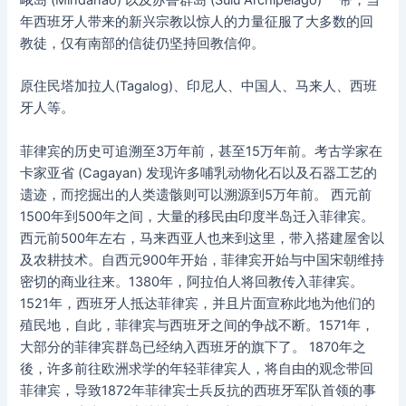
峨岛 (Mindanao) 以及苏鲁群岛 (Sulu Archipelago) 一带，当
年西班牙人带来的新兴宗教以惊人的力量征服了大多数的回
教徒，仅有南部的信徒仍坚持回教信仰。
原住民塔加拉人(Tagalog)、印尼人、中国人、马来人、西班
牙人等。
菲律宾的历史可追溯至3万年前，甚至15万年前。考古学家在
卡家亚省 (Cagayan) 发现许多哺乳动物化石以及石器工艺的
遗迹，而挖掘出的人类遗骸则可以溯源到5万年前。 西元前
1500年到500年之间，大量的移民由印度半岛迁入菲律宾。
西元前500年左右，马来西亚人也来到这里，带入搭建屋舍以
及农耕技术。自西元900年开始，菲律宾开始与中国宋朝维持
密切的商业往来。1380年，阿拉伯人将回教传入菲律宾。
1521年，西班牙人抵达菲律宾，并且片面宣称此地为他们的
殖民地，自此，菲律宾与西班牙之间的争战不断。1571年，
大部分的菲律宾群岛已经纳入西班牙的旗下了。 1870年之
後，许多前往欧洲求学的年轻菲律宾人，将自由的观念带回
菲律宾，导致1872年菲律宾士兵反抗的西班牙军队首领的事