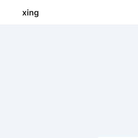
跳
xing
至
内
容