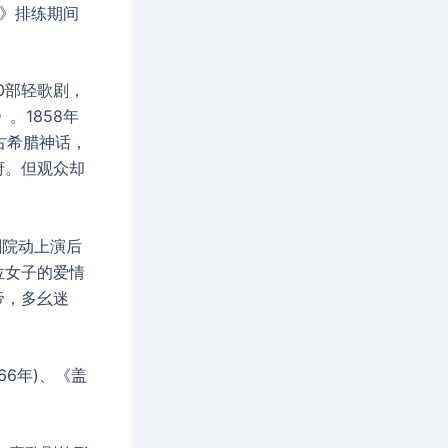
事》排练期间
0部轻歌剧，
。1858年
古希腊神话，
府。但观众却
剧院动上演后
位女子的爱情
帝，多幺迷
66年)、《盖