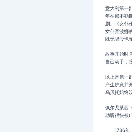
意大利第一部
年在那不勒
剧。《女仆
女仆赛波娜
既无唱段也
故事开始时
自己动手，
以上是第一
产生妒意并
乌贝托始终
佩尔戈莱西
动听很快被
1736年