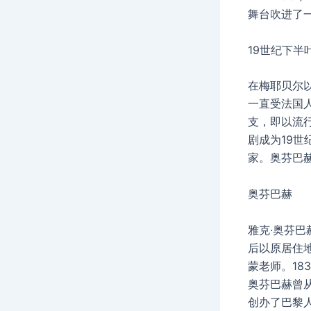
舞台吹进了
19世纪下半
在梅耶贝尔
一直受法国
支，即以流
剧成为19
家。奥芬巴
奥芬巴赫
雅克·奥芬巴
后以原居住
蒙老师。18
奥芬巴赫曾
创办了巴黎人