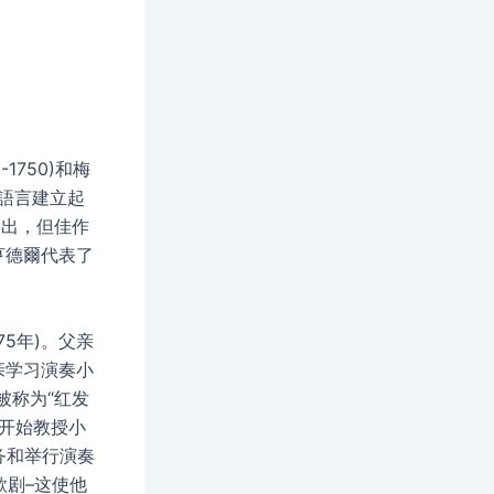
750)和梅
色語言建立起
餘出，但佳作
亨德爾代表了
75年)。父亲
亲学习演奏小
被称为“红发
，开始教授小
务和举行演奏
歌剧–这使他