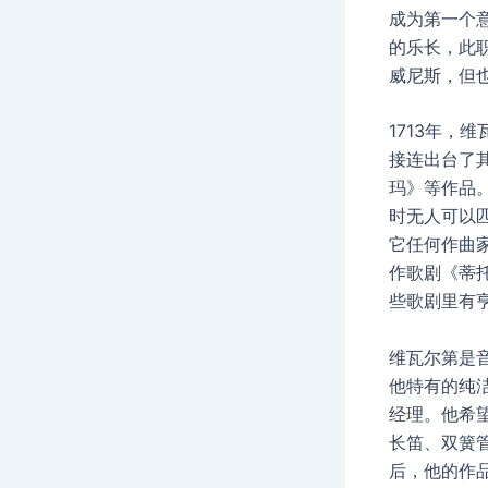
成为第一个意
的乐长，此
威尼斯，但
1713年，
接连出台了
玛》等作品
时无人可以匹
它任何作曲
作歌剧《蒂
些歌剧里有
维瓦尔第是
他特有的纯
经理。他希
长笛、双簧
后，他的作