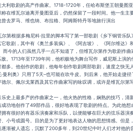
大利歌剧的高产作曲家。1718-1720年，任哈布斯堡王朝曼图
职称在维瓦尔迪离开曼图亚后，仍然保留了一段时间。他一生主
也曾去罗马、维也纳、布拉格、阿姆斯特丹等地旅行演出
维瓦尔第根据多梅尼科·拉里的脚本写了第一部歌剧《乡下铜管乐队
其它歌剧，其中有《奥兰多装疯》、《阿吉坡》、《阿尔维达》
。 而今的人们虽然几乎一点不知道了，但维瓦尔第作为歌剧作曲
敌。1713年至1739年间，他积极地为舞台写作，威尼斯上演
家都多。他创作的歌剧，他每年创作歌剧两部歌剧，速度之快无
托·曼利奥》只用了5天–也可能在吹牛皮。到后来，他开始走捷径
亨德尔、佩尔戈莱西及其它作曲家写的咏叹调，或许是维瓦尔第
音乐史上最多产的作曲家之一，他火热的性格，娴熟的技巧，清
洁成功地创作了49部作品，很好地表现了歌剧的特点。为此他想
望拥有很好的有器乐演奏家和乐队，以便能够在巨大的弦乐器演
管、小号或圆号。目的是为了更好地表达人物的思想情感。但是
品逐渐被人遗忘，沉默了200多年，到20世纪中叶人们才对他的