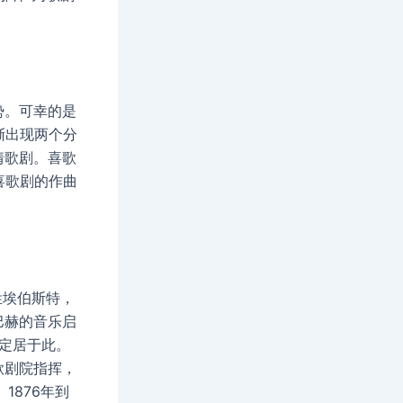
势。可幸的是
渐出现两个分
情歌剧。喜歌
喜歌剧的作曲
原姓埃伯斯特，
巴赫的音乐启
便定居于此。
歌剧院指挥，
1876年到