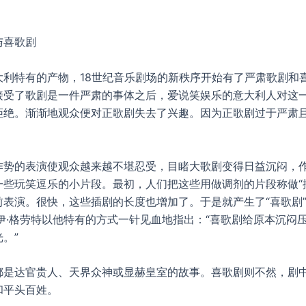
与喜歌剧
大利特有的产物，18世纪音乐剧场的新秩序开始有了严肃歌剧和
接受了歌剧是一件严肃的事体之后，爱说笑娱乐的意大利人对这
拒绝。渐渐地观众便对正歌剧失去了兴趣。因为正歌剧过于严肃
作势的表演使观众越来越不堪忍受，目睹大歌剧变得日益沉闷，
一些玩笑逗乐的小片段。最初，人们把这些用做调剂的片段称做“
前表演。很快，这些插剧的长度也增加了。于是就产生了“喜歌剧
杰伊·格劳特以他特有的方式一针见血地指出：“喜歌剧给原本沉闷
。”
都是达官贵人、天界众神或显赫皇室的故事。喜歌剧则不然，剧
和平头百姓。