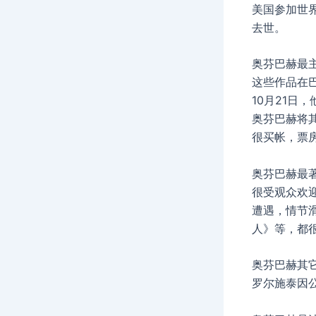
美国参加世界
去世。
奥芬巴赫最主
这些作品在巴
10月21
奥芬巴赫将
很买帐，票
奥芬巴赫最著
很受观众欢
遭遇，情节
人》等，都
奥芬巴赫其它
罗尔施泰因公爵