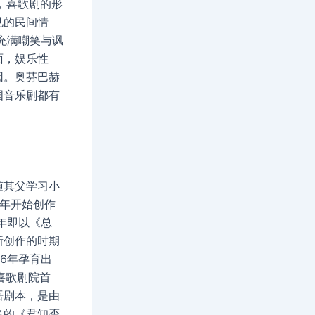
，喜歌剧的形
见的民间情
充满嘲笑与讽
面，娱乐性
因。奥芬巴赫
国音乐剧都有
年随其父学习小
7年开始创作
年即以《总
新创作的时期
6年孕育出
喜歌剧院首
语剧本，是由
名的《君知否