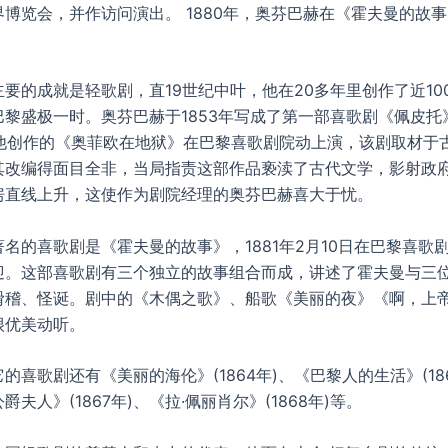
博览会，并作访问演出。 1880年，奥芬巴赫在《霍夫曼的故
要的成就是轻歌剧，直19世纪中叶，他在20多年里创作了近10
黎盛极一时。奥芬巴赫于1853年写成了第一部喜歌剧《佩皮托》
日，他创作的《奥菲欧在地狱》在巴黎喜歌剧院动上演，该剧取材于
其改编得面目全非，当局指责这部作品亵渎了古代文学，影射政
房直线上升，这使作为剧院经理的奥芬巴赫喜大于忧。
名的喜歌剧是《霍夫曼的故事》，1881年2月10日在巴黎喜歌
迎。这部喜歌剧有三个独立的故事组合而成，讲述了霍夫曼与三
滑稽、怪诞。剧中的《木偶之歌》、船歌《美丽的夜》《啊，上
很优美动听。
的喜歌剧还有《美丽的海伦》(1864年)、《巴黎人的生活》(18
夫人》(1867年)、《拉·佩丽肖尔》(1868年)等。