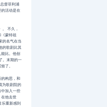
亚总督菲利浦
要的活动是在
》。 不久，
和《蒙特祖
家的名气在当
的他的歌剧比其
人能比。他创
了。末期的一
写烦了。
新的构思，和
成为歌剧院的
奏中加入一些
，在他去世
音乐重新感到