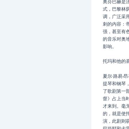
奥芬巴赫是
式，巴黎林
调，广泛采
刺的内容：
强，甚至有
的音乐对奥
影响。
托玛和他的
夏尔·路易·
提琴和钢琴，
了歌剧第一
督》占上当
才来到。毫
的，就是使托
演，此剧则
巴毕耶和卡