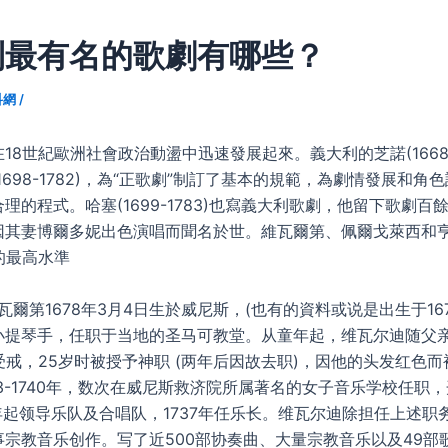
利最有名的歌劇有哪些？
科網
/
18世紀歐洲社會政治動盪中迅速發展起來。義大利的芝諾(1668-1
1698-1782)，為“正歌劇”制訂了基本的規範，為劇情發展和角
理的程式。哈塞(1699-1783)也寫義大利歌劇，他留下歌劇百
因其妻博爾多妮出色演唱而聞名於世。維瓦爾第、佩爾戈萊西和
的最高水準
維瓦爾第1678年3月4日生於威尼斯，(也有的資料或说是出生于16
小提琴手，任职于当地的圣马可教堂。从童年起，维瓦尔迪随父
受戒，25岁时被授予神职 (两年后因故去职)，因他的头发红色而
703-1740年，数次在威尼斯救济院所属著名的女子音乐学校任职
1年起领导乐队及合唱队，1737年任乐长。维瓦尔迪除担任上述职
宗教音乐创作。写了近500部协奏曲、大量宗教音乐以及49部