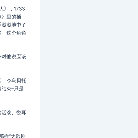
》，1733
徒》里的插
乐滋滋地中了
内，这个角色
来对他说应该
)
官，令乌贝托
结束–只是
松活泼、悦耳
那样“为歌剧