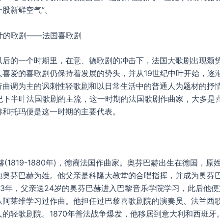
一股新鲜空气”。
叶的歌剧——法国喜歌剧
以后的一个时期里，在意、德歌剧的冲击下，法国大歌剧出现颓
人喜爱的喜歌剧仍保持着发展的势头，并从19世纪中叶开始，逐
行曲调为主的讽刺性轻歌剧和以日常生活中的普通人为题材的抒
世纪下半叶法国歌剧的主流，这一时期的法国歌剧作曲家，大多是
赫和托玛便是这一时期的主要代表。
赫(1819-1880年)，德裔法国作曲家。奥芬巴赫出生在德国，
地奥芬巴赫为姓。他父亲是科隆大教堂的合唱指挥，并成为奥芬
33年，父亲送24岁的奥芬巴赫进入巴黎音乐学院学习，此后他
从阿莱维学习过作曲。他担任过巴黎喜歌剧院的演奏员、法兰西
的轻歌剧院。1870年普法战争爆发，他移居到意大利和西班牙。