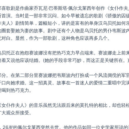
喜歌剧是作曲家乔瓦尼·巴蒂斯塔·佩尔戈莱西年创作《女仆作夫人
斯首演。当时是一部非常沉闷、如今早被遗忘的歌剧《骄傲的囚
作夫人》剧情简单，篇幅短小，讲的是富有的单身汉乌贝托如何
的圈套娶她为妻的故事。剧中还有个人物是乌贝托的男仆韦斯波
无对白。显然，作为一部歌剧，这种角色应该再多几个。
乌贝托正在抱怨赛波娜没有把热巧克力早点端来。赛波娜走上前
接着又说他应该结婚。(她的手段非常巧妙，而这正是关键所在。
部分。在第二部分里赛波娜把韦斯波内打扮成一个风流倜傥的军
开口向她求婚。这一招真灵。故事在一首迷人的爱情二重唱中完满
没喝到热巧克力。
《女仆作夫人》的音乐虽然无法跟后来的莫扎特的相比，却也轻
广大观众所接受。
，26岁的佩尔戈莱西突然去世。他的作品如同一位史学家所说的