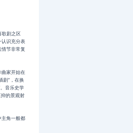
喜歌剧之区
一认识充分表
且情节非常复
作曲家开始在
插剧”，在换
”。音乐史学
压抑的景观射
中主角一般都