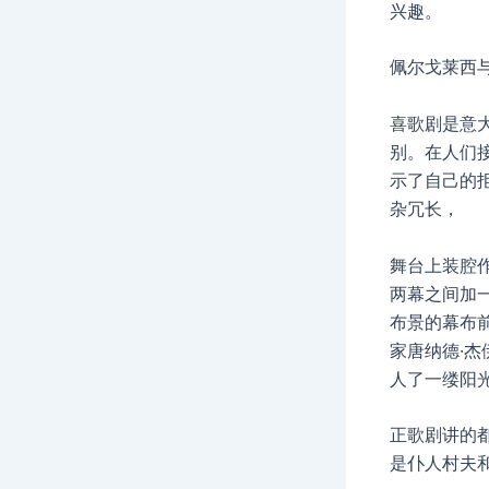
兴趣。
佩尔戈莱西
喜歌剧是意
别。在人们
示了自己的
杂冗长，
舞台上装腔
两幕之间加
布景的幕布
家唐纳德·
人了一缕阳光
正歌剧讲的
是仆人村夫