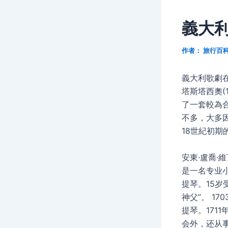
義大
作者：
旅行百
義大利歌劇在
塔斯塔西奧(
了一套較為合
不多，大多
18世紀初期
安東·盧喬·
是一名专业
提琴。15岁
神父”。 1
提琴。171
会外，还从事