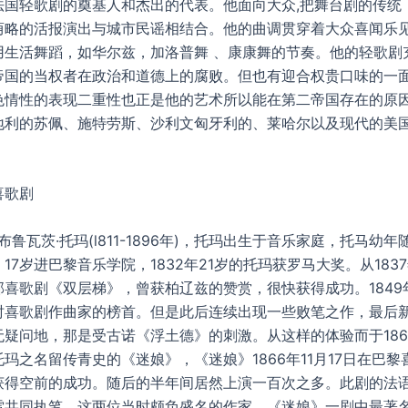
法国轻歌剧的奠基人和杰出的代表。他面向大众,把舞台剧的传统
荫略的活报演出与城市民谣相结合。他的曲调贯穿着大众喜闻乐
用生活舞蹈，如华尔兹，加洛普舞 、康康舞的节奏。他的轻歌剧
帝国的当权者在政治和道德上的腐败。但也有迎合权贵口味的一
色情性的表现二重性也正是他的艺术所以能在第二帝国存在的原
地利的苏佩、施特劳斯、沙利文匈牙利的、莱哈尔以及现代的美
喜歌剧
昂布鲁瓦茨·托玛(l811-1896年)，托玛出生于音乐家庭，托马幼
17岁进巴黎音乐学院，1832年21岁的托玛获罗马大奖。从183
部喜歌剧《双层梯》，曾获柏辽兹的赞赏，很快获得成功。1849
时喜歌剧作曲家的榜首。但是此后连续出现一些败笔之作，最后
无疑问地，那是受古诺《浮土德》的刺激。从这样的体验而于186
玛之名留传青史的《迷娘》，《迷娘》1866年11月17日在巴黎
获得空前的成功。随后的半年间居然上演一百次之多。此剧的法
雷共同执笔。这两位当时颇负盛名的作家，《迷娘》一剧中最著