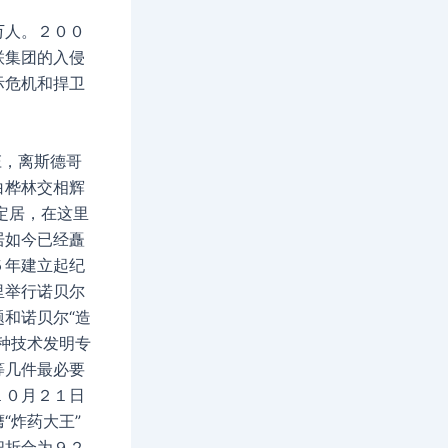
万人。２００
联集团的入侵
际危机和捍卫
山庄，离斯德哥
白桦林交相辉
定居，在这里
居如今已经矗
５年建立起纪
里举行诺贝尔
和诺贝尔“造
种技术发明专
等几件最必要
１０月２１日
“炸药大王”
把折合为９２