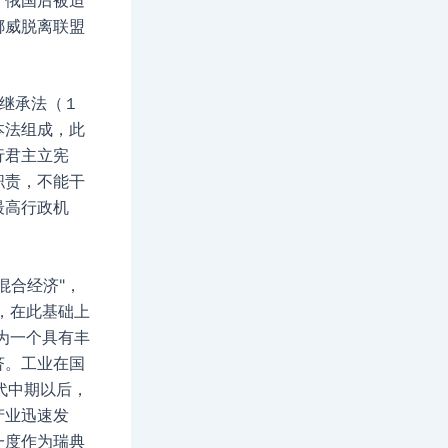
挪威脱离联盟
继承法（１
本法组成，此
行君主立宪
职责，不能干
最高行政机
混合经济"，
，在此基础上
为一个具有丰
济。工业在国
代中期以后，
产业迅速发
一度作为瑞典