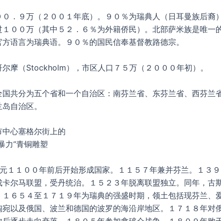
９０．９万（２００１年底）。９０％为瑞典人（日耳曼族后裔
过１００万（其中５２．６％为外籍侨民）。北部萨米族是唯一
官方语言为瑞典语。９０％的国民信奉基督教路德宗。
尔摩（Stockholm），市区人口７５万（２０００年初）。
全国共分为五个省和一个自治区：南芬兰省、东芬兰省、西芬兰
兰岛自治区。
市中心塞格尔街上的
暴力”青铜雕塑
元１１００年前后开始形成国家。１１５７年兼并芬兰。１３９
成卡尔马联盟，受丹统治。１５２３年脱离联盟独立。同年，古斯
。１６５４至１７１９年为瑞典的强盛时期，领土包括现芬兰、
陶宛以及俄国、波兰和德国的波罗的海沿岸地区。１７１８年对
败后逐步走向衰落。１８０５年参加拿破仑战争，１８０９年败