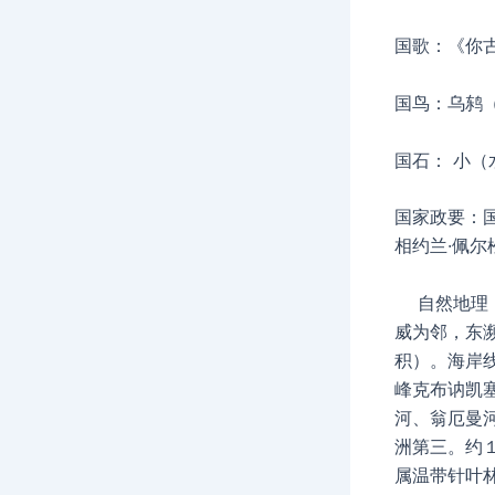
国歌：《你
国鸟：乌鸫
国石： 小（
国家政要：国王
相约兰·佩尔松
自然地理：
威为邻，东
积）。海岸
峰克布讷凯
河、翁厄曼
洲第三。约
属温带针叶