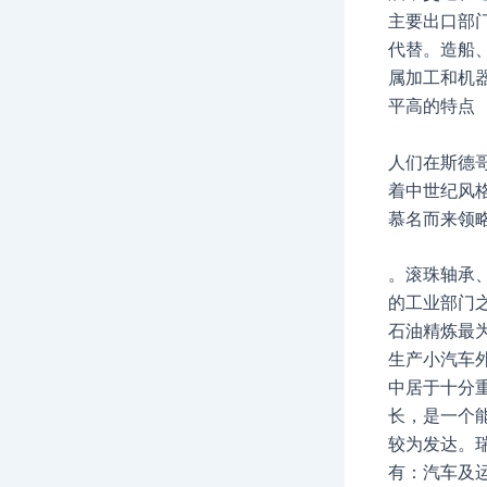
主要出口部
代替。造船
属加工和机
平高的特点
人们在斯德
着中世纪风
慕名而来领
。滚珠轴承
的工业部门
石油精炼最
生产小汽车
中居于十分
长，是一个
较为发达。
有：汽车及