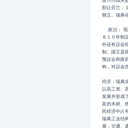
割让芬兰，
独立。瑞典
政治： 现
８１０年制
外还有议会
制。国王是
预议会和政
构，对议会
经济：瑞典
以高工资、
发展并形成
富的木材、
民经济中占
瑞典工业结
展，交通、