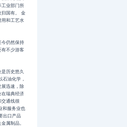
等工业部门所
归国有。 金
耐用和工艺水
至今仍然保持
还有不少游客
业是历史悠久
以石油化学，
发展迅速，除
业在瑞典经济
和交通线很
业和服务业也
要出口产品
及金属制品。