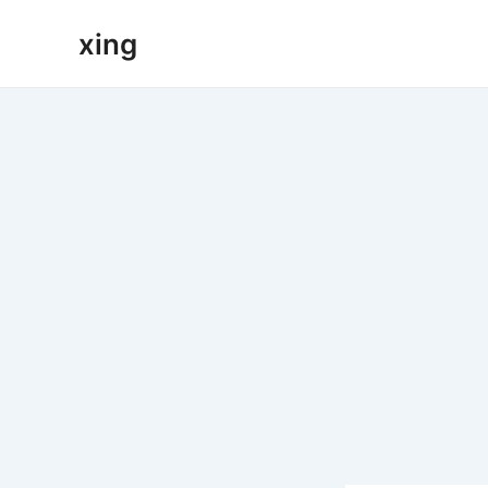
跳
xing
至
内
容