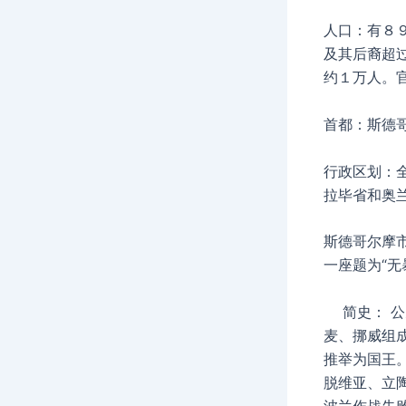
人口：有８
及其后裔超
约１万人。
首都：斯德哥
行政区划：
拉毕省和奥
斯德哥尔摩
一座题为“无
简史： 公
麦、挪威组
推举为国王
脱维亚、立
波兰作战失