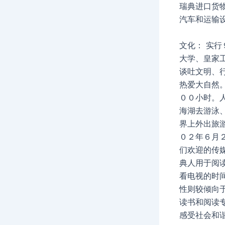
瑞典进口货
汽车和运输
文化： 实
大学、皇家
谈吐文明、
热爱大自然
００小时。
海湖去游泳
界上外出旅
０２年６月
们欢迎的传
典人用于阅
看电视的时
性则较倾向
读书和阅读
感受社会和