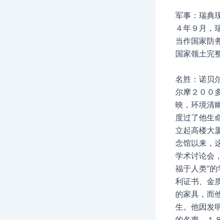
军事：瑞典
４年９月，
当作国家防
国家领土完
名胜：诺贝尔
尔摩２００
映，环境清
度过了他生
立起高楼大
念馆以来，
学术讨论会
福于人类”
利证书、金
的家具，而
生。他因发
的名声。１