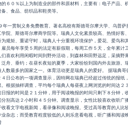
物的６０％以上为制造业的部件和原材料，主要有：电子产品、
设备、食品、纺织品和鞋类等。
行９年一贯制义务免费教育。著名高校有斯德哥尔摩大学、乌普萨
工学院、斯德哥尔摩商学院等。瑞典人文化素质较高、热情好客
行为规矩、重诺守时，瑞典人十分重视环境保护，爱花、爱鸟和
。雇员每年享受５周的法定有薪假期，每周工作５天，全年累计
人们喜欢利用闲暇时间到野外活动，到森林和田野远足，采摘野
、泛舟、垂钓；在昼长夜短的夏季，大家纷纷到国内外去旅游。
游人数最多的国家之一。体育活动更是瑞典人的爱好。 据瑞典哥
２４日公布的一项调查显示，因特网在瑞典已经超过传统的报纸
媒。根据抽样调查，平均每个瑞典人每昼夜上网浏览的时间达２
读日报的时间是２１分钟，用于阅读晚报的时间只剩下８分钟，
间分别高达２小时和４５分钟。调查显示，女性比较喜欢收听广
于收看文字电视新闻，看录像和阅读晚报。受过高等教育的人比
专业杂志；而受教育程度较低的人则乐意看电视，听广播和阅读晚
谐