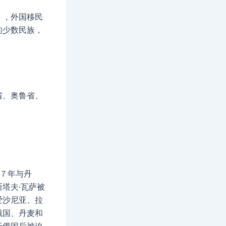
），外国移民
的少数民族，
省、奥鲁省、
７年与丹
塔夫·瓦萨被
爱沙尼亚、拉
俄国、丹麦和
于俄国后被迫