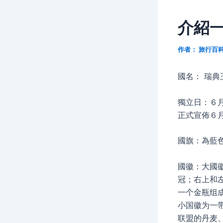
介紹
作者：
旅行百
國名： 瑞典王國 
獨立日：６
正式宣佈６
國旗：為藍
國徽：大國
冠；右上和
一个金瓶组
小国徽为一
联盟的丹麦