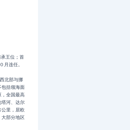
月继承王位；首
年１０月连任。
西北部与挪
不包括领海面
原，全国最高
约塔河、达尔
方公里，居欧
，大部分地区