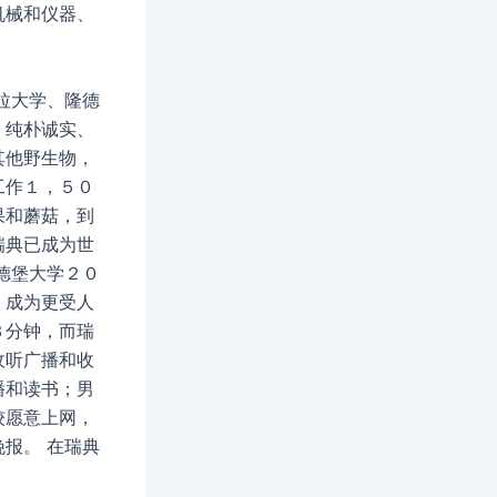
机械和仪器、
拉大学、隆德
、纯朴诚实、
其他野生物，
工作１，５０
果和蘑菇，到
瑞典已成为世
德堡大学２０
，成为更受人
３分钟，而瑞
收听广播和收
播和读书；男
较愿意上网，
报。 在瑞典