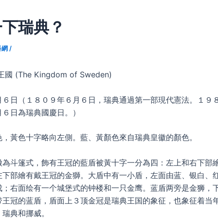
一下瑞典？
科網
/
(The Kingdom of Sweden)
月６日（１８０９年６月６日，瑞典通過第一部現代憲法。１９
月６日為瑞典國慶日。）
色，黃色十字略向左側。藍、黃顏色來自瑞典皇徽的顏色。
徽為斗篷式，飾有王冠的藍盾被黃十字一分為四：左上和右下部
左下部繪有戴王冠的金獅。大盾中有一小盾，左面由蓝、银白、
成；右面绘有一个城堡式的钟楼和一只金鹰。蓝盾两旁是金狮，
带王冠的蓝盾，盾面上３顶金冠是瑞典王国的象征，也象征着当
、瑞典和挪威。