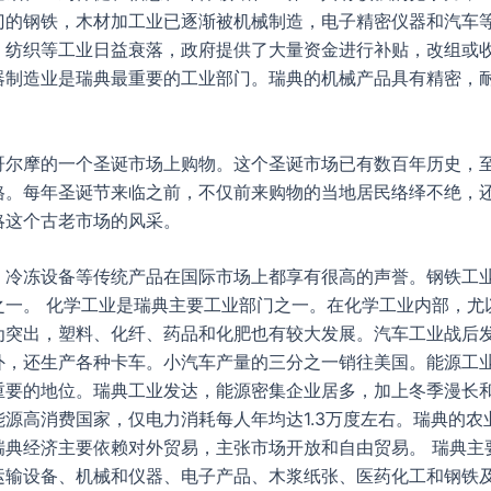
门的钢铁，木材加工业已逐渐被机械制造，电子精密仪器和汽车
、纺织等工业日益衰落，政府提供了大量资金进行补贴，改组或收
器制造业是瑞典最重要的工业部门。瑞典的机械产品具有精密，
哥尔摩的一个圣诞市场上购物。这个圣诞市场已有数百年历史，
格。每年圣诞节来临之前，不仅前来购物的当地居民络绎不绝，
略这个古老市场的风采。
、冷冻设备等传统产品在国际市场上都享有很高的声誉。钢铁工
之一。 化学工业是瑞典主要工业部门之一。在化学工业内部，尤
为突出，塑料、化纤、药品和化肥也有较大发展。汽车工业战后
外，还生产各种卡车。小汽车产量的三分之一销往美国。能源工
重要的地位。瑞典工业发达，能源密集企业居多，加上冬季漫长
能源高消费国家，仅电力消耗每人年均达1.3万度左右。瑞典的农
瑞典经济主要依赖对外贸易，主张市场开放和自由贸易。 瑞典主
运输设备、机械和仪器、电子产品、木浆纸张、医药化工和钢铁