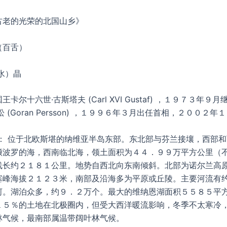
古老的光荣的北国山乡》
（百舌）
水）晶
卡尔十六世·古斯塔夫 (Carl XVI Gustaf) ，１９７３年９
 (Goran Persson) ，１９９６年３月出任首相，２００２
 位于北欧斯堪的纳维亚半岛东部。东北部与芬兰接壤，西部和
濒波罗的海，西南临北海，领土面积为４４．９９万平方公里（
线长约２１８１公里。地势自西北向东南倾斜。北部为诺尔兰高
塞峰海拔２１２３米，南部及沿海多为平原或丘陵。主要河流有
河。湖泊众多，约９．２万个。最大的维纳恩湖面积５５８５平
１５％的土地在北极圈内，但受大西洋暖流影响，冬季不太寒冷
林气候，最南部属温带阔叶林气候。