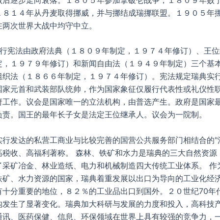
１８１４年从丹麦取得挪威，并与挪结成瑞挪联盟。１９０５年
在两次世界大战中均守中立。
行宪法由政府法典（１８０９年制定，１９７４年修订）、王位
定，１９７９年修订）和新闻自由法（１９４９年制定）三个基
组织法（１８６６年制定，１９７４年修订）。宪法规定瑞典实
国家元首和武装部队统帅，作为国家象征仅履行代表性或礼仪性
府工作。议会是国家唯一的立法机构，由普选产生。政府是国家
负责。国王的最年长子女是法定王位继承人。议会为一院制。
实行发达的私营工商业与比较完善的国营公共服务部门相结合的"
高税收、高福利著称。 森林、铁矿和水力是瑞典的三大自然资源
了采矿冶金、林业造纸、电力和机械制造四大传统工业体系。 作
铁矿、水力资源的国家，瑞典着重发展以出口为导向的工业化经
有十分重要的地位，８２％的工业品出口到国外。２０世纪70年
构发生了显著变化。瑞典加大科研与发展的力度和投入，高科技
通讯、医药保健、信息、环保领域在世界上具有较强的竞争力，