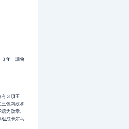
８３年，議會
繪有３頂王
红三色斜纹和
下端为勋章。
年组成卡尔马