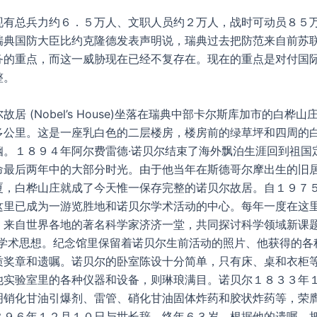
现有总兵力约６．５万人、文职人员约２万人，战时可动员８５
瑞典国防大臣比约克隆德发表声明说，瑞典过去把防范来自前苏
务的重点，而这一威胁现在已经不复存在。现在的重点是对付国
整。
故居 (Nobel’s House)坐落在瑞典中部卡尔斯库加市的白桦
多公里。这是一座乳白色的二层楼房，楼房前的绿草坪和四周的
幽。１８９４年阿尔费雷德·诺贝尔结束了海外飘泊生涯回到祖国
命最后两年中的大部分时光。由于他当年在斯德哥尔摩出生的旧
厦，白桦山庄就成了今天惟一保存完整的诺贝尔故居。自１９７
这里已成为一游览胜地和诺贝尔学术活动的中心。每年一度在这
，来自世界各地的著名科学家济济一堂，共同探讨科学领域新课题
的学术思想。纪念馆里保留着诺贝尔生前活动的照片、他获得的各
质奖章和遗嘱。诺贝尔的卧室陈设十分简单，只有床、桌和衣柜
他实验室里的各种仪器和设备，则琳琅满目。诺贝尔１８３３年
明销化甘油引爆剂、雷管、硝化甘油固体炸药和胶状炸药等，荣膺
８９６年１２月１０日与世长辞。终年６３岁。根据他的遗嘱，