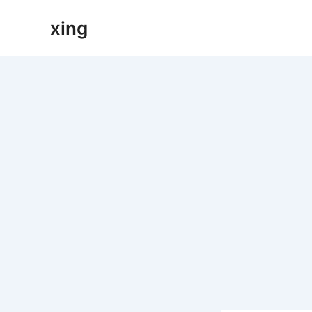
跳
xing
至
内
容