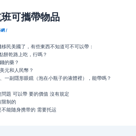
航班可攜帶物品
科網
/
機移民美國了，有些東西不知道可不可以帶：
帶點餅乾路上吃，行嗎？
少錢的藥？
少美元和人民幣？
酒、一副隱形眼鏡（泡在小瓶子的液體裡），能帶嗎？
問題 可以帶 要的價值 沒有規定
有限制的
是不能随身携带的 需要托运