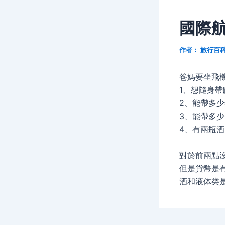
國際
作者：
旅行百
爸媽要坐飛
1、想隨身
2、能帶多
3、能帶多
4、有兩瓶
對於前兩點沒
但是貨幣是
酒和液体类